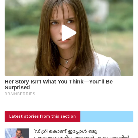
Latest stories
from this section
‘ഡിഗ്രി കൊണ്ട് ഇപ്പോൾ ഒരു