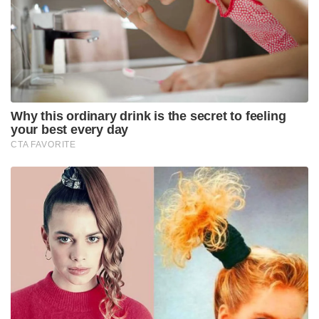
അഭിപ്രായപ്പെട്ടു. ദുബായ് കിരീടാവകാശിയുടെ ഈ
പ്രത്യേക സന്ദർശനം ഇരു രാജ്യങ്ങളുടെയും
ആഴത്തിലുള്ള സൗഹൃദത്തെ വീണ്ടും ഉറപ്പിക്കുകയും
ഭാവിയിൽ കൂടുതൽ ശക്തമായ സഹകരണത്തിന്
വഴിയൊരുക്കുകയും ചെയ്യുമെന്നും മോദി തന്റെ
എക്സ് കുറിപ്പിൽ വ്യക്തമാക്കി.
പ്രധാനമന്ത്രി മോദിയുമായുള്ള കൂടിക്കാഴ്ചയ്ക്ക്
ശേഷം ഔദ്യോഗിക പരിപാടികളുടെ ഭാഗമായി,
വിദേശകാര്യ മന്ത്രി എസ്. ജയശങ്കർ, പ്രതിരോധ മന്ത്രി
രാജ്‌നാഥ് സിംഗ് എന്നിവരുമായി ഷെയ്ഖ് ഹംദാൻ
വെവ്വേറെ കൂടിക്കാഴ്ചകൾ നടത്തി. ന്യൂഡൽഹിയിലെ
സന്ദർശനങ്ങൾ അവസാനിച്ചതിനു ശേഷം ഷെയ്ഖ്
ഹംദാൻ മുംബൈയിലേക്ക് തിരിച്ചു. മുംബൈയിൽ
ഇന്ത്യൻ, എമിറാത്തി ബിസിനസ് നേതാക്കളുമായി ഒരു
ബിസിനസ് മീറ്റിങ്ങിലും അദ്ദേഹം പങ്കെടുക്കും.
Tags:
dubai
uae
pm modi
Sheikh Hamdan