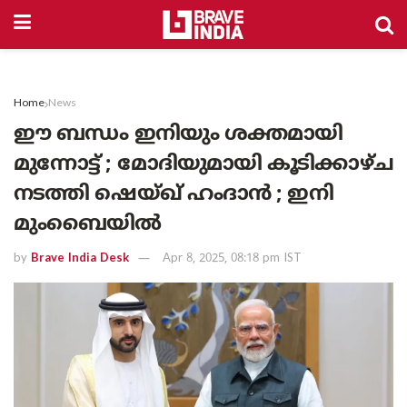
Home
News
ഈ ബന്ധം ഇനിയും ശക്തമായി
മുന്നോട്ട് ; മോദിയുമായി കൂടിക്കാഴ്ച
നടത്തി ഷെയ്ഖ് ഹംദാൻ ; ഇനി
മുംബൈയിൽ
by
Brave India Desk
Apr 8, 2025, 08:18 pm IST