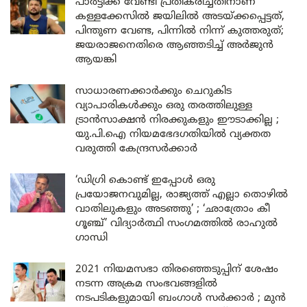
പാർട്ടിക്ക് വേണ്ടി പ്രതികരിച്ചതിനാണ്
കള്ളക്കേസിൽ ജയിലിൽ അടയ്ക്കപ്പെട്ടത്,
പിന്തുണ വേണ്ട, പിന്നിൽ നിന്ന് കുത്തരുത്;
ജയരാജനെതിരെ ആഞ്ഞടിച്ച് അർജുൻ
ആയങ്കി
സാധാരണക്കാർക്കും ചെറുകിട
വ്യാപാരികൾക്കും ഒരു തരത്തിലുള്ള
ട്രാൻസാക്ഷൻ നിരക്കുകളും ഈടാക്കില്ല ;
യു.പി.ഐ നിയമഭേദഗതിയിൽ വ്യക്തത
വരുത്തി കേന്ദ്രസർക്കാർ
‘ഡിഗ്രി കൊണ്ട് ഇപ്പോൾ ഒരു
പ്രയോജനവുമില്ല, രാജ്യത്ത് എല്ലാ തൊഴിൽ
വാതിലുകളും അടഞ്ഞു’ ; ‘ഛാത്രോം കീ
ഗൂഞ്ച്’ വിദ്യാർത്ഥി സംഗമത്തിൽ രാഹുൽ
ഗാന്ധി
2021 നിയമസഭാ തിരഞ്ഞെടുപ്പിന് ശേഷം
നടന്ന അക്രമ സംഭവങ്ങളിൽ
നടപടികളുമായി ബംഗാൾ സർക്കാർ ; മുൻ