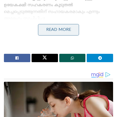
ഉഭയകക്ഷി സഹകരണം കൂടുതൽ
മെച്ചപ്പെടുത്തുന്നതിന് സഹായകരമാകും എന്നും
അദ്ദേഹം സൂചിപ്പിച്ചു.
READ MORE
Stories you may like
പാർട്ടിക്ക് വേണ്ടി പ്രതികരിച്ചതിനാണ് കള്ളക്കേസിൽ
ജയിലിൽ അടയ്ക്കപ്പെട്ടത്, പിന്തുണ വേണ്ട, പിന്നിൽ
നിന്ന് കുത്തരുത്; ജയരാജനെതിരെ ആഞ്ഞടിച്ച്
അർജുൻ ആയങ്കി
സാധാരണക്കാർക്കും ചെറുകിട വ്യാപാരികൾക്കും ഒരു
തരത്തിലുള്ള ട്രാൻസാക്ഷൻ നിരക്കുകളും ഈടാക്കില്ല
; യു.പി.ഐ നിയമഭേദഗതിയിൽ വ്യക്തത വരുത്തി
കേന്ദ്രസർക്കാർ
ഇന്ത്യ-യുഎഇ സമഗ്ര തന്ത്രപരമായ പങ്കാളിത്തം
മുന്നോട്ട് കൊണ്ടുപോകുന്നതിൽ ദുബായ് നിർണായക
പങ്കാളി വഹിക്കുന്നതെന്ന് പ്രധാനമന്ത്രി നരേന്ദ്രമോദി