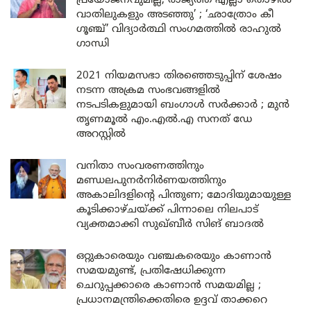
പ്രയോജനവുമില്ല, രാജ്യത്ത് എല്ലാ തൊഴിൽ
വാതിലുകളും അടഞ്ഞു’ ; ‘ഛാത്രോം കീ
ഗൂഞ്ച്’ വിദ്യാർത്ഥി സംഗമത്തിൽ രാഹുൽ
ഗാന്ധി
2021 നിയമസഭാ തിരഞ്ഞെടുപ്പിന് ശേഷം
നടന്ന അക്രമ സംഭവങ്ങളിൽ
നടപടികളുമായി ബംഗാൾ സർക്കാർ ; മുൻ
തൃണമൂൽ എം.എൽ.എ സനത് ഡേ
അറസ്റ്റിൽ
വനിതാ സംവരണത്തിനും
മണ്ഡലപുനർനിർണയത്തിനും
അകാലിദളിന്റെ പിന്തുണ; മോദിയുമായുള്ള
കൂടിക്കാഴ്ചയ്ക്ക് പിന്നാലെ നിലപാട്
വ്യക്തമാക്കി സുഖ്ബീർ സിങ് ബാദൽ
ഒറ്റുകാരെയും വഞ്ചകരെയും കാണാൻ
സമയമുണ്ട്, പ്രതിഷേധിക്കുന്ന
ചെറുപ്പക്കാരെ കാണാൻ സമയമില്ല ;
പ്രധാനമന്ത്രിക്കെതിരെ ഉദ്ദവ് താക്കറെ