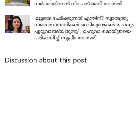
സർക്കാരിനോട് നിലപാട് തേടി കോടതി
‘മുട്ടയെ പേടിക്കുന്നത് എന്തിന്? സ്വാതന്ത്ര്യ
സമര സേനാനികൾ വെടിയുണ്ടകൾ പോലും
ഏറ്റുവാങ്ങിയിരുന്നു’ ; മഹുവാ മൊയ്ത്രയെ
പരിഹസിച്ച് സുപ്രീം കോടതി
Discussion about this post