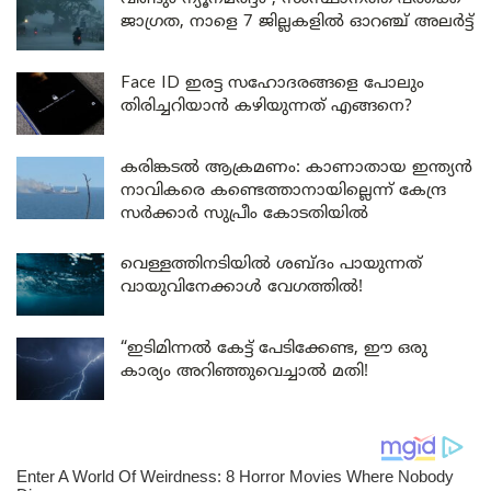
ജാഗ്രത, നാളെ 7 ജില്ലകളിൽ ഓറഞ്ച് അലർട്ട്
Face ID ഇരട്ട സഹോദരങ്ങളെ പോലും
തിരിച്ചറിയാൻ കഴിയുന്നത് എങ്ങനെ?
കരിങ്കടൽ ആക്രമണം: കാണാതായ ഇന്ത്യൻ
നാവികരെ കണ്ടെത്താനായില്ലെന്ന് കേന്ദ്ര
സർക്കാർ സുപ്രീം കോടതിയിൽ
വെള്ളത്തിനടിയിൽ ശബ്ദം പായുന്നത്
വായുവിനേക്കാൾ വേഗത്തിൽ!
“ഇടിമിന്നൽ കേട്ട് പേടിക്കേണ്ട, ഈ ഒരു
കാര്യം അറിഞ്ഞുവെച്ചാൽ മതി!