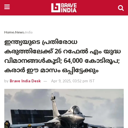
Home
News
India
ഇന്ത്യയുടെ പ്രതിരോധ
കരുത്തിലേക്ക് 26 റഫേൽ എം യുദ്ധ
വിമാനങ്ങൾകൂടി; 64,000 കോടിരൂപ;
കരാർ ഈ മാസം ഒപ്പിട്ടേക്കും
by
Brave India Desk
Apr 9, 2025, 03:52 pm IST