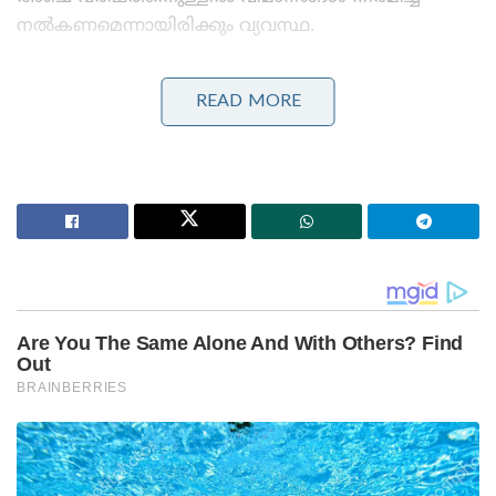
നൽകണമെന്നായിരിക്കും വ്യവസ്ഥ.
Stories you may like
READ MORE
ജപ്പാന്റെ എഫ്-2 പോർവിമാനങ്ങൾ ആദ്യമായി
ഇന്ത്യയിലേക്ക് ; ഇന്തോ-പസഫിക്കിൽ പ്രതിരോധ
സഹകരണം ശക്തമാക്കാൻ തീരുമാനം
തീവ്രവാദ പ്രചാരണത്തിനെതിരെ ശക്തമായ
നടപടികളുമായി ഫഡ്നാവിസ് ; തീവ്രനിലപാടുള്ള 114
പ്രസിദ്ധീകരണങ്ങൾ നിരോധിച്ച് മഹാരാഷ്ട്ര സർക്കാർ
പൈലറ്റുമാർക്ക് പരിശീലനം, അനുബന്ധ
ഉപകരണങ്ങൾ, അറ്റകുറ്റപ്പണിക്കുള്ള സഹായം,
റഫാൽ വിമാനങ്ങൾ പ്രവർത്തിപ്പിക്കാൻ കഴിയുന്ന
തരത്തിലുള്ള അടിസ്ഥാന സൗകര്യ വികസനം
തുടങ്ങിയവയുൾപ്പെടെയുള്ളവയും
കരാറിനൊപ്പമുണ്ടെന്നാണ് സൂചന.