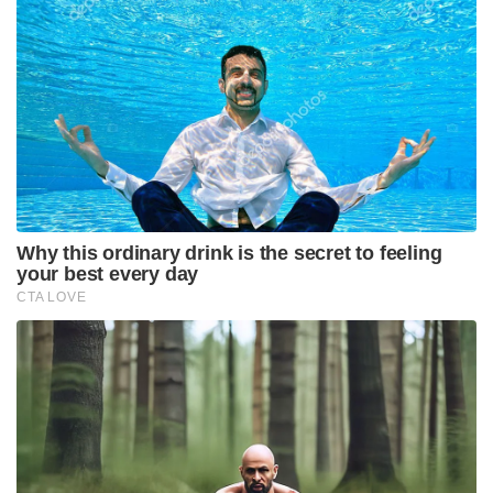
കാലഹരണപ്പെടുന്ന മിഗ്-29കെ യുദ്ധവിമാനങ്ങളുടെ
പ്രവർത്തനം ക്രമേണ നിർത്തലാക്കും. പുതിയ റഫേൽ
മറൈൻ ജെറ്റുകൾക്ക് പറക്കുന്നതിനിടയിൽ പരസ്പരം
ഇന്ധനം നിറയ്ക്കാൻ സാധിക്കുന്നവയാണ്.
Tags:
france
indian navy
26 Rafale