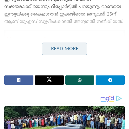
സജ്ജമാക്കിയെന്നും റിപ്പോര്‍ട്ടില്‍ പറയുന്നു. റാണയെ
ഇന്ത്യയ്ക്കു കൈമാറാൻ ഇക്കഴിഞ്ഞ ജനുവരി 25ന്
ആണ് യുഎസ് സുപ്രീംകോടതി അനുമതി നൽകിയത്.
Stories you may like
READ MORE
ജപ്പാന്റെ എഫ്-2 പോർവിമാനങ്ങൾ ആദ്യമായി
ഇന്ത്യയിലേക്ക് ; ഇന്തോ-പസഫിക്കിൽ പ്രതിരോധ
സഹകരണം ശക്തമാക്കാൻ തീരുമാനം
തീവ്രവാദ പ്രചാരണത്തിനെതിരെ ശക്തമായ
നടപടികളുമായി ഫഡ്നാവിസ് ; തീവ്രനിലപാടുള്ള 114
പ്രസിദ്ധീകരണങ്ങൾ നിരോധിച്ച് മഹാരാഷ്ട്ര സർക്കാർ
ഇന്ത്യയ്ക്ക് തന്നെ കൈമാറരുതെന്നും
ഇന്ത്യയിലെത്തിയാല്‍ താന്‍ ശാരീരികമായി
പീഡിപ്പിക്കപ്പെടാൻ സാധ്യതയുണ്ടെന്നും റാണ യുഎസ്
സുപ്രീംകോടതിയില്‍ വാദിച്ചിരുന്നു. മുംബൈ