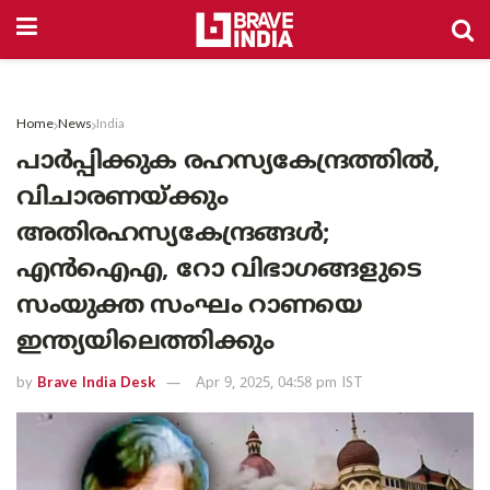
Home
News
India
പാർപ്പിക്കുക രഹസ്യകേന്ദ്രത്തിൽ,
വിചാരണയ്ക്കും
അതിരഹസ്യകേന്ദ്രങ്ങൾ;
എൻഐഎ, റോ വിഭാഗങ്ങളുടെ
സംയുക്ത സംഘം റാണയെ
ഇന്ത്യയിലെത്തിക്കും
by
Brave India Desk
Apr 9, 2025, 04:58 pm IST