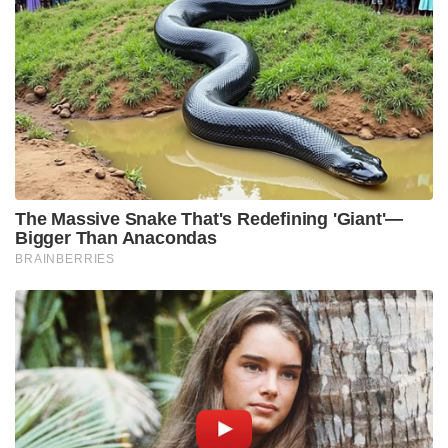
ഭീകരാക്രമണത്തിനു പിന്നിലെ ഗൂഢാലോചനയിൽ
പങ്കുണ്ടെന്ന ഇന്ത്യയുടെ വാദം അംഗീകരിച്ച് 2023 മേയ്
18ന് റാണയെ കൈമാറാൻ യുഎസ്
തീരുമാനിച്ചിരുന്നു. ഇതിനെതിരെ യുഎസിലെ വിവിധ
ഫെഡറൽ കോടതികളിൽ റാണ നൽകിയ അപേക്ഷ
തള്ളിയതോടെ കഴിഞ്ഞ നവംബർ 13ന് റാണ സുപ്രീം
കോടതിയെ സമീപിച്ചു.
ഫെഡറൽ കോടതികളുടെ ഉത്തരവ്
പുനഃപരിശോധിക്കണമെന്ന റിട്ട് അപ്പീൽ സുപ്രീം
കോടതിയും തള്ളിയിരുന്നു. അപ്പീൽ പുനപരിശോധിച്ച്
തഹാവൂർ റാണയെ ഇന്ത്യയ്ക്ക് കൈമാറുന്നത്
തടയണമെന്നായിരുന്നു ഹർജിയിലെ പ്രധാന ആവശ്യം.
ലഷ്കറെ തൊയിബയും, ഐഎസ്ഐയുമായി
അടുത്ത ബന്ധമുണ്ടായിരുന്ന റാണ മുംബൈ
ഭീകരാക്രമണത്തിന്റെ മുഖ്യ
സൂത്രധാരന്മാരിലൊരാളായ ഭീകരൻ ഡേവിഡ്