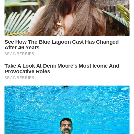
കോൾമാൻ ഹെഡ‌്‌ലിയുടെ അടുത്ത
അനുയായിയാണ്. ഹെഡ്‌ലിക്ക് ഇന്ത്യയിലെത്താനും
മുംബൈയിലെ ലക്ഷ്യസ്ഥാനങ്ങൾ കണ്ടെത്താനും
വിസ സംഘടിപ്പിച്ചു നൽകിയത് റാണയുടെ
സ്ഥാപനമായിരുന്നു. 26/11 ആക്രമണത്തിൽ
പാകിസ്താൻറെ പങ്കാളിത്തം സംബന്ധിച്ച നിർണായക
തെളിവുകൾ തഹാവൂർ റാണയുടെ വിചാരണയിൽ
ഇന്ത്യയ്ക്ക് ലഭിക്കുമെന്നാണ് പ്രതീക്ഷ.
Tags:
Tahawur hussain rana
tahhavur hussian Rana extradited to India today