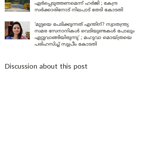
ഏർപ്പെടുത്തണമെന്ന് ഹർജി ; കേന്ദ്ര
സർക്കാരിനോട് നിലപാട് തേടി കോടതി
‘മുട്ടയെ പേടിക്കുന്നത് എന്തിന്? സ്വാതന്ത്ര്യ
സമര സേനാനികൾ വെടിയുണ്ടകൾ പോലും
ഏറ്റുവാങ്ങിയിരുന്നു’ ; മഹുവാ മൊയ്ത്രയെ
പരിഹസിച്ച് സുപ്രീം കോടതി
Discussion about this post