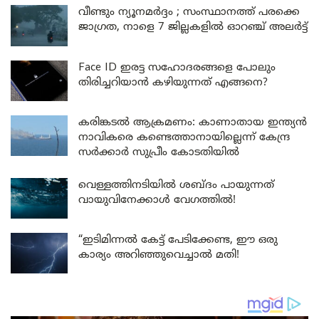
വീണ്ടും ന്യൂനമർദ്ദം ; സംസ്ഥാനത്ത് പരക്കെ
ജാഗ്രത, നാളെ 7 ജില്ലകളിൽ ഓറഞ്ച് അലർട്ട്
Face ID ഇരട്ട സഹോദരങ്ങളെ പോലും
തിരിച്ചറിയാൻ കഴിയുന്നത് എങ്ങനെ?
കരിങ്കടൽ ആക്രമണം: കാണാതായ ഇന്ത്യൻ
നാവികരെ കണ്ടെത്താനായില്ലെന്ന് കേന്ദ്ര
സർക്കാർ സുപ്രീം കോടതിയിൽ
വെള്ളത്തിനടിയിൽ ശബ്ദം പായുന്നത്
വായുവിനേക്കാൾ വേഗത്തിൽ!
“ഇടിമിന്നൽ കേട്ട് പേടിക്കേണ്ട, ഈ ഒരു
കാര്യം അറിഞ്ഞുവെച്ചാൽ മതി!