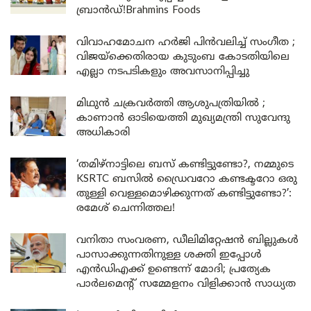
ബ്രാൻഡ്!Brahmins Foods
വിവാഹമോചന ഹർജി പിൻവലിച്ച് സംഗീത ;
വിജയ്ക്കെതിരായ കുടുംബ കോടതിയിലെ
എല്ലാ നടപടികളും അവസാനിപ്പിച്ചു
മിഥുൻ ചക്രവർത്തി ആശുപത്രിയിൽ ;
കാണാൻ ഓടിയെത്തി മുഖ്യമന്ത്രി സുവേന്ദു
അധികാരി
‘തമിഴ്‌നാട്ടിലെ ബസ് കണ്ടിട്ടുണ്ടോ?, നമ്മുടെ
KSRTC ബസിൽ ഡ്രൈവറോ കണ്ടക്ടറോ ഒരു
തുള്ളി വെള്ളമൊഴിക്കുന്നത് കണ്ടിട്ടുണ്ടോ?’:
രമേശ് ചെന്നിത്തല!
വനിതാ സംവരണ, ഡീലിമിറ്റേഷൻ ബില്ലുകൾ
പാസാക്കുന്നതിനുള്ള ശക്തി ഇപ്പോൾ
എൻഡിഎക്ക് ഉണ്ടെന്ന് മോദി; പ്രത്യേക
പാർലമെന്റ് സമ്മേളനം വിളിക്കാൻ സാധ്യത