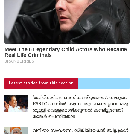
Latest stories
from this section
‘തമിഴ്‌നാട്ടിലെ ബസ് കണ്ടിട്ടുണ്ടോ?, നമ്മുടെ
KSRTC ബസിൽ ഡ്രൈവറോ കണ്ടക്ടറോ ഒരു
തുള്ളി വെള്ളമൊഴിക്കുന്നത് കണ്ടിട്ടുണ്ടോ?’:
രമേശ് ചെന്നിത്തല!
വനിതാ സംവരണ, ഡീലിമിറ്റേഷൻ ബില്ലുകൾ