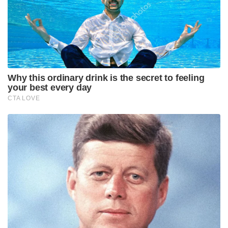
നൽകും എന്നാണ് മുസ്ലിം ലീഗ് നേതാക്കൾ
വ്യക്തമാക്കിയിട്ടുള്ളത്.
Tags:
muslim league
fashion gold scam
mc kamarudin
pookoya thangal