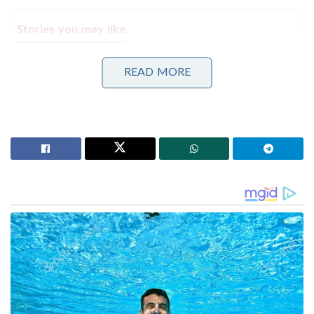
Stories you may like
വിവാഹമോചന ഹർജി പിൻവലിച്ച് സംഗീത ;
READ MORE
വിജയ്ക്കെതിരായ കുടുംബ കോടതിയിലെ എല്ലാ
നടപടികളും അവസാനിപ്പിച്ചു
മിഥുൻ ചക്രവർത്തി ആശുപത്രിയിൽ ; കാണാൻ
ഓടിയെത്തി മുഖ്യമന്ത്രി സുവേന്ദു അധികാരി
ഫാഷന്‍ ഗോള്‍ഡ് ജ്വല്ലറിയുടെ വിവധ ശാഖകള്‍
കണ്ണൂര്‍, കാസർകോട് ജില്ലകളില്‍ തുടങ്ങിയ ശേഷം
നിക്ഷേപകരെ കബളിപ്പിച്ച് മുസ്ലിം ലീഗ് നേതാക്കളായ
എം.സി കമറുദ്ദീനും പൂക്കോയ തങ്ങളും പണം
തട്ടിയെടുക്കുകയായിരുന്നു. നേരത്തെ ലോക്കൽ
പോലീസും ക്രൈം ബ്രാഞ്ചും ഈ കേസ്
അന്വേഷിച്ചിരുന്നു.തുടർന്ന് 2022ലാണ്
എൻഫോഴ്സ്മെന്റ് ഡയറക്ടറേറ്റ് കേസ്
ഏറ്റെടുത്തിരുന്നത്. നാളെ കോടതിയിൽ ജാമ്യാപേക്ഷ