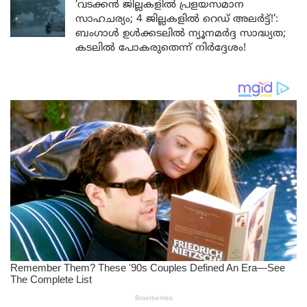
‘വടക്കൻ ജില്ലകളിൽ പ്രളയസമാന
സാഹചര്യം; 4 ജില്ലകളിൽ റെഡ് അലർട്ട്!’:
ബംഗാൾ ഉൾക്കടലിൽ ന്യൂനമർദ്ദ സാദ്ധ്യത;
കടലിൽ പോകരുതെന്ന് നിർദ്ദേശം!