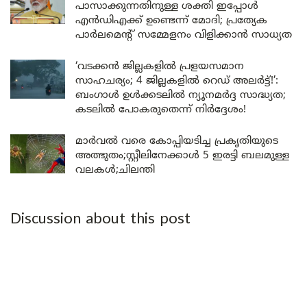
പാസാക്കുന്നതിനുള്ള ശക്തി ഇപ്പോൾ
എൻഡിഎക്ക് ഉണ്ടെന്ന് മോദി; പ്രത്യേക
പാർലമെന്റ് സമ്മേളനം വിളിക്കാൻ സാധ്യത
‘വടക്കൻ ജില്ലകളിൽ പ്രളയസമാന
സാഹചര്യം; 4 ജില്ലകളിൽ റെഡ് അലർട്ട്!’:
ബംഗാൾ ഉൾക്കടലിൽ ന്യൂനമർദ്ദ സാദ്ധ്യത;
കടലിൽ പോകരുതെന്ന് നിർദ്ദേശം!
മാർവൽ വരെ കോപ്പിയടിച്ച പ്രകൃതിയുടെ
അത്ഭുതം;സ്റ്റീലിനേക്കാൾ 5 ഇരട്ടി ബലമുള്ള
വലകൾ;ചിലന്തി
Discussion about this post