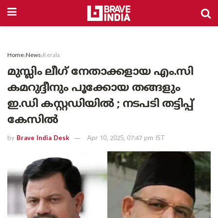
Home
News
Kerala
മുസ്ലിം ലീഗ് നേതാക്കളായ എം.സി
കമറുദ്ദീനും പൂക്കോയ തങ്ങളും
ഇ.ഡി കസ്റ്റഡിയില്‍ ; നടപടി തട്ടിപ്പ്
കേസിൽ
by
Brave India Desk
Apr 10, 2025, 07:47 pm IST