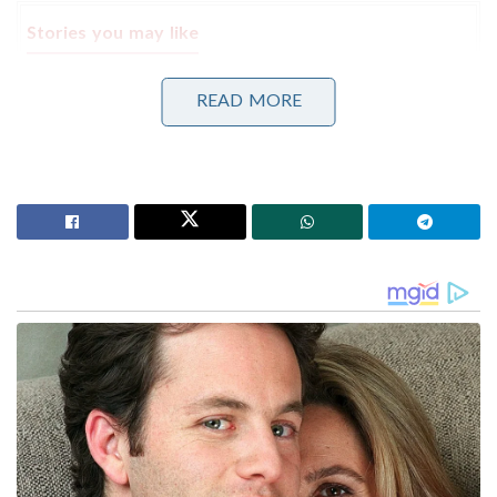
Stories you may like
ഗുരുതരാവസ്ഥയിലെന്ന് മാധ്യമങ്ങൾ; മുജ്തബ
READ MORE
ഖമേനിയുടെ വീഡിയോ പുറത്തുവിട്ട് ഇറാൻ!
മധ്യപൂർവേഷ്യയിൽ പുതിയ ‘ഇസ്ലാമിക് നാറ്റോ’?
തുർക്കി-പാകിസ്താൻ -സൗദി പ്രതിരോധ സഖ്യത്തിൽ
ഈജിപ്തും ചേർന്നേക്കും; സൂക്ഷ്മമായി നിരീക്ഷിച്ച്
ഇന്ത്യ!
ഫാറൂഖ് അബ്ദുള്ളയും അദ്ദേഹത്തിന്റെ മകനും
നിലവിലെ ജമ്മു കശ്മീർ മുഖ്യമന്ത്രിയുമായ ഒമർ
അബ്ദുള്ളയും കേന്ദ്രത്തിന്റെ ചരിത്രപരമായ
നീക്കത്തിന് ദിവസങ്ങൾക്ക് മുമ്പ് പ്രധാനമന്ത്രി നരേന്ദ്ര
മോദിയെ ന്യൂഡൽഹിയിലെത്തി കൂടിക്കാഴ്ച
നടത്തിയിരുന്നു. എന്നാൽ ബിൽ പാർലമെന്റിൽ
അവതരിപ്പിക്കുന്ന അവസാന നിമിഷം വരെ ഇക്കാര്യം
രഹസ്യമാക്കി വെച്ചു. എന്താണ് സംഭവിച്ചതെന്ന്