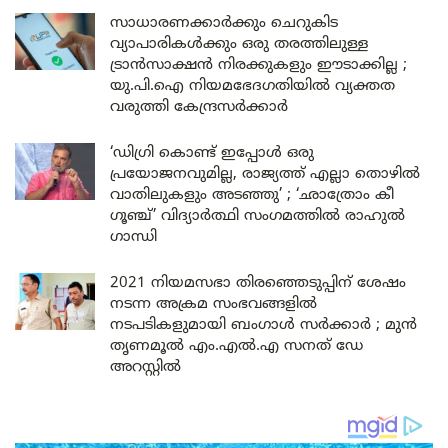
സാധാരണക്കാർക്കും ചെറുകിട
വ്യാപാരികൾക്കും ഒരു തരത്തിലുള്ള
ട്രാൻസാക്ഷൻ നിരക്കുകളും ഈടാക്കില്ല ;
യു.പി.ഐ നിയമഭേദഗതിയിൽ വ്യക്തത
വരുത്തി കേന്ദ്രസർക്കാർ
‘ഡിഗ്രി കൊണ്ട് ഇപ്പോൾ ഒരു
പ്രയോജനവുമില്ല, രാജ്യത്ത് എല്ലാ തൊഴിൽ
വാതിലുകളും അടഞ്ഞു’ ; ‘ഛാത്രോം കീ
ഗൂഞ്ച്’ വിദ്യാർത്ഥി സംഗമത്തിൽ രാഹുൽ
ഗാന്ധി
2021 നിയമസഭാ തിരഞ്ഞെടുപ്പിന് ശേഷം
നടന്ന അക്രമ സംഭവങ്ങളിൽ
നടപടികളുമായി ബംഗാൾ സർക്കാർ ; മുൻ
തൃണമൂൽ എം.എൽ.എ സനത് ഡേ
അറസ്റ്റിൽ