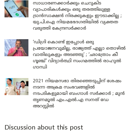
സാധാരണക്കാർക്കും ചെറുകിട
വ്യാപാരികൾക്കും ഒരു തരത്തിലുള്ള
ട്രാൻസാക്ഷൻ നിരക്കുകളും ഈടാക്കില്ല ;
യു.പി.ഐ നിയമഭേദഗതിയിൽ വ്യക്തത
വരുത്തി കേന്ദ്രസർക്കാർ
‘ഡിഗ്രി കൊണ്ട് ഇപ്പോൾ ഒരു
പ്രയോജനവുമില്ല, രാജ്യത്ത് എല്ലാ തൊഴിൽ
വാതിലുകളും അടഞ്ഞു’ ; ‘ഛാത്രോം കീ
ഗൂഞ്ച്’ വിദ്യാർത്ഥി സംഗമത്തിൽ രാഹുൽ
ഗാന്ധി
2021 നിയമസഭാ തിരഞ്ഞെടുപ്പിന് ശേഷം
നടന്ന അക്രമ സംഭവങ്ങളിൽ
നടപടികളുമായി ബംഗാൾ സർക്കാർ ; മുൻ
തൃണമൂൽ എം.എൽ.എ സനത് ഡേ
അറസ്റ്റിൽ
Discussion about this post