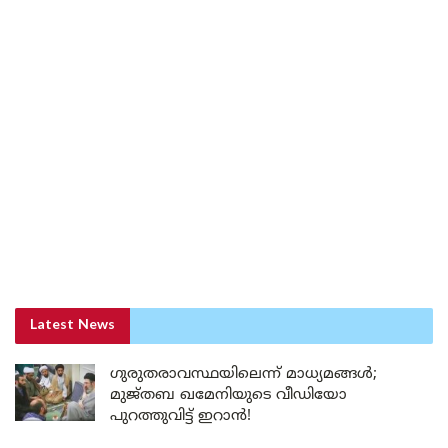
Latest News
ഗുരുതരാവസ്ഥയിലെന്ന് മാധ്യമങ്ങൾ;
മുജ്തബ ഖമേനിയുടെ വീഡിയോ
പുറത്തുവിട്ട് ഇറാൻ!