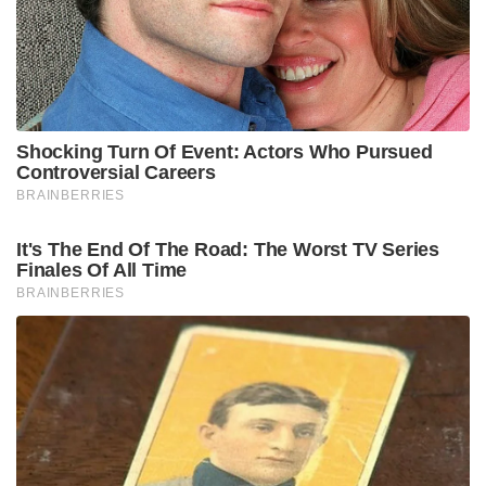
ആർക്കും ഒരിക്കലും അറിയാൻ കഴിയില്ലെന്നും ദുലത്ത്
പുസ്തകത്തിൽ പറയുന്നു.
പുസ്തകത്തിലെ വെളിപ്പെടുത്തലുകൾ
ഭാവനയിലൂന്നിയുള്ള കെട്ടുകഥകളാണെന്ന് പാർട്ടി
വക്താവ് തൻവീർ സാദിഖ് വിശേഷിപ്പിച്ചു. ദുലത്ത്
പ്രശസ്തനാകാൻ ആഗ്രഹിക്കുന്നതായും അദ്ദേഹം
ആരോപിച്ചു. .
Tags:
Farooq Abdullah
We'd Have Helped
370 Move In Private