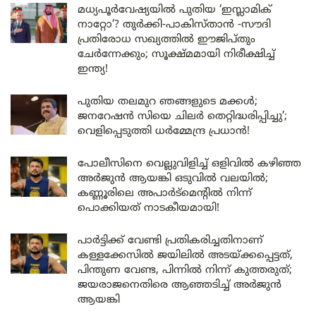
മധ്യപൂർവേഷ്യയിൽ പുതിയ ‘ഇസ്ലാമിക്
നാറ്റോ’? തുർക്കി-പാകിസ്താൻ -സൗദി
പ്രതിരോധ സഖ്യത്തിൽ ഈജിപ്തും
ചേർന്നേക്കും; സൂക്ഷ്മമായി നിരീക്ഷിച്ച്
ഇന്ത്യ!
പുതിയ തലമുറ ഞങ്ങളുടെ മക്കൾ;
ജനറേഷൻ സിയെ ചിലർ തെറ്റിദ്ധരിപ്പിച്ചു’;
വെളിപ്പെടുത്തി ധർമ്മേന്ദ്ര പ്രധാൻ!
പോലീസിനെ വെല്ലുവിളിച്ച് ഒളിവിൽ കഴിഞ്ഞ
അർജുൻ ആയങ്കി ഒടുവിൽ വലയിൽ;
കണ്ണൂരിലെ അപാർട്മെന്റിൽ നിന്ന്
പൊക്കിയത് നാടകീയമായി!
പാർട്ടിക്ക് വേണ്ടി പ്രതികരിച്ചതിനാണ്
കള്ളക്കേസിൽ ജയിലിൽ അടയ്ക്കപ്പെട്ടത്,
പിന്തുണ വേണ്ട, പിന്നിൽ നിന്ന് കുത്തരുത്;
ജയരാജനെതിരെ ആഞ്ഞടിച്ച് അർജുൻ
ആയങ്കി