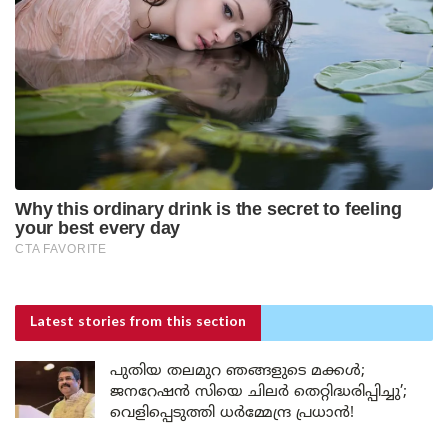
Latest stories
from this section
പുതിയ തലമുറ ഞങ്ങളുടെ മക്കൾ;
ജനറേഷൻ സിയെ ചിലർ തെറ്റിദ്ധരിപ്പിച്ചു’;
വെളിപ്പെടുത്തി ധർമ്മേന്ദ്ര പ്രധാൻ!