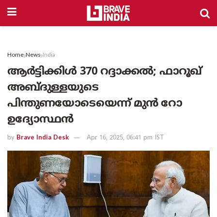
Home
News
India
ആർട്ടിക്കിൾ 370 റദ്ദാക്കൽ; ഫാറൂഖ്
അബ്ദുള്ളയുടെ
പിന്തുണയോടെയെന്ന് മുൻ റോ
ഉദ്യോസ്ഥൻ
by
Brave India Desk
Apr 16, 2025, 06:41 pm IST