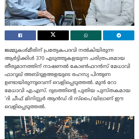
ജമ്മുകശ്മീരിന് പ്രത്യേകപദവി നൽകിയിരുന്ന
ആർട്ടിക്കിൾ 370 എടുത്തുകളയുന്ന ചരിത്രപരമായ
തീരുമാനത്തിന് നാഷണൽ കോൺഫറൻസ് മേധാവി
ഫാറൂഖ് അബ്ദുളഅളയുടെ രഹസ്യ പിന്തുണ
ഉണ്ടായിരുന്നുവെന്ന് വെളിപ്പെടുത്തൽ. മുൻ റോ
മേധാവി എ.എസ്. ദുലത്തിന്റെ പുതിയ പുസ്തകമായ
‘ദി ചീഫ് മിനിസ്റ്റർ ആൻഡ് ദി സ്പൈ’യിലാണ് ഈ
വെളിപ്പെടുത്തൽ.