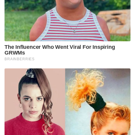
Tags:
1971 war
RKS Bhadauria
legancy alouette
Sainikam