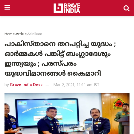
Home
Article
Sainikam
പാകിസ്താനെ തറപറ്റിച്ച യുദ്ധം ;
ഓര്‍മ്മകള്‍ പങ്കിട്ട് ബംഗ്ലാദേശും
ഇന്ത്യയും ; പരസ്പരം
യുദ്ധവിമാനങ്ങള്‍ കൈമാറി
by
Brave India Desk
Mar 2, 2021, 11:11 am IST