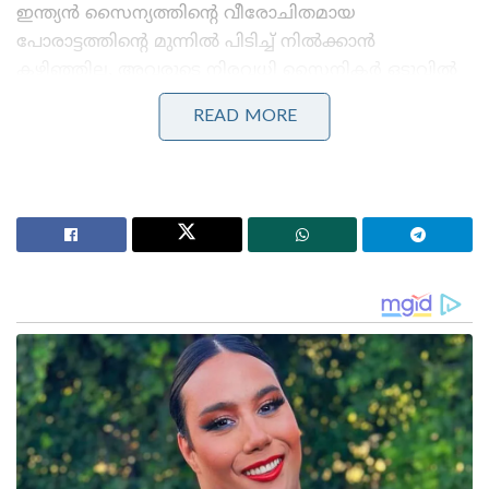
ഇന്ത്യന്‍ സൈന്യത്തിന്റെ വീരോചിതമായ
പോരാട്ടത്തിന്റെ മുന്നില്‍ പിടിച്ച് നില്‍ക്കാന്‍
കഴിഞ്ഞില്ല. അവരുടെ നിരവധി സൈനികര്‍ ഒടുവില്‍
നിരുപാധികം കീഴടങ്ങുകയായിരുന്നു.
READ MORE
സുവര്‍ണജൂബിലി ആഘോഷത്തിന്റെ ഭാഗമായാണ്
ഇന്ത്യയുടെ വ്യോമസേന മേധാവി ബംഗ്ലാദേശ്
സന്ദര്‍ശിച്ചത്. ബംഗ്ലാദേശ് എയര്‍ബേസുകള്‍
സന്ദര്‍ശിച്ച ബധൗരിയ വിവിധ വിഷയത്തില്‍
സൈനിക പ്രതിനിധികളുമായി ചര്‍ച്ചകളും നടത്തി.
Stories you may like
അന്ന് ഫ്രാൻസ് സാങ്കേതികവിദ്യ നിഷേധിച്ചു, ഇന്ന്
ലോകത്തെ വിറപ്പിക്കുന്ന ‘വിരൂപാക്ഷ’ റഡാറുമായി
ഡിആർഡിഒ;നെഞ്ചിടിപ്പ് കൂട്ടുന്ന തദ്ദേശീയ വിപ്ലവം
ആത്മ നിർഭർ സമുദ്ര പ്രതാപ് ; കോസ്റ്റ് ഗാർഡ്
തദ്ദേശീയമായി നിർമിച്ച മലിനീകരണ നിയന്ത്രണ
കപ്പൽ കമ്മീഷൻ ചെയ്ത് പ്രതിരോധ മന്ത്രി