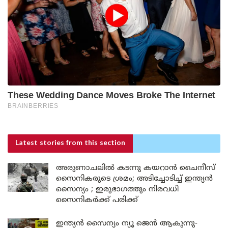
Latest stories
from this section
അരുണാചലിൽ കടന്നു കയറാൻ ചൈനീസ്
സൈനികരുടെ ശ്രമം; അടിച്ചോടിച്ച് ഇന്ത്യൻ
സൈന്യം ; ഇരുഭാഗത്തും നിരവധി
സൈനികർക്ക് പരിക്ക്
ഇന്ത്യൻ സൈന്യം ന്യൂ ജെൻ ആകുന്നു-