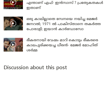
എന്താണ് എഫ്- ഇൻസാസ് ? പ്രത്യേകതകൾ
ഇതാണ്
ഒരു കാലില്ലാതെ സേനയെ നയിച്ച മേജർ
ജനറൽ; 1971 ൽ പാകിസ്താനെ തകർത്ത
പോരാളി; ഇയാൻ കാർഡോസോ
ഭീകരനായി വേഷം മാറി കൊടും ഭീകരരെ
കാലപുരിക്കയച്ച ധീരൻ- മേജർ മോഹിത്
ശർമ്മ
Discussion about this post