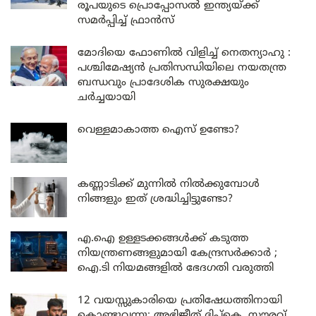
രൂപയുടെ പ്രൊപ്പോസൽ ഇന്ത്യയ്ക്ക്
സമർപ്പിച്ച് ഫ്രാൻസ്
മോദിയെ ഫോണിൽ വിളിച്ച് നെതന്യാഹു :
പശ്ചിമേഷ്യൻ പ്രതിസന്ധിയിലെ നയതന്ത്ര
ബന്ധവും പ്രാദേശിക സുരക്ഷയും
ചർച്ചയായി
വെള്ളമാകാത്ത ഐസ് ഉണ്ടോ?
കണ്ണാടിക്ക് മുന്നിൽ നിൽക്കുമ്പോൾ
നിങ്ങളും ഇത് ശ്രദ്ധിച്ചിട്ടുണ്ടോ?
എ.ഐ ഉള്ളടക്കങ്ങൾക്ക് കടുത്ത
നിയന്ത്രണങ്ങളുമായി കേന്ദ്രസർക്കാർ ;
ഐ.ടി നിയമങ്ങളിൽ ഭേദഗതി വരുത്തി
12 വയസ്സുകാരിയെ പ്രതിഷേധത്തിനായി
കൊണ്ടുവന്നു; അഭിജീത് ദിപ്കെ, സൗരവ്