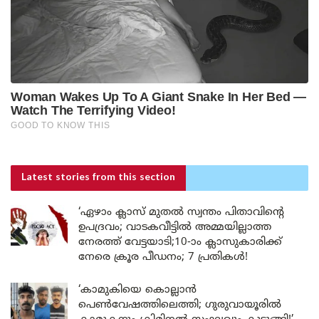
Latest stories
from this section
‘ഏഴാം ക്ലാസ് മുതൽ സ്വന്തം പിതാവിന്റെ
ഉപദ്രവം; വാടകവീട്ടിൽ അമ്മയില്ലാത്ത
നേരത്ത് വേട്ടയാടി;10-ാം ക്ലാസുകാരിക്ക്
നേരെ ക്രൂര പീഡനം; 7 പ്രതികൾ!
‘കാമുകിയെ കൊല്ലാൻ
പെൺവേഷത്തിലെത്തി; ഗുരുവായൂരിൽ