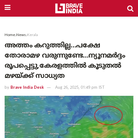
Home
News
Kerala
അത്തം കറുത്തില്ല…പക്ഷേ
തോരാമഴ വരുന്നുണ്ടേ…ന്യൂനമർദ്ദം
രൂപപ്പെട്ടു,കേരളത്തിൽ കൂടുതൽ
മഴയ്ക്ക് സാധ്യത
by
Brave India Desk
Aug 26, 2025, 01:49 pm IST