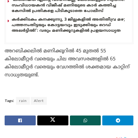
സംവിധായകൻ വിജീഷ് മണിയുടെ കാർ കത്തിച്ച
കേസിൽ പ്രതികളെ പിടികൂടാതെ പോലീസ്
കർക്കിടകം കനക്കുന്നു, 3 ജില്ലകളിൽ അതിതീവ്ര മഴ;
പത്തനംതിട്ടയും കോട്ടയവും ഇടുക്കിയും റെഡ്
അലർട്ടിൽ!’: വരും മണിക്കൂറുകളിൽ പ്രളയസാധ്യത
അറബിക്കലിൽ മണിക്കൂറിൽ 45 മുതൽ 55
കിലോമീറ്റർ വരെയും ചില അവസരങ്ങളിൽ 65
കിലോമീറ്റർ വരെയും വേഗത്തിൽ ശക്തമായ കാറ്റിന്
സാധ്യതയുണ്ട്.
Tags:
rain
Alert