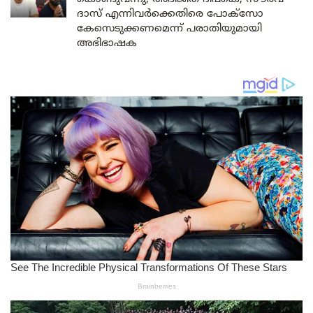
ദാസ് എന്നിവർക്കെതിരെ പോക്സോ
കേസെടുക്കണമെന്ന് പരാതിയുമായി
അഭിഭാഷക