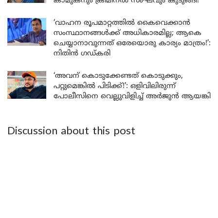
കാമുകനും ക്രിമിനൽ സംഘവും കുടുങ്ങി!’
‘വാഹന രൂപമാറ്റത്തിൽ കൈവെക്കാൻ
സംസ്ഥാനങ്ങൾക്ക് അധികാരമില്ല; ആകെ
ചെയ്യാനാവുന്നത് ഒരേയൊരു കാര്യം മാത്രം!’:
നിതിൻ ഗഡ്കരി
‘അവന് കൊടുക്കേണ്ടത് കൊടുക്കും,
പറ്റുമെങ്കിൽ പിടിക്ക്!’: ഒളിവിലിരുന്ന്
പോലീസിനെ വെല്ലുവിളിച്ച് അർജുൻ ആയങ്കി
Discussion about this post