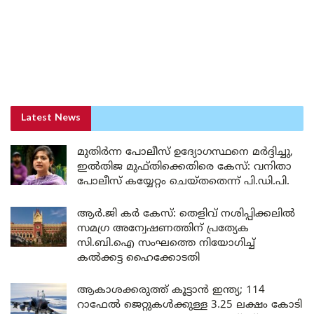
Latest News
മുതിർന്ന പോലീസ് ഉദ്യോഗസ്ഥനെ മർദ്ദിച്ചു,
ഇൽതിജ മുഫ്തിക്കെതിരെ കേസ്: വനിതാ
പോലീസ് കയ്യേറ്റം ചെയ്തതെന്ന് പി.ഡി.പി.
ആർ.ജി കർ കേസ്: തെളിവ് നശിപ്പിക്കലിൽ
സമഗ്ര അന്വേഷണത്തിന് പ്രത്യേക
സി.ബി.ഐ സംഘത്തെ നിയോഗിച്ച്
കൽക്കട്ട ഹൈക്കോടതി
ആകാശക്കരുത്ത് കൂട്ടാൻ ഇന്ത്യ; 114
റാഫേൽ ജെറ്റുകൾക്കുള്ള 3.25 ലക്ഷം കോടി