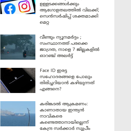
ഉള്ളടക്കങ്ങൾക്കും
ആഗോളതലത്തിൽ വിലക്ക്;
സെൻസർഷിപ്പ് ശക്തമാക്കി
മെറ്റ
വീണ്ടും ന്യൂനമർദ്ദം ;
സംസ്ഥാനത്ത് പരക്കെ
ജാഗ്രത, നാളെ 7 ജില്ലകളിൽ
ഓറഞ്ച് അലർട്ട്
Face ID ഇരട്ട
സഹോദരങ്ങളെ പോലും
തിരിച്ചറിയാൻ കഴിയുന്നത്
എങ്ങനെ?
കരിങ്കടൽ ആക്രമണം:
കാണാതായ ഇന്ത്യൻ
നാവികരെ
കണ്ടെത്താനായില്ലെന്ന്
കേന്ദ്ര സർക്കാർ സുപ്രീം