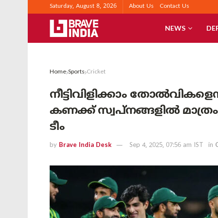
Saturday, August 8, 2026
About Us
Contact Us
NEWS
DE
Home
Sports
Cricket
നീട്ടിവിളിക്കാം തോൽവികളെന്
കണക്ക് സ്വപ്നങ്ങളിൽ മാത്രം
ടീം
by
Brave India Desk
Sep 4, 2025, 07:56 am IST
in