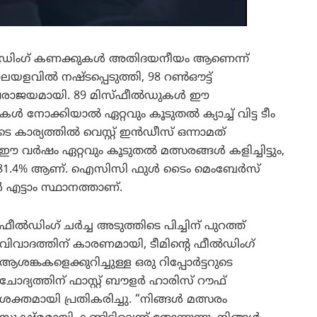
ഫീൽഡിംഗ് കണക്കുകൾ അതിദയനീയം ആണെന്ന്
യളവിൽ നഷ്ടപ്പെടുത്തി, 98 റൺഔട്ട്
 പരാജയമായി. 89 മിസ്ഫീൽഡുകൾ ഈ
ൾ നോക്കിയാൽ ഏറ്റവും കൂടുതൽ ക്യാച്ച് വിട്ട ടീം
ാര്യത്തിൽ വെസ്റ്റ് ഇൻഡീസ് ഒന്നാമത്
ഈ വർഷം ഏറ്റവും കൂടുതൽ മത്സരങ്ങൾ കളിച്ചിട്ടും,
വെറും 81.4% ആണ്. ഐസിസി ഫുൾ ടൈം മെംബേർസ്
്ടാം സ്ഥാനത്താണ്.
ഫീൽഡിംഗ് ചർച്ച അടുത്തിടെ പിച്ചിന് പുറത്ത്
വിവാദത്തിന് കാരണമായി, ടീമിന്റെ ഫീൽഡിംഗ്
ആശങ്കകളെക്കുറിച്ചുള്ള ഒരു റിപ്പോർട്ടറുടെ
ചോദ്യത്തിന് ഫാസ്റ്റ് ബൗളർ ഹാരിസ് റൗഫ്
ശക്തമായി പ്രതികരിച്ചു. “നിങ്ങൾ മത്സരം