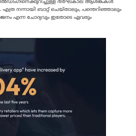
ീൽഡിംഗിനെക്കുറിച്ചുള്ള ദീർഘകാല ആശങ്കകൾ
്ര നന്നായി ബാറ്റ് ചെയ്താലും, പന്തെറിഞ്ഞാലും
ജനം എന്ന ചോദ്യവും ഇതോടെ ഏവരും