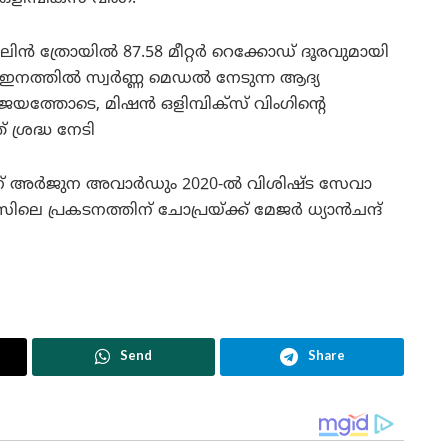
ാവലിൻ ത്രോയിൽ 87.58 മീറ്റർ റെക്കോഡ് ദൂരവുമായി
് ഇനത്തിൽ സ്വർണ്ണ മെഡൽ നേടുന്ന ആദ്യ
യത്തോടെ, മിഷൻ ഒളിമ്പിക്‌സ് വിംഗിന്റെ
ശ്രദ്ധ നേടി
വിന് അർജുന അവാർഡും 2020-ൽ വിശിഷ്ട സേവാ
സിലെ പ്രകടനത്തിന് ചോപ്രയ്ക്ക് മേജർ ധ്യാൻചന്ദ്
Send
Share