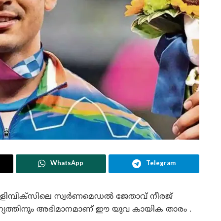
WhatsApp
Telegram
ിമ്പിക്‌സിലെ സ്വര്‍ണമെഡല്‍ ജേതാവ് നീരജ്
ന്യത്തിനും അഭിമാനമാണ് ഈ യുവ കായിക താരം .