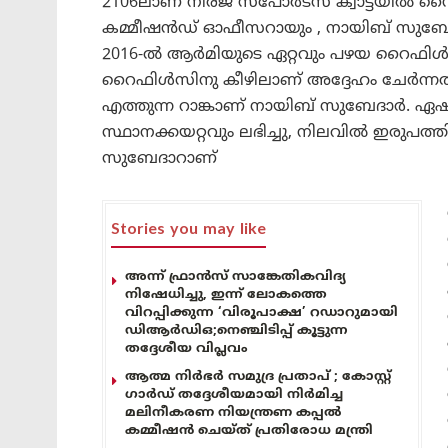
2106ലാണ് നീരജ് സ്പോര്‍ട്‌സ് ക്വാട്ടയില്‍
കമ്മീഷൻഡ് ഓഫീസറായും , നായിബ് സുബേദാറ
2016-ൽ ആർമിയുടെ ഏറ്റവും പഴയ റൈഫിൾ 
റൈഫിൾസിനു കീഴിലാണ് അദ്ദേഹം ചേർന്നത
എത്തുന്ന റാങ്കാണ് നായിബ് സുബേദാർ. ഏഷ്
സ്ഥാനക്കയറ്റവും ലഭിച്ചു, നിലവിൽ ഇരുപത
സുബേദാറാണ്
Stories you may like
അന്ന് ഫ്രാൻസ് സാങ്കേതികവിദ്യ
നിഷേധിച്ചു, ഇന്ന് ലോകത്തെ
വിറപ്പിക്കുന്ന ‘വിരൂപാക്ഷ’ റഡാറുമായി
ഡിആർഡിഒ;നെഞ്ചിടിപ്പ് കൂട്ടുന്ന
തദ്ദേശീയ വിപ്ലവം
ആത്മ നിർഭർ സമുദ്ര പ്രതാപ് ; കോസ്റ്റ്
ഗാർഡ് തദ്ദേശീയമായി നിർമിച്ച
മലിനീകരണ നിയന്ത്രണ കപ്പൽ
കമ്മീഷൻ ചെയ്ത് പ്രതിരോധ മന്ത്രി