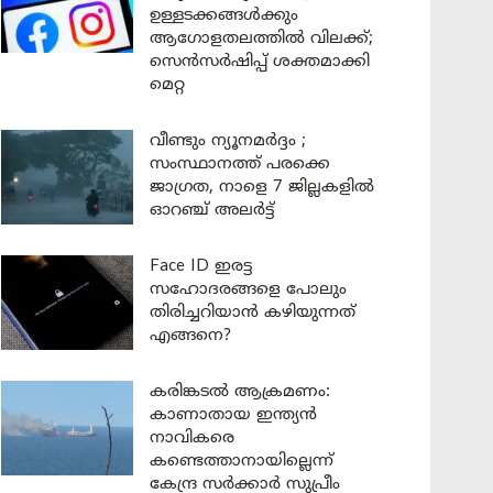
ഉള്ളടക്കങ്ങൾക്കും
ആഗോളതലത്തിൽ വിലക്ക്;
സെൻസർഷിപ്പ് ശക്തമാക്കി
മെറ്റ
വീണ്ടും ന്യൂനമർദ്ദം ;
സംസ്ഥാനത്ത് പരക്കെ
ജാഗ്രത, നാളെ 7 ജില്ലകളിൽ
ഓറഞ്ച് അലർട്ട്
Face ID ഇരട്ട
സഹോദരങ്ങളെ പോലും
തിരിച്ചറിയാൻ കഴിയുന്നത്
എങ്ങനെ?
കരിങ്കടൽ ആക്രമണം:
കാണാതായ ഇന്ത്യൻ
നാവികരെ
കണ്ടെത്താനായില്ലെന്ന്
കേന്ദ്ര സർക്കാർ സുപ്രീം