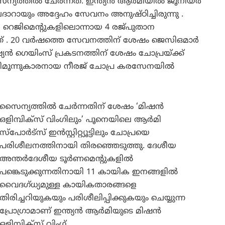
 സൈന്യത്തില്‍ ചേര്‍ന്നത്. ഇന്ത്യൻ ആർമിയിൽ ജൂനിയർ
ായും അദ്ദേഹം സേവനം അനുഷ്ഠിച്ചിരുന്നു .
റെജിമെന്റുകളിലൊന്നായ 4 രജ്പുതാന
് . 20 വർഷത്തെ സേവനത്തിന് ശേഷം ജെസിഒമാർ
യൻ ഗെയിംസ് പ്രകടനത്തിന് ശേഷം ചോപ്രയ്ക്ക്
്തിമൂന്നുകാരനായ നീരജ് ചോപ്ര കരസേനയില്‍
സൈന്യത്തിൽ ചേർന്നതിന് ശേഷം ‘മിഷൻ
ഒളിമ്പിക്‌സ് വിംഗിലും’ പൂനെയിലെ ആർമി
സ്‌പോർട്‌സ് ഇൻസ്റ്റിറ്റ്യൂട്ടിലും ചോപ്രയെ
പരിശീലനത്തിനായി തിരഞ്ഞെടുത്തു. ദേശീയ
അന്തർദേശീയ ടൂർണമെന്റുകളിൽ
പങ്കെടുക്കുന്നതിനായി 11 കായിക ഇനങ്ങളിൽ
വൈദഗ്ധ്യമുള്ള കായികതാരങ്ങളെ
തിരിച്ചറിയുകയും പരിശീലിപ്പിക്കുകയും ചെയ്യുന്ന
പ്രോഗ്രാമാണ് ഇന്ത്യൻ ആർമിയുടെ മിഷൻ
ഒളിമ്പിക്‌സ് വിംഗ്.