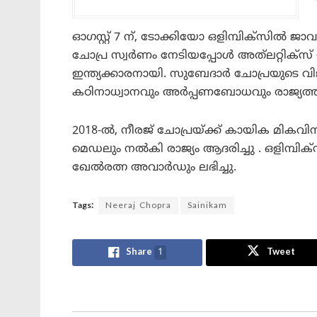
ഓഗസ്റ്റ് 7 ന്, ടോക്കിയോ ഒളിമ്പിക്‌സിൽ ജ
ചോപ്ര സ്വർണം നേടിയപ്പോൾ അത്‌ലറ്റിക്‌സ
ഇന്ത്യക്കാരനായി. സുബേദാർ ചോപ്രയുടെ വിജ
കഠിനാധ്വാനവും അർപ്പണബോധവും രാജ്യത്ത് 
2018-ൽ, നീരജ് ചോപ്രയ്ക്ക് കായിക മിക
മെഡലും നൽകി രാജ്യം ആദരിച്ചു . ഒളിമ്പിക്
ഖേൽരത്ന അവാർഡും ലഭിച്ചു.
Tags:
Neeraj Chopra
Sainikam
Share
1
Tweet