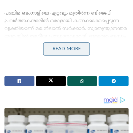
പശ്ചിമ ബംഗാളിലെ ഏറ്റവും മുതിർന്ന ബിജെപി
പ്രവർത്തകന്മാരിൽ ഒരാളായി കണക്കാക്കപ്പെടുന്ന
വ്യക്തിയാണ് മഖൻലാൽ സർക്കാർ. സ്വാതന്ത്ര്യാനന്തര
ഇന്ത്യയിൽ ദേശീയ പ്രസ്ഥാനവുമായി അടുത്ത ബന്ധം
പുലർത്ത്തിയിരുന്ന അദ്ദേഹം ഭാരതീയ ജനസംഘം
READ MORE
സ്ഥാപകൻ ശ്യാമ പ്രസാദ് മുഖർജിയുടെ അടുത്ത
സുഹൃത്തും അനുയായിയും കൂടിയായിരുന്നു. പശ്ചിമ
ബംഗാളിലെ സിലിഗുരി സ്വദേശിയായ അദ്ദേഹം
ജനസംഘം കാലം മുതൽ പാർട്ടിയുടെ വളർച്ചയ്ക്കായി
പ്രവർത്തിച്ച ഒരു താഴെത്തട്ടിലുള്ള നേതാവാണ്. 1952-
ൽ, കശ്മീരിൽ ഇന്ത്യൻ ദേശീയ പതാക
ഉയർത്താനുള്ള പ്രസ്ഥാനത്തിൽ പങ്കെടുക്കുന്നതിനിടെ
ശ്യാമ പ്രസാദ് മുഖർജിയോടൊപ്പം മഖൻലാൽ
സർക്കാരും അറസ്റ്റിലായിരുന്നു. കശ്മീരിൽ വെച്ച്
ദേശീയഗീതം ആലപിച്ചതിന് ഡൽഹി പൊലീസും
ഇദ്ദേഹത്തെ അറസ്റ്റ് ചെയ്തിരുന്നു. കോടതിയിൽ