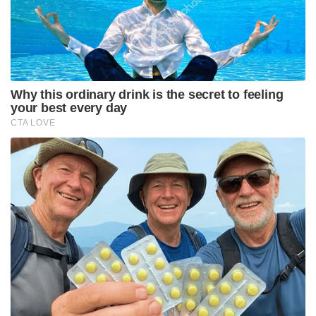
അദ്ദേഹത്തിന്റെ നേതൃത്വപാടവത്തിന്റെയും സംഘടനാ
വൈദഗ്ധ്യത്തിന്റെയും സ്വാധീനം ആണ് ബംഗാളിൽ
ബിജെപിക്ക് ആദ്യ അടിത്തറ പാകുന്നതിൽ
നിർണായക പങ്കുവഹിച്ചത്. കേവലം ഒരു
വർഷത്തിനുള്ളിൽ പതിനായിരത്തോളം പുതിയ
അംഗങ്ങളെ പാർട്ടിയിലേക്ക് ചേർക്കാൻ
അദ്ദേഹത്തിന് സാധിച്ചു. 1981 മുതൽ തുടർച്ചയായി
ഏഴ് വർഷം അദ്ദേഹം ജില്ലാ പ്രസിഡന്റായി
സേവനമനുഷ്ഠിച്ചു. പശ്ചിമ ബംഗാൾ പോലുള്ള
വെല്ലുവിളി നിറഞ്ഞ ഒരു സംസ്ഥാനത്ത് ബിജെപിയുടെ
ആദ്യകാല വികാസത്തിലെ ഒരു പ്രധാന അധ്യായമാണ്
മഖൻലാൽ സർക്കാർ. ബംഗാളിൽ ബിജെപി സർക്കാർ
രൂപീകരിക്കുന്ന ചടങ്ങിൽ മഖൻലാൽ സർക്കാരിന്
വേദിയിൽ തന്നെ ഇരിപ്പിടം നൽകിയിരുന്നു.
പ്രധാനമന്ത്രി നരേന്ദ്ര മോദി വേദിയിലെത്തിയ ഉടൻ
നേരെ മഖൻലാലിന്റെ അടുത്തേക്ക് നീങ്ങുകയും
കുനിഞ്ഞ് അദ്ദേഹത്തിന്റെ കാൽതൊട്ട് വന്ദിക്കുകയും