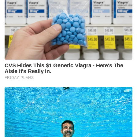
വെച്ച് മാപ്പ് പറയാൻ വിസമ്മതിച്ച അദ്ദേഹം,
കോടതിമുറിയിൽ വീണ്ടും അതേ ദേശീയ ഗീതം പാടി
പ്രതിഷേധിച്ചത് ഇന്ത്യ ഒരിക്കലും മറക്കാത്ത
ചരിത്രമാണ്.
Stories you may like
നാട്ടിലേക്ക് വണ്ടി കിട്ടും ! മലയാളികൾക്ക്
ഓണസമ്മാനവുമായി റെയിൽവേ; 112 സ്പെഷ്യൽ
സർവീസുകൾ പ്രഖ്യാപിച്ചു!
നന്ദി എൻ്റെ സുഹൃത്തേ, നമ്മൾ ഒന്നിച്ചു മുന്നോട്ട്’;
മോദിയുമായി ഫോണിൽ സംസാരിച്ചതിന് പിന്നാലെ
പ്രതികരണവുമായി നെതന്യാഹു!
1980-ൽ ബിജെപി രൂപീകരിച്ചപ്പോൾ പശ്ചിമ
ബംഗാളിലെ ഉത്തര ദിനാജ്‌പൂർ, ജൽപായ്ഗുരി,
ഡാർജിലിംഗ് ജില്ലകളുടെ ഓർഗനൈസേഷണൽ
കോർഡിനേറ്ററായി അദ്ദേഹം പ്രവർത്തിച്ചു.