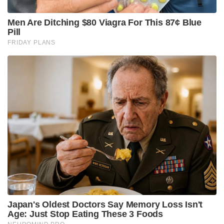
ചെയ്തു. തുടർന്ന് മഖൻലാലിനെ ആലിംഗനം ചെയ്ത
മോദി അദ്ദേഹത്തിന്റെ ക്ഷേമാന്വേഷണങ്ങൾ
നടത്തുകയും ചെയ്തു.
പതിറ്റാണ്ടുകളായി സംഘടനയെ പരിപോഷിപ്പിച്ച ഈ
മുൻനിര നേതാക്കളെ പാർട്ടിയുടെ ഉന്നത നേതൃത്വം
ഇപ്പോഴും ഓർക്കുകയും ആദരിക്കുകയും ചെയ്യുന്ന
അതുല്യമായ കാഴ്ചയാണ് ഇന്ന് പശ്ചിമബംഗാളിൽ
പ്രധാനമന്ത്രി നരേന്ദ്രമോദിയും മഖൻലാൽ സർക്കാരും
തമ്മിലുള്ള ഹൃദയംഗമമായ നിമിഷങ്ങളിലൂടെ രാജ്യം
കണ്ടത്.
Tags:
BJP
Narendra Modi
west bengal
makhanlal sarkar