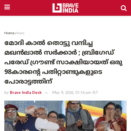
Home
News
മോദി കാൽ തൊട്ടു വന്ദിച്ച
മഖൻലാൽ സർക്കാർ ; ബ്രിഗേഡ്
പരേഡ് ഗ്രൗണ്ട് സാക്ഷിയായത് ഒരു
98കാരന്റെ പതിറ്റാണ്ടുകളുടെ
പോരാട്ടത്തിന്
by
Brave India Desk
May 9, 2026, 01:14 pm IST