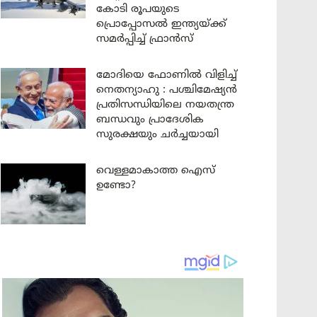
കോടി രൂപയുടെ
പ്രൊപ്പോസൽ ഇന്ത്യയ്ക്ക്
സമർപ്പിച്ച് ഫ്രാൻസ്
മോദിയെ ഫോണിൽ വിളിച്ച്
നെതന്യാഹു : പശ്ചിമേഷ്യൻ
പ്രതിസന്ധിയിലെ നയതന്ത്ര
ബന്ധവും പ്രാദേശിക
സുരക്ഷയും ചർച്ചയായി
വെള്ളമാകാത്ത ഐസ്
ഉണ്ടോ?