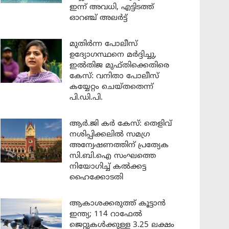
ഇന്ന് അവധി, എട്ടിടത്ത്
ഓറഞ്ച് അലർട്ട്
മുതിർന്ന പോലീസ്
ഉദ്യോഗസ്ഥനെ മർദ്ദിച്ചു,
ഇൽതിജ മുഫ്തിക്കെതിരെ
കേസ്: വനിതാ പോലീസ്
കയ്യേറ്റം ചെയ്തതെന്ന്
പി.ഡി.പി.
ആർ.ജി കർ കേസ്: തെളിവ്
നശിപ്പിക്കലിൽ സമഗ്ര
അന്വേഷണത്തിന് പ്രത്യേക
സി.ബി.ഐ സംഘത്തെ
നിയോഗിച്ച് കൽക്കട്ട
ഹൈക്കോടതി
ആകാശക്കരുത്ത് കൂട്ടാൻ
ഇന്ത്യ; 114 റാഫേൽ
ജെറ്റുകൾക്കുള്ള 3.25 ലക്ഷം