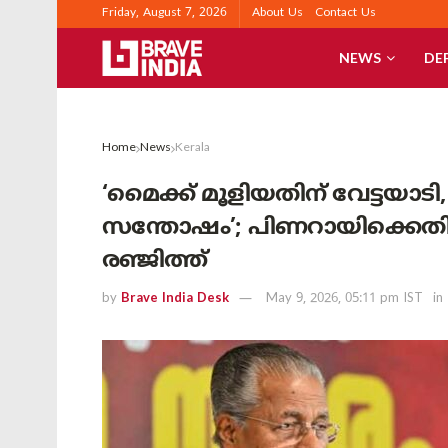
Friday, August 7, 2026
About Us
Contact Us
NEWS
DE
Home
News
Kerala
‘മൈക്ക് മൂളിയതിന് വേട്ട
സന്തോഷം’; പിണറായിക്കെതിരെ
രഞ്ജിത്ത്
by
Brave India Desk
May 9, 2026, 05:11 pm IST
in