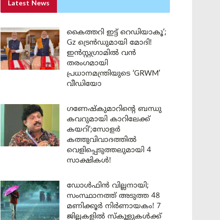
Latest News
കൈത്തറി ഇട്ട് റെഡിയാകൂ’;
Gz ട്രെൻഡുമായി മോദി!
ഇൻസ്റ്റഗ്രാമിൽ വൻ
തരംഗമായി
പ്രധാനമന്ത്രിയുടെ ‘GRWM’
വീഡിയോ
ഗണേഷ്കുമാറിന്റെ ബന്ധു
കവറുമായി കാറിലേക്ക്
കയറി’;സോളർ
കത്തുവിവാദത്തിൽ
വെളിപ്പെടുത്തലുമായി 4
സാക്ഷികൾ!
ഡോൾഫിൻ വില്ലനായി;
സംസ്ഥാനത്ത് അടുത്ത 48
മണിക്കൂർ നിർണായകം! 7
ജില്ലകളിൽ സ്കൂളുകൾക്ക്