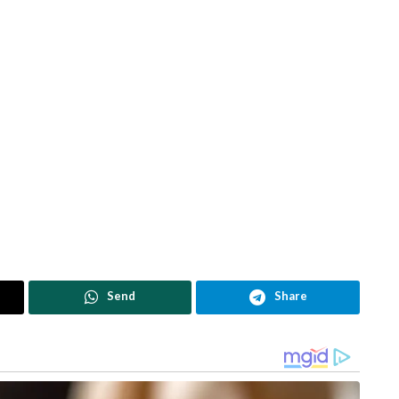
Send
Share