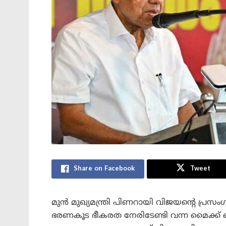
Share on Facebook
Tweet
മുൻ മുഖ്യമന്ത്രി പിണറായി വിജയന്റെ പ്ര
ഭരണകൂട ഭീകരത നേരിടേണ്ടി വന്ന മൈക്ക് ഓപ