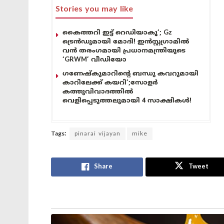
Stories you may like
കൈത്തറി ഇട്ട് റെഡിയാകൂ’; Gz
ട്രെൻഡുമായി മോദി! ഇൻസ്റ്റഗ്രാമിൽ
വൻ തരംഗമായി പ്രധാനമന്ത്രിയുടെ
‘GRWM’ വീഡിയോ
ഗണേഷ്കുമാറിന്റെ ബന്ധു കവറുമായി
കാറിലേക്ക് കയറി’;സോളർ
കത്തുവിവാദത്തിൽ
വെളിപ്പെടുത്തലുമായി 4 സാക്ഷികൾ!
Tags:
pinarai vijayan
mike
Share
Tweet