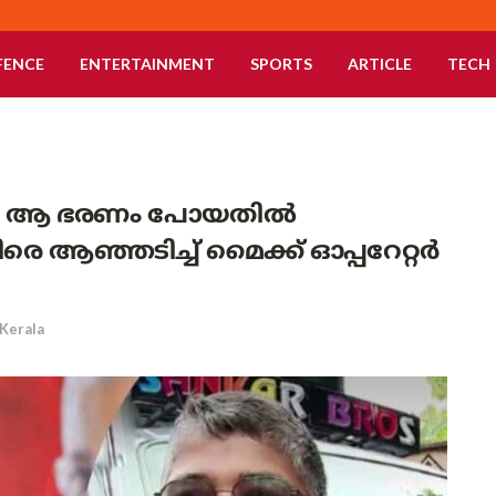
FENCE
ENTERTAINMENT
SPORTS
ARTICLE
TECH
യാടി, ആ ഭരണം പോയതിൽ
 ആഞ്ഞടിച്ച് മൈക്ക് ഓപ്പറേറ്റർ
Kerala