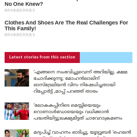
Latest stories
from this section
‘എങ്ങനെ സംഭവിച്ചുവെന്ന് അറിയില്ല, ക്ഷമ
ചോദിക്കുന്നു; മോഹൻലാലിന്
ഓസ്ട്രേലിയൻ വിസ നിഷേധിച്ചതായി
റിപ്പോർട്ട് ,മാപ്പ് പറഞ്ഞ് താരം
‘ലോകകപ്പിനിടെ മെസ്സിയെയും
റൊണാൾഡോയെയും വധിക്കാൻ
പദ്ധതിയിട്ടു;ലക്ഷ്യമിട്ടത് ചാവേറാക്രമണം
മദ്യപിച്ച് വാഹനം ഓടിച്ചു, യൂട്യൂബർ ‘ഹെലൻ