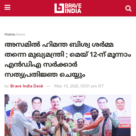
Home
News
അസമിൽ ഹിമന്ത ബിശ്വ ശർമ്മ
തന്നെ മുഖ്യമന്ത്രി ; മെയ് 12-ന് മൂന്നാം
എൻഡിഎ സർക്കാർ
സത്യപ്രതിജ്ഞ ചെയ്യും
by
Brave India Desk
May 10, 2026, 03:01 pm IST