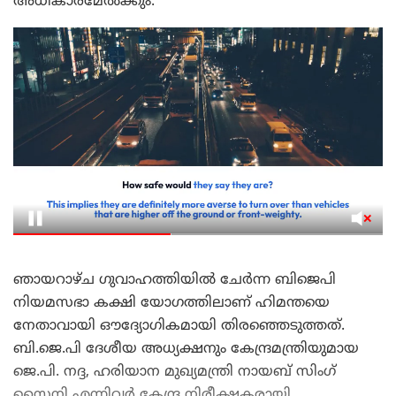
അധികാരമേൽക്കും.
ഞായറാഴ്ച ഗുവാഹത്തിയിൽ ചേർന്ന ബിജെപി
നിയമസഭാ കക്ഷി യോഗത്തിലാണ് ഹിമന്തയെ
നേതാവായി ഔദ്യോഗികമായി തിരഞ്ഞെടുത്തത്.
ബി.ജെ.പി ദേശീയ അധ്യക്ഷനും കേന്ദ്രമന്ത്രിയുമായ
ജെ.പി. നദ്ദ, ഹരിയാന മുഖ്യമന്ത്രി നായബ് സിംഗ്
സൈനി എന്നിവർ കേന്ദ്ര നിരീക്ഷകരായി