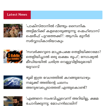
Latest News
‘പാകിസ്താനിൽ വീണ്ടും സൈനിക
അട്ടിമറിക്ക് കളമൊരുങ്ങുന്നു; ഷെഹ്ബാസ്
ഷെരീഫ് പുറത്തേക്ക്!’: ആസിം മുനീർ
സർവ്വാധികാരിയാകും
‘സവർക്കറുടെ മാപ്പപേക്ഷ തെളിയിക്കാമോ?
തെളിയിച്ചാൽ ഒരു ലക്ഷം രൂപ!’; സോഷ്യൽ
മീഡിയയിൽ ചരിത്ര വെല്ലുവിളിയുമായി
യുവാവ്
ഭൂമി ഇത്ര വേഗത്തിൽ കറങ്ങുമ്പോഴും
നമുക്ക് അതിന്റെ ചലനം
അനുഭവപ്പെടാത്തത് എന്തുകൊണ്ട്?
‘എങ്ങനെ സംഭവിച്ചുവെന്ന് അറിയില്ല, ക്ഷമ
ചോദിക്കുന്നു; മോഹൻലാലിന്