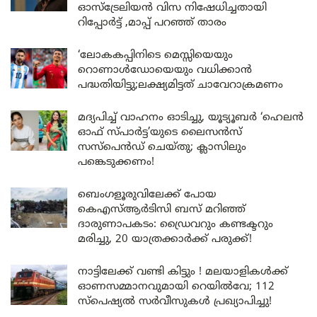
ഓസ്ട്രേലിയൻ വിസ നിഷേധിച്ചതായി
റിപ്പോർട്ട് ,മാപ്പ് പറഞ്ഞ് താരം
‘ലോകകപ്പിനിടെ മെസ്സിയെയും
റൊണാൾഡോയെയും വധിക്കാൻ
പദ്ധതിയിട്ടു;ലക്ഷ്യമിട്ടത് ചാവേറാക്രമണം
മദ്യപിച്ച് വാഹനം ഓടിച്ചു, യൂട്യൂബർ ‘ഹെലൻ
ഓഫ് സ്പാർട്ട’യുടെ ലൈസൻസ്
സസ്പെൻഡ് ചെയ്തു; ക്ലാസിലും
പങ്കെടുക്കണം!
ബെംഗളൂരുവിലേക്ക് പോയ
കെഎസ്ആർടിസി ബസ് മറിഞ്ഞ്
ദാരുണാപകടം: ഡ്രൈവറും കണ്ടക്ടറും
മരിച്ചു, 20 യാത്രക്കാർക്ക് പരുക്ക്!
നാട്ടിലേക്ക് വണ്ടി കിട്ടും ! മലയാളികൾക്ക്
ഓണസമ്മാനവുമായി റെയിൽവേ; 112
സ്പെഷ്യൽ സർവീസുകൾ പ്രഖ്യാപിച്ചു!