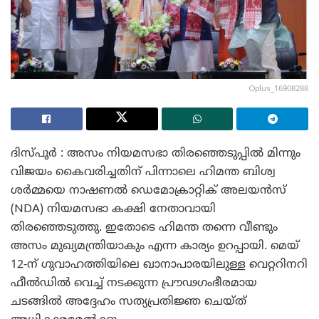
Oplus_16908288
ദിസ്പൂർ : അസം നിയമസഭാ തിരഞ്ഞെടുപ്പിൽ മിന്നും
വിജയം കൈവരിച്ചതിന് പിന്നാലെ ഹിമന്ത ബിശ്വ
ശർമ്മയെ നാഷണൽ ഡെമോക്രാറ്റിക് അലയൻസ്
(NDA) നിയമസഭാ കക്ഷി നേതാവായി
തിരഞ്ഞെടുത്തു. ഇതോടെ ഹിമന്ത തന്നെ വീണ്ടും
അസം മുഖ്യമന്ത്രിയാകും എന്ന കാര്യം ഉറപ്പായി. മെയ്
12-ന് ഗുവാഹത്തിയിലെ ഖാനാപാരയിലുള്ള വെറ്ററിനറി
ഫീൽഡിൽ വെച്ച് നടക്കുന്ന പ്രൗഢഗംഭീരമായ
ചടങ്ങിൽ അദ്ദേഹം സത്യപ്രതിജ്ഞ ചെയ്ത്