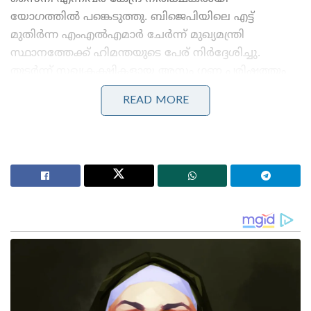
യോഗത്തിൽ പങ്കെടുത്തു. ബിജെപിയിലെ എട്ട്
മുതിർന്ന എംഎൽഎമാർ ചേർന്ന് മുഖ്യമന്ത്രി
സ്ഥാനത്തേക്ക് ഹിമന്തയുടെ പേര് നിർദ്ദേശിച്ചു.
തുടർന്ന് സഖ്യകക്ഷികളായ അസം ഗണ പരിഷത്തും
(AGP) ബോഡോലാൻഡ് പീപ്പിൾസ് ഫ്രണ്ടും (BPF)
READ MORE
തീരുമാനത്തിന് പൂർണ്ണ പിന്തുണ പ്രഖ്യാപിച്ചു.
അസമിലെ 126 അംഗ നിയമസഭയിൽ മൂന്നിൽ രണ്ട്
ഭൂരിപക്ഷം നേടിയാണ് അസമിൽ എൻഡിഎ
അധികാരം നിലനിർത്തിയത്.
Stories you may like
‘പാകിസ്താനിൽ വീണ്ടും സൈനിക അട്ടിമറിക്ക്
കളമൊരുങ്ങുന്നു; ഷെഹ്ബാസ് ഷെരീഫ് പുറത്തേക്ക്!’:
ആസിം മുനീർ സർവ്വാധികാരിയാകും
‘സവർക്കറുടെ മാപ്പപേക്ഷ തെളിയിക്കാമോ?
തെളിയിച്ചാൽ ഒരു ലക്ഷം രൂപ!’; സോഷ്യൽ
മീഡിയയിൽ ചരിത്ര വെല്ലുവിളിയുമായി യുവാവ്