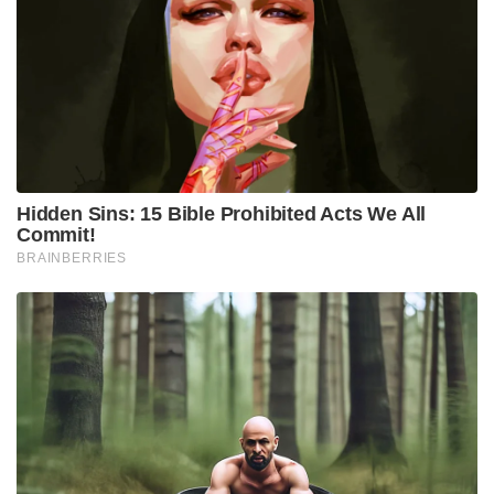
നിയമസഭാ തിരഞ്ഞെടുപ്പിൽ102 സീറ്റുകളാണ്
എൻഡിഎ സഖ്യം അസമിൽ നേടിയത്. ബിജെപി
ഒറ്റയ്ക്ക് 82 സീറ്റുകൾ കൊണ്ട് കേവല ഭൂരിപക്ഷ
സംഖ്യയും മറികടന്നിരുന്നു. എൻഡിഎ സഖ്യത്തിലെ
മറ്റു രണ്ടു കക്ഷികളും 10 സീറ്റുകൾ വീതം നേടി.
ഹിമന്ത ബിശ്വ ശർമ്മയുടെ നേതൃത്വത്തിൽ നടന്ന
വികസന പ്രവർത്തനങ്ങൾക്കും ശക്തമായ
ഭരണത്തിനുമുള്ള അംഗീകാരമായാണ് ഈ
വിജയത്തെ രാഷ്ട്രീയ നിരീക്ഷകർ വിലയിരുത്തുന്നത്.
തിരഞ്ഞെടുപ്പ് ഫലം പുറത്തുവന്നതിന് പിന്നാലെ
കഴിഞ്ഞ മെയ് 6-ന് അദ്ദേഹം ഗവർണർ ലക്ഷ്മൺ
പ്രസാദ് ആചാര്യയ്ക്ക് രാജിക്കത്ത് നൽകിയിരുന്നു.
Tags:
BJP
NDA
assam
Himanta Biswa Sharma