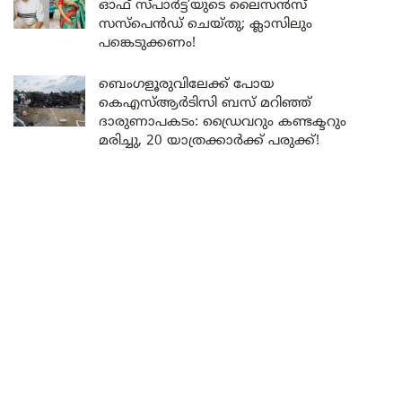
ഓഫ് സ്പാർട്ട’യുടെ ലൈസൻസ്
സസ്പെൻഡ് ചെയ്തു; ക്ലാസിലും
പങ്കെടുക്കണം!
ബെംഗളൂരുവിലേക്ക് പോയ
കെഎസ്ആർടിസി ബസ് മറിഞ്ഞ്
ദാരുണാപകടം: ഡ്രൈവറും കണ്ടക്ടറും
മരിച്ചു, 20 യാത്രക്കാർക്ക് പരുക്ക്!