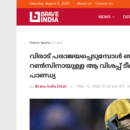
Saturday, August 8, 2026
About Us
Contact Us
NEWS
DE
Home
Sports
Cricket
വിരാട് പരാജയപ്പെടുമ്പോൾ
റൺസിനായുള്ള ആ വിശപ്പ് ടീമ
പാണ്ഡ്യ
by
Brave India Desk
May 12, 2026, 01:26 pm IST
i