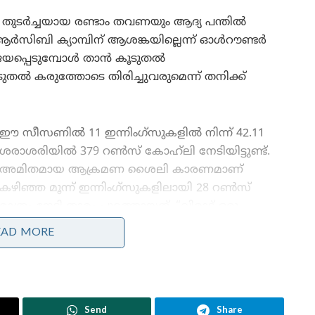
തുടർച്ചയായ രണ്ടാം തവണയും ആദ്യ പന്തിൽ
സിബി ക്യാമ്പിന് ആശങ്കയില്ലെന്ന് ഓൾറൗണ്ടർ
രാജയപ്പെടുമ്പോൾ താൻ കൂടുതൽ
ൽ കരുത്തോടെ തിരിച്ചുവരുമെന്ന് തനിക്ക്
ഈ സീസണിൽ 11 ഇന്നിംഗ്സുകളിൽ നിന്ന് 42.11
ശരാശരിയിൽ 379 റൺസ് കോഹ്‌ലി നേടിയിട്ടുണ്ട്.
അമിതമായ ആക്രമണ ശൈലി കാരണമാണ്
കഴിഞ്ഞ മൂന്ന് ഇന്നിംഗ്സുകളിലായി 28 റൺസ്
മാത്രം നേടി താരം പുറത്തായത്. “വിരാട് ഒരു
വ്യത്യസ്തനായ കളിക്കാരനാണ്, അദ്ദേഹത്തിന്
EAD MORE
റൺസിനോടുള്ള വിശപ്പ് വലുതാണ്. വരും
മത്സരങ്ങളിൽ വിരാട് കോഹ്‌ലി ‘വിരാട് കോഹ്‌ലി
കാര്യങ്ങൾ’ തന്നെ ചെയ്യുമെന്ന് എനിക്ക് ഉറപ്പാണ്” –
ക്രുണാൽ വ്യക്തമാക്കി.
Send
Share