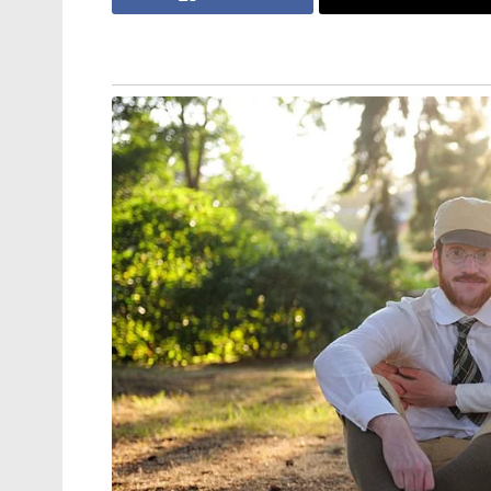
167 റൺസ് വിജയലക്ഷ്യം പിന്തുടർന്ന ആർസി
നേടിയത്. ഇതിൽ നാല് ഫോറുകളും അഞ്ച് സ
ഡൽഹി ക്യാപിറ്റൽസിനെതിരെ നേടിയ ഇന്നിം
സമ്മർദ്ദഘട്ടത്തിൽ ടീമിനെ വിജയത്തിലെത്
പറഞ്ഞു.
ജേക്കബ് ബെഥേൽ (26), ജിതേഷ് ശർമ്മ (18) 
പോരാട്ടമാണ് ആർസിബിയെ വിജയത്തിന് അ
ജയങ്ങളുമായി ആർസിബി പോയിന്റ് പട്ടികയിൽ
വഴങ്ങിയ മുംബൈ ഇന്ത്യൻസും ലക്നൗ സൂപ്പ
Tags:
virat kohli
RCB
ipl 2026