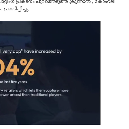
്റിംഗ് പ്രകടനം പുറത്തെടുത്ത ക്രുണാൽ , കോഹ്‌ലി
രകടിപ്പിച്ചു.