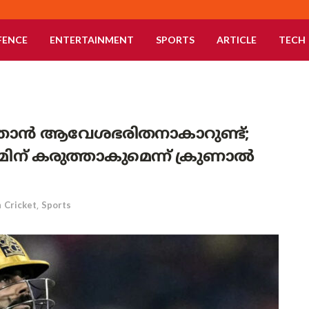
FENCE
ENTERTAINMENT
SPORTS
ARTICLE
TECH
 ഞാൻ ആവേശഭരിതനാകാറുണ്ട്;
ിന് കരുത്താകുമെന്ന് ക്രുണാൽ
n
Cricket
,
Sports