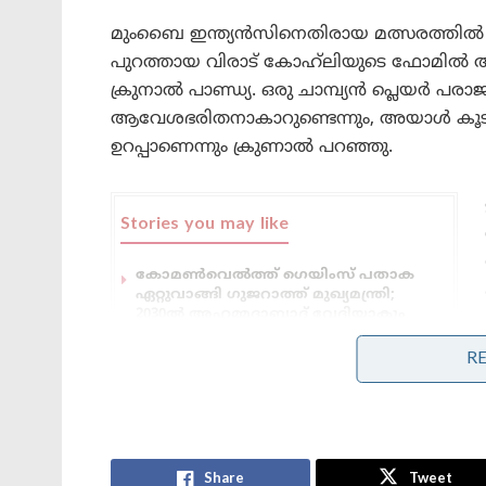
മുംബൈ ഇന്ത്യൻസിനെതിരായ മത്സരത്തിൽ 
പുറത്തായ വിരാട് കോഹ്‌ലിയുടെ ഫോമിൽ ആർ
ക്രുനാൽ പാണ്ഡ്യ. ഒരു ചാമ്പ്യൻ പ്ലെയർ പ
ആവേശഭരിതനാകാറുണ്ടെന്നും, അയാൾ കൂടുത
ഉറപ്പാണെന്നും ക്രുണാൽ പറഞ്ഞു.
Stories you may like
കോമൺവെൽത്ത് ഗെയിംസ് പതാക
ഏറ്റുവാങ്ങി ഗുജറാത്ത് മുഖ്യമന്ത്രി;
2030ൽ അഹമ്മദാബാദ് വേദിയാകും
ഗ്ലാസ്‌ഗോയിൽ ഇന്ത്യൻ ബോക്സിങ്
R
കരുത്ത്: പ്രിയക്കും സാക്ഷിക്കും
അരുന്ധതിക്കും സ്വർണം; ലവ്‌ലിനയ്ക്ക്
വെള്ളി
Share
Tweet