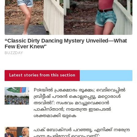
Latest stories
from this section
Pokയിൽ പ്രക്ഷോഭം രൂക്ഷം; വെടിവെപ്പിൽ
ബ്രിട്ടീഷ് പൗരൻ കൊല്ലപ്പെട്ടു, മറ്റൊരാൾ
തടവിൽ!’: സംഭവം മറച്ചുവെക്കാൻ
പാകിസ്താൻ; നയതന്ത്ര ഇടപെടൽ
ശക്തമാക്കി യുകെ
പാക് ബോക്സർ പറഞ്ഞു, എനിക്ക് നരേന്ദ്ര
എന്ന പേരിനോട് വെറുപ്പാണ്!’;