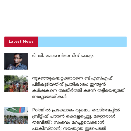
Latest News
ടി. ജി. മോഹൻദാസിന് ജാമ്യം
നുഴഞ്ഞുകയറ്റക്കാരനെ ബിഎസ്എഫ്
പിടികൂടിയതിന് പ്രതികാരം; ഇന്ത്യൻ
കർഷകനെ അതിർത്തി കടന്ന് തട്ടിയെടുത്ത്
ബംഗ്ലാദേശികൾ
Pokയിൽ പ്രക്ഷോഭം രൂക്ഷം; വെടിവെപ്പിൽ
ബ്രിട്ടീഷ് പൗരൻ കൊല്ലപ്പെട്ടു, മറ്റൊരാൾ
തടവിൽ!’: സംഭവം മറച്ചുവെക്കാൻ
പാകിസ്താൻ; നയതന്ത്ര ഇടപെടൽ