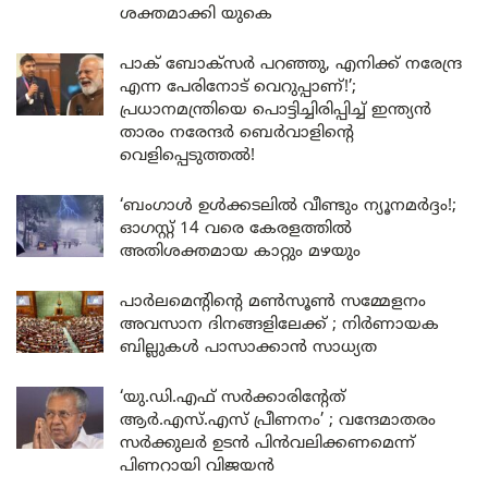
ശക്തമാക്കി യുകെ
പാക് ബോക്സർ പറഞ്ഞു, എനിക്ക് നരേന്ദ്ര
എന്ന പേരിനോട് വെറുപ്പാണ്!’;
പ്രധാനമന്ത്രിയെ പൊട്ടിച്ചിരിപ്പിച്ച് ഇന്ത്യൻ
താരം നരേന്ദർ ബെർവാളിന്റെ
വെളിപ്പെടുത്തൽ!
‘ബംഗാൾ ഉൾക്കടലിൽ വീണ്ടും ന്യൂനമർദ്ദം!;
ഓഗസ്റ്റ് 14 വരെ കേരളത്തിൽ
അതിശക്തമായ കാറ്റും മഴയും
പാർലമെന്റിന്റെ മൺസൂൺ സമ്മേളനം
അവസാന ദിനങ്ങളിലേക്ക് ; നിർണായക
ബില്ലുകൾ പാസാക്കാൻ സാധ്യത
‘യു.ഡി.എഫ് സർക്കാരിന്റേത്
ആർ.എസ്.എസ് പ്രീണനം’ ; വന്ദേമാതരം
സർക്കുലർ ഉടൻ പിൻവലിക്കണമെന്ന്
പിണറായി വിജയൻ