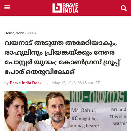
Home
News
Kerala
വയനാട് അടുത്ത അമേഠിയാകും,
രാഹുലിനും പ്രിയങ്കയ്ക്കും നേരെ
പോസ്റ്റർ യുദ്ധം; കോൺഗ്രസ് ഗ്രൂപ്പ്
പോര് തെരുവിലേക്ക്
by
Brave India Desk
May 13, 2026, 08:15 am IST