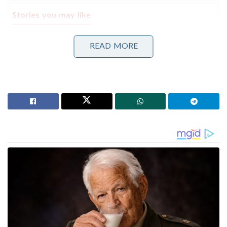
Stories you may like
ടി. ജി. മോഹൻദാസിന് ജാമ്യം
READ MORE
നുഴഞ്ഞുകയറ്റക്കാരനെ ബിഎസ്എഫ് പിടികൂടിയതിന്
പ്രതികാരം; ഇന്ത്യൻ കർഷകനെ അതിർത്തി കടന്ന്
തട്ടിയെടുത്ത് ബംഗ്ലാദേശികൾ
കെ.സി. വേണുഗോപാൽ രാഹുൽ ഗാന്ധിയുടെ
വെറുമൊരു ‘പെട്ടിയെടുപ്പുകാരൻ’ മാത്രമാണെന്നും
ഇത്തരം വിഡ്ഢിത്തങ്ങൾക്ക് കേരളം മാപ്പ്
നൽകില്ലെന്നും പോസ്റ്ററിലുണ്ട്. ഇനി വയനാട്ടിൽ നിന്ന്
ജയിക്കാമെന്ന് രാഹുലും പ്രിയങ്കയും
മോഹിക്കേണ്ടെന്നും പോസ്റ്ററുകൾ വ്യക്തമാക്കുന്നു.
അതേസമയം, മുഖ്യമന്ത്രിയെ നിശ്ചയിക്കുന്നതിൽ
തനിക്ക് മുൻവിധികളില്ലെന്ന് രാഹുൽ ഗാന്ധി
വ്യക്തമാക്കി. കേരളത്തിലെ യഥാർത്ഥ സാഹചര്യം