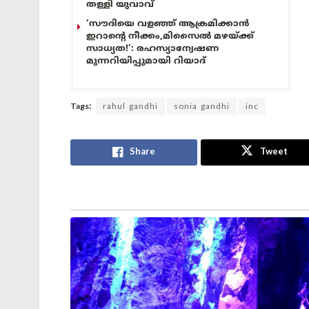
തള്ളി യുവാവ്
‘സൗദിയെ വളഞ്ഞ് ആക്രമിക്കാൻ
ഇറാന്റെ നീക്കം,മിസൈൽ മഴയ്ക്ക്
സാധ്യത!’: രഹസ്യാന്വേഷണ
മുന്നറിയിപ്പുമായി റിയാദ്
Tags:
rahul gandhi
sonia gandhi
inc
Share
Tweet