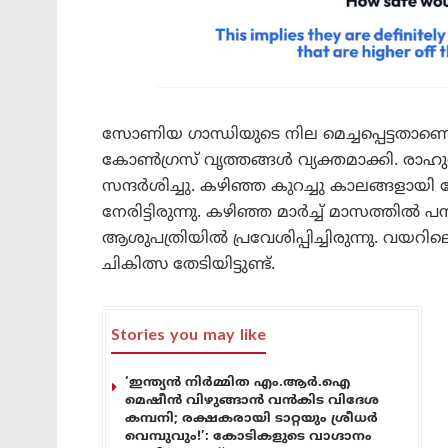
സോണിയ ഗാന്ധിയുടെ നില മെച്ചപ്പെട്ടതാണെ
കോൺഗ്രസ് വൃത്തങ്ങൾ വ്യക്തമാക്കി. രാ
സന്ദർശിച്ചു. കഴിഞ്ഞ കുറച്ചു കാലങ്ങളാ
നേരിട്ടിരുന്നു. കഴിഞ്ഞ മാർച്ച് മാസത്ത
ആശുപത്രിയിൽ പ്രവേശിപ്പിച്ചിരുന്നു. വയ
ചികിത്സ തേടിയിട്ടുണ്ട്.
Stories you may like
‘ഇന്ത്യൻ നിർമ്മിത എം.ആർ.ഐ
മെഷീൻ വിഴുങ്ങാൻ വൻകിട വിദേശ
കമ്പനി; രക്ഷകരായി ടാറ്റയും ശ്രീധർ
വെമ്പുവും!’: കോടികളുടെ വാഗ്ദാനം