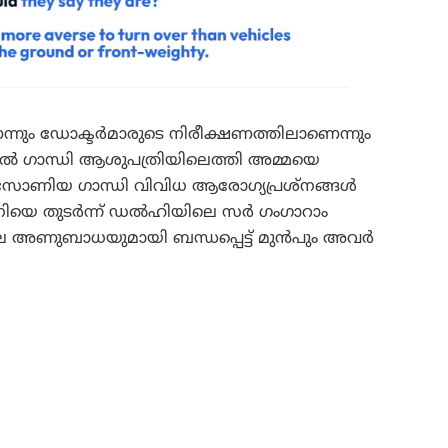
ന്നും ഡോക്ടർമാരുടെ നിരീക്ഷണത്തിലാണെന്നും
ഹുൽ ഗാന്ധി ആശുപത്രിയിലെത്തി അമ്മയെ
യി സോണിയ ഗാന്ധി വിവിധ ആരോഗ്യപ്രശ്നങ്ങൾ
ിൽ പനിയെ തുടർന്ന് ഡൽഹിയിലെ സർ ഗംഗാറാം
റിലെ അണുബാധയുമായി ബന്ധപ്പെട്ട് മുൻപും അവർ