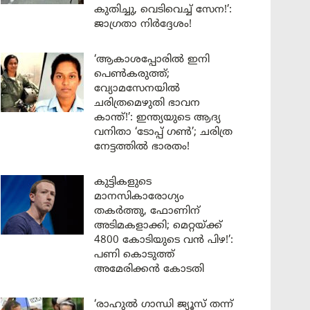
കുതിച്ചു, വെടിവെച്ച് സേന!’:
ജാഗ്രതാ നിർദ്ദേശം!
‘ആകാശപ്പോരിൽ ഇനി
പെൺകരുത്ത്;
വ്യോമസേനയിൽ
ചരിത്രമെഴുതി ഭാവന
കാന്ത്!’: ഇന്ത്യയുടെ ആദ്യ
വനിതാ ‘ടോപ്പ് ഗൺ’; ചരിത്ര
നേട്ടത്തിൽ ഭാരതം!
കുട്ടികളുടെ
മാനസികാരോഗ്യം
തകർത്തു, ഫോണിന്
അടിമകളാക്കി; മെറ്റയ്ക്ക്
4800 കോടിയുടെ വൻ പിഴ!’:
പണി കൊടുത്ത്
അമേരിക്കൻ കോടതി
‘രാഹുൽ ഗാന്ധി ജ്യൂസ് തന്ന്