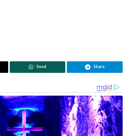
Send
Share