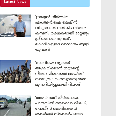
Latest News
‘ഇന്ത്യൻ നിർമ്മിത
എം.ആർ.ഐ മെഷീൻ
വിഴുങ്ങാൻ വൻകിട വിദേശ
കമ്പനി; രക്ഷകരായി ടാറ്റയും
ശ്രീധർ വെമ്പുവും!’:
കോടികളുടെ വാഗ്ദാനം തള്ളി
യുവാവ്
‘സൗദിയെ വളഞ്ഞ്
ആക്രമിക്കാൻ ഇറാന്റെ
നീക്കം,മിസൈൽ മഴയ്ക്ക്
സാധ്യത!’: രഹസ്യാന്വേഷണ
മുന്നറിയിപ്പുമായി റിയാദ്
‘അമർനാഥ് തീർത്ഥാടന
പാതയിൽ സുരക്ഷാ വീഴ്ച?;
പോലീസ് ബാരിക്കേഡ്
തകർത്ത് സ്കോർപിയോ