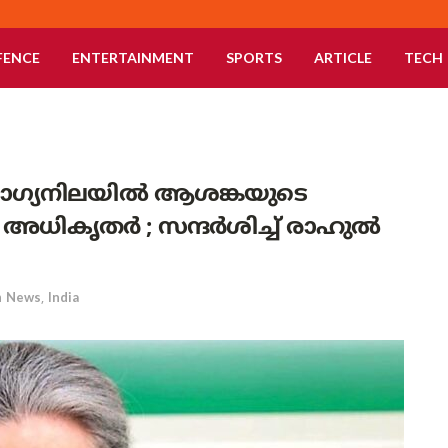
FENCE
ENTERTAINMENT
SPORTS
ARTICLE
TECH
ഗ്യനിലയിൽ ആശങ്കയുടെ
ി അധികൃതർ ; സന്ദർശിച്ച് രാഹുൽ
n
News
,
India