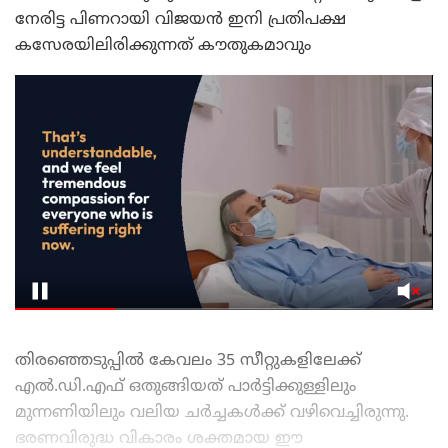
നേരിട്ട പിണറായി വിജയൻ ഇനി പ്രതിപക്ഷ
കസേരയിലിരിക്കുന്നത് കൗതുകമാവും
തിരഞ്ഞെടുപ്പിൽ കേവലം 35 സീറ്റുകളിലേക്ക്
എൽ.ഡി.എഫ് ഒതുങ്ങിയത് പാർട്ടിക്കുള്ളിലും
മുന്നണിയിലും വലിയ ചർച്ചകൾക്ക് വഴിവെച്ചിരുന്നു.
ഭരണവിരുദ്ധ വികാരം ശക്തമായ ഈ