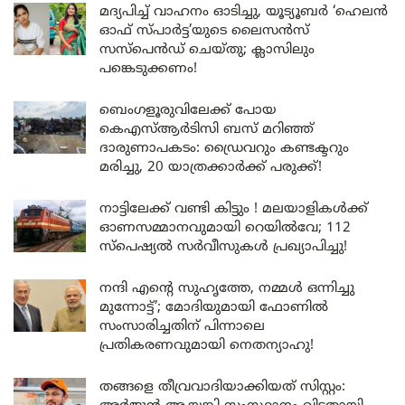
മദ്യപിച്ച് വാഹനം ഓടിച്ചു, യൂട്യൂബർ ‘ഹെലൻ
ഓഫ് സ്പാർട്ട’യുടെ ലൈസൻസ്
സസ്പെൻഡ് ചെയ്തു; ക്ലാസിലും
പങ്കെടുക്കണം!
ബെംഗളൂരുവിലേക്ക് പോയ
കെഎസ്ആർടിസി ബസ് മറിഞ്ഞ്
ദാരുണാപകടം: ഡ്രൈവറും കണ്ടക്ടറും
മരിച്ചു, 20 യാത്രക്കാർക്ക് പരുക്ക്!
നാട്ടിലേക്ക് വണ്ടി കിട്ടും ! മലയാളികൾക്ക്
ഓണസമ്മാനവുമായി റെയിൽവേ; 112
സ്പെഷ്യൽ സർവീസുകൾ പ്രഖ്യാപിച്ചു!
നന്ദി എൻ്റെ സുഹൃത്തേ, നമ്മൾ ഒന്നിച്ചു
മുന്നോട്ട്’; മോദിയുമായി ഫോണിൽ
സംസാരിച്ചതിന് പിന്നാലെ
പ്രതികരണവുമായി നെതന്യാഹു!
തങ്ങളെ തീവ്രവാദിയാക്കിയത് സിസ്റ്റം: