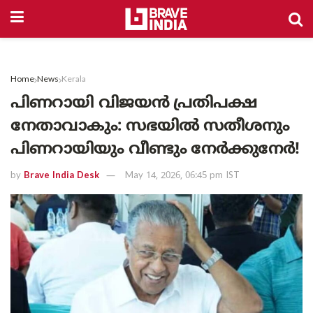
Home
News
Kerala
പിണറായി വിജയൻ പ്രതിപക്ഷ
നേതാവാകും: സഭയിൽ സതീശനും
പിണറായിയും വീണ്ടും നേർക്കുനേർ!
by
Brave India Desk
May 14, 2026, 06:45 pm IST