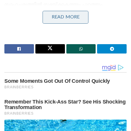
സാഹചര്യത്തിൽ സഭയ്ക്കകത്തും പുറത്തും
സർക്കാരിനെ നേരിടാൻ പിണറായി വിജയന്റെ
READ MORE
പരിചയസമ്പത്തും കരുത്തും
അത്യന്താപേക്ഷിതമാണെന്ന വിലയിരുത്തലിലാണ്
പാർട്ടി ഈ തീരുമാനമെടുത്തത്. രണ്ടാം പിണറായി
സർക്കാരിനെതിരെ സഭയിൽ ആഞ്ഞടിച്ച വി.ഡി
സതീശൻ മുഖ്യമന്ത്രി കസേരയിലേക്ക് എത്തുമ്പോൾ,
അതേ നാണയത്തിൽ തിരിച്ചടിക്കാനാണ് പിണറായി
പ്രതിപക്ഷ നിരയുടെ മുൻനിരയിൽ എത്തുന്നത്.
Stories you may like
‘എങ്ങനെ സംഭവിച്ചുവെന്ന് അറിയില്ല, ക്ഷമ
ചോദിക്കുന്നു; മോഹൻലാലിന് ഓസ്ട്രേലിയൻ വിസ
നിഷേധിച്ചതായി റിപ്പോർട്ട് ,മാപ്പ് പറഞ്ഞ് താരം
മദ്യപിച്ച് വാഹനം ഓടിച്ചു, യൂട്യൂബർ ‘ഹെലൻ ഓഫ്
സ്പാർട്ട’യുടെ ലൈസൻസ് സസ്പെൻഡ് ചെയ്തു;
ക്ലാസിലും പങ്കെടുക്കണം!