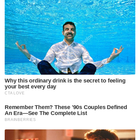
പാർട്ടിക്കേറ്റ കനത്ത തിരിച്ചടിക്ക് പിന്നാലെ നേതൃമാറ്റം
വേണമെന്ന ആവശ്യങ്ങൾ ചില കോണുകളിൽ നിന്ന്
ഉയർന്നെങ്കിലും, പിണറായി വിജയന്റെ
പകരക്കാരനായി മറ്റൊരാളെ കാണാൻ പാർട്ടി
തയ്യാറായില്ല. പ്രതിപക്ഷ നേതാവായി പിണറായി
എത്തുമ്പോൾ കേരള രാഷ്ട്രീയത്തിലെ ഏറ്റവും വലിയ
പോരാട്ടങ്ങൾക്കാകും വരും ദിവസങ്ങളിൽ നിയമസഭ
സാക്ഷ്യം വഹിക്കുക.
Tags:
pinarai vijayan