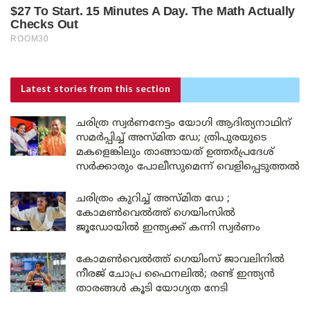
Latest stories
from this section
ചരിത്ര സ്വർണനേട്ടം യോഗി ആദിത്യനാഥിന്
സമർപ്പിച്ച് അസ്മിത ഡേ; ത്രിപുരയുടെ
മകളെങ്കിലും താങ്ങായത് ഉത്തർപ്രദേശ്
സർക്കാരും പോലീസുമെന്ന് വെളിപ്പെടുത്തൽ
ചരിത്രം കുറിച്ച് അസ്മിത ഡേ ;
കോമൺവെൽത്ത് ഗെയിംസിൽ
ജൂഡോയിൽ ഇന്ത്യക്ക് കന്നി സ്വർണം
കോമൺവെൽത്ത് ഗെയിംസ് ജാവലിനിൽ
നീരജ് ചോപ്ര ഫൈനലിൽ; രണ്ട് ഇന്ത്യൻ
താരങ്ങൾ കൂടി യോഗ്യത നേടി