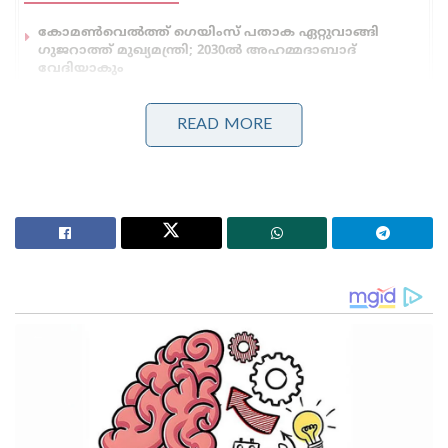
കോമൺവെൽത്ത് ഗെയിംസ് പതാക ഏറ്റുവാങ്ങി
ഗുജറാത്ത് മുഖ്യമന്ത്രി; 2030ൽ അഹമ്മദാബാദ്
വേദിയാകും
ഗ്ലാസ്‌ഗോയിൽ ഇന്ത്യൻ ബോക്സിങ് കരുത്ത്:
പ്രിയക്കും സാക്ഷിക്കും അരുന്ധതിക്കും സ്വർണം;
READ MORE
ലവ്‌ലിനയ്ക്ക് വെള്ളി
ഈ സീസണിൽ ചെന്നൈ നേടിയ വിജയങ്ങളെല്ലാം
പോയിന്റ് പട്ടികയിൽ തങ്ങൾക്ക് താഴെയുള്ള
മുംബൈ, ഡൽഹി, കൊൽക്കത്ത, ലക്നൗ എന്നീ
ടീമുകൾക്കെതിരെയാണ്. എന്നാൽ പട്ടികയിൽ
മുന്നിലുള്ള ഗുജറാത്ത് ടൈറ്റൻസ്, സൺറൈസേഴ്സ്
ഹൈദരാബാദ്, ആർസിബി എന്നിവർക്കെതിരെ
ചെന്നൈയ്ക്ക് വിജയിക്കാൻ കഴിഞ്ഞിട്ടില്ല. ഇനിയുള്ള
രണ്ട് മത്സരങ്ങൾ തങ്ങൾക്ക് മുകളിലുള്ള
ഹൈദരാബാദിനോടും ഗുജറാത്തിനോടുമാണ് എന്നത്
ചെന്നൈയുടെ ആശങ്ക വർദ്ധിപ്പിക്കുന്നു.