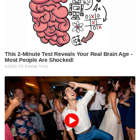
മെയ് 18-ന് ചെന്നൈയിൽ നടക്കുന്ന
ഹൈദരാബാദിനെതിരായ മത്സരം ഒരു വെർച്വൽ
‘നോക്കൗട്ട്’ ആണെന്ന് ചോപ്ര വിശേഷിപ്പിച്ചു. ഇതിൽ
പരാജയപ്പെട്ടാൽ ചെന്നൈയ്ക്ക് പരമാവധി 14
പോയിന്റ് മാത്രമേ നേടാനാകൂ. പ്ലേ ഓഫിൽ കടക്കാൻ
അത് മതിയാകില്ല. ഹൈദരാബാദ് ജയിച്ചാൽ അവർ
16 പോയിന്റോടെ പ്ലേ ഓഫിന് തൊട്ടരികിലെത്തും.
രണ്ട് മത്സരങ്ങളും ജയിച്ച് ചെന്നൈ 16 പോയിന്റിൽ
എത്തിയാൽ പോലും പ്ലേ ഓഫ് ഉറപ്പില്ല. രാജസ്ഥാൻ
റോയൽസ്, പഞ്ചാബ് കിംഗ്‌സ് എന്നീ ടീമുകളുടെ
പ്രകടനവും നെറ്റ് റൺറേറ്റും ചെന്നൈയ്ക്ക്
ഭീഷണിയായേക്കാം. ജാമി ഓവർട്ടന്റെ പരിക്കും മറ്റ്
പ്രധാന താരങ്ങളുടെ അസാന്നിധ്യവും ചെന്നൈയെ
കൂടുതൽ തളർത്തുന്നുണ്ടെന്നും ചോപ്ര കൂട്ടിചേർത്തു.
Tags:
CSK
ipl 2026