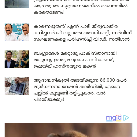
ജാഗ്രത; മഴ കുറയണമെങ്കിൽ ചൈനയിൽ
കരതൊടണം!
കാരണഭൂതൻ’ എന്ന് പാടി തിരുവാതിര
കളിച്ചവർക്ക് വല്ലാത്ത തൊലിക്കട്ടി; സർവീസ്
സംഘടനകളെ പരിഹസിച്ച് വി.ഡി. സതീശൻ
ബംഗ്ലാദേശ് മറ്റൊരു പാകിസ്താനായി
മാറുന്നു, ഇന്ത്യ ജാഗ്രത പാലിക്കണം’;
ഷെയ്ഖ് ഹസീനയുടെ മകൻ
ആദായനികുതി അടയ്ക്കുന്ന 86,000 പേർ
മുൻഗണനാ റേഷൻ കാർഡിൽ; എഐ
പൂട്ടിൽ കുടുങ്ങി തട്ടിപ്പുകാർ, വൻ
പിഴയീടാക്കും!