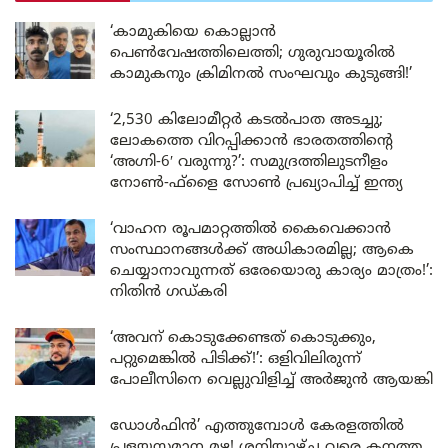
‘കാമുകിയെ കൊല്ലാൻ
പെൺവേഷത്തിലെത്തി; ഗുരുവായൂരിൽ
കാമുകനും ക്രിമിനൽ സംഘവും കുടുങ്ങി!’
‘2,530 കിലോമീറ്റർ കടൽപാത അടച്ചു;
ലോകത്തെ വിറപ്പിക്കാൻ ഭാരതത്തിന്റെ
‘അഗ്നി-6′ വരുന്നു?’: സമുദ്രത്തിലുടനീളം
നോൺ-ഫ്ളൈ സോൺ പ്രഖ്യാപിച്ച് ഇന്ത്യ
‘വാഹന രൂപമാറ്റത്തിൽ കൈവെക്കാൻ
സംസ്ഥാനങ്ങൾക്ക് അധികാരമില്ല; ആകെ
ചെയ്യാനാവുന്നത് ഒരേയൊരു കാര്യം മാത്രം!’:
നിതിൻ ഗഡ്കരി
‘അവന് കൊടുക്കേണ്ടത് കൊടുക്കും,
പറ്റുമെങ്കിൽ പിടിക്ക്!’: ഒളിവിലിരുന്ന്
പോലീസിനെ വെല്ലുവിളിച്ച് അർജുൻ ആയങ്കി
ഡോൾഫിൻ’ എത്തുമ്പോൾ കേരളത്തിൽ
പ്രളയസമാന മഴ! ശനിയാഴ്ച വരെ കനത്ത