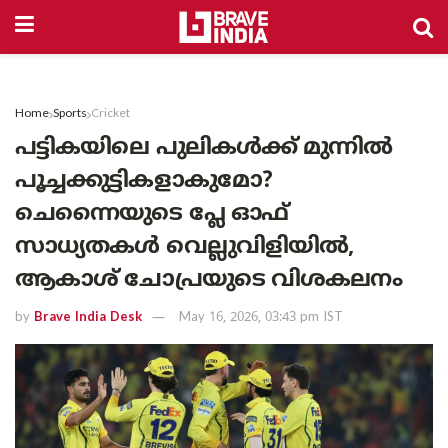
Home
Sports
Cricket
പട്ടികയിലെ പുലികൾക്ക് മുന്നിൽ
പൂച്ചക്കുട്ടികളാകുമോ?
ചെന്നൈയുടെ പ്ലേ ഓഫ്
സാധ്യതകൾ വെല്ലുവിളിയിൽ,
ആകാശ് ചോപ്രയുടെ വിശകലനം
by
Brave India Desk
May 16, 2026, 03:43 pm IST