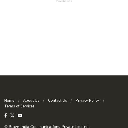
Home
About Us
Contact Us
Privacy Policy
Terms of Services
©
Brave India Communications Private Limited
.