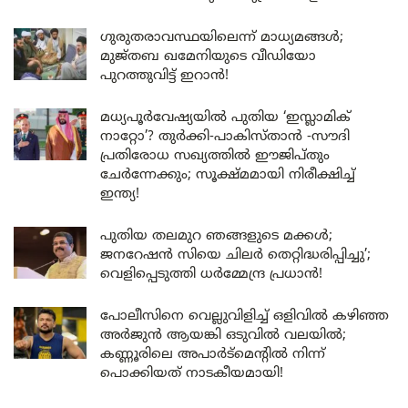
ഗുരുതരാവസ്ഥയിലെന്ന് മാധ്യമങ്ങൾ;
മുജ്തബ ഖമേനിയുടെ വീഡിയോ
പുറത്തുവിട്ട് ഇറാൻ!
മധ്യപൂർവേഷ്യയിൽ പുതിയ ‘ഇസ്ലാമിക്
നാറ്റോ’? തുർക്കി-പാകിസ്താൻ -സൗദി
പ്രതിരോധ സഖ്യത്തിൽ ഈജിപ്തും
ചേർന്നേക്കും; സൂക്ഷ്മമായി നിരീക്ഷിച്ച്
ഇന്ത്യ!
പുതിയ തലമുറ ഞങ്ങളുടെ മക്കൾ;
ജനറേഷൻ സിയെ ചിലർ തെറ്റിദ്ധരിപ്പിച്ചു’;
വെളിപ്പെടുത്തി ധർമ്മേന്ദ്ര പ്രധാൻ!
പോലീസിനെ വെല്ലുവിളിച്ച് ഒളിവിൽ കഴിഞ്ഞ
അർജുൻ ആയങ്കി ഒടുവിൽ വലയിൽ;
കണ്ണൂരിലെ അപാർട്മെന്റിൽ നിന്ന്
പൊക്കിയത് നാടകീയമായി!