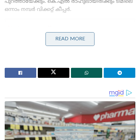
പുറത്തായേക്കും. കെ.എൽ രാഹുലായിരിക്കും ടീമിലെ
ഒന്നാം നമ്പർ വിക്കറ്റ് കീപ്പർ.
Stories you may like
READ MORE
കോമൺവെൽത്ത് ഗെയിംസ് പതാക ഏറ്റുവാങ്ങി
ഗുജറാത്ത് മുഖ്യമന്ത്രി; 2030ൽ അഹമ്മദാബാദ്
വേദിയാകും
ഗ്ലാസ്‌ഗോയിൽ ഇന്ത്യൻ ബോക്സിങ് കരുത്ത്:
പ്രിയക്കും സാക്ഷിക്കും അരുന്ധതിക്കും സ്വർണം;
ലവ്‌ലിനയ്ക്ക് വെള്ളി
ടി20 ലോകകപ്പ് വിജയത്തിൽ നിർണ്ണായക പങ്ക്
വഹിച്ചിട്ടും ഏകദിന പരമ്പരയിൽ സഞ്ജു സാംസണെ
പുറത്തിരുത്തിയേക്കുമെന്നാണ് സൂചന. ഇഷാൻ
കിഷന്റെ വരവോടെ സഞ്ജുവിന് വീണ്ടും സൈഡ്
ബെഞ്ചിൽ ഇരിക്കേണ്ടി വരും. പ്രമുഖ പേസർ
ജസ്പ്രീത് ബുംറയ്ക്ക് പരമ്പരയിൽ വിശ്രമം