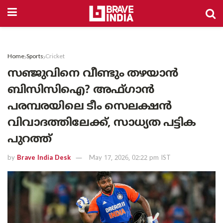
Home
Sports
Cricket
സഞ്ജുവിനെ വീണ്ടും തഴയാൻ
ബിസിസിഐ? അഫ്ഗാൻ
പരമ്പരയിലെ ടീം സെലക്ഷൻ
വിവാദത്തിലേക്ക്, സാധ്യത പട്ടിക
പുറത്ത്
by
Brave India Desk
May 17, 2026, 02:22 pm IST