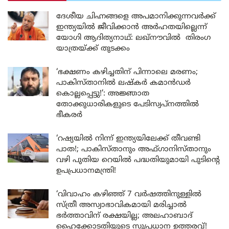
ദേശീയ ചിഹ്നങ്ങളെ അപമാനിക്കുന്നവർക്ക്
ഇന്ത്യയിൽ ജീവിക്കാൻ അർഹതയില്ലെന്ന്
യോഗി ആദിത്യനാഥ്: ലഖ്‌നൗവിൽ തിരംഗ
യാത്രയ്ക്ക് തുടക്കം
‘ഭക്ഷണം കഴിച്ചതിന് പിന്നാലെ മരണം;
പാകിസ്താനിൽ ലഷ്കർ കമാൻഡർ
കൊല്ലപ്പെട്ടു!’: അജ്ഞാത
തോക്കുധാരികളുടെ പേടിസ്വപ്നത്തിൽ
ഭീകരർ
‘റഷ്യയിൽ നിന്ന് ഇന്ത്യയിലേക്ക് തീവണ്ടി
പാത!; പാകിസ്താനും അഫ്ഗാനിസ്താനും
വഴി പുതിയ റെയിൽ പദ്ധതിയുമായി പുടിന്റെ
ഉപപ്രധാനമന്ത്രി!
‘വിവാഹം കഴിഞ്ഞ് 7 വർഷത്തിനുള്ളിൽ
സ്ത്രീ അസ്വാഭാവികമായി മരിച്ചാൽ
ഭർത്താവിന് രക്ഷയില്ല; അലഹാബാദ്
ഹൈക്കോടതിയുടെ സുപ്രധാന ഉത്തരവ്!