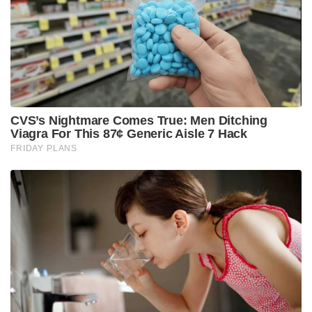
അനുവദിച്ചേക്കും.
മെയ് 19-ന് ബിസിസിഐ ഔദ്യോഗികമായി ടീമിനെ
പ്രഖ്യാപിക്കും. വരാനിരിക്കുന്ന ലോക ടെസ്റ്റ്
ചാമ്പ്യൻഷിപ്പ് ഫൈനലും 2027-ലെ ഏകദിന
ലോകകപ്പും ലക്ഷ്യമിട്ടുള്ള ടീമിനെ കെട്ടിപ്പടുക്കാനാണ്
സെലക്ടർമാരുടെ നീക്കം.
Tags:
sanju samson
ipl 2026