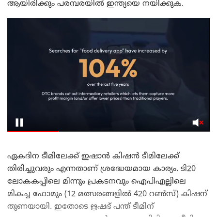
ആയിരിക്കും പരമ്പരയിൽ ഇന്ത്യയെ നയിക്കുക.
ഏകദിന ടീമിലേക്ക് ഇഷാൻ കിഷൻ ടീമിലേക്ക്
തിരിച്ചുവരും എന്നതാണ് ശ്രദ്ധേയമായ കാര്യം. ടി20
ലോകകപ്പിലെ മിന്നും പ്രകടനവും ഐപിഎല്ലിലെ
മികച്ച ഫോമും (12 മത്സരങ്ങളിൽ 420 റൺസ്) കിഷന്
തുണയായി. ഇതോടെ ഋഷഭ് പന്ത് ടീമിന്