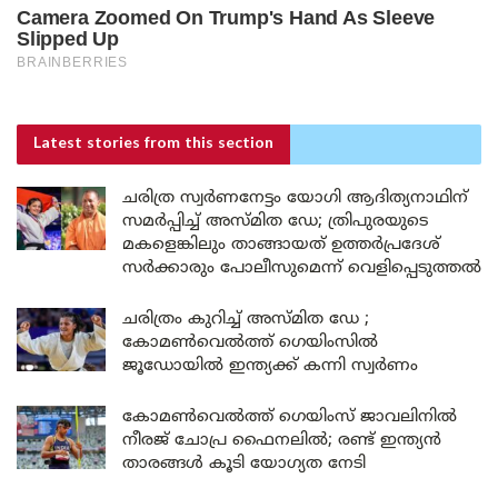
Latest stories
from this section
ചരിത്ര സ്വർണനേട്ടം യോഗി ആദിത്യനാഥിന്
സമർപ്പിച്ച് അസ്മിത ഡേ; ത്രിപുരയുടെ
മകളെങ്കിലും താങ്ങായത് ഉത്തർപ്രദേശ്
സർക്കാരും പോലീസുമെന്ന് വെളിപ്പെടുത്തൽ
ചരിത്രം കുറിച്ച് അസ്മിത ഡേ ;
കോമൺവെൽത്ത് ഗെയിംസിൽ
ജൂഡോയിൽ ഇന്ത്യക്ക് കന്നി സ്വർണം
കോമൺവെൽത്ത് ഗെയിംസ് ജാവലിനിൽ
നീരജ് ചോപ്ര ഫൈനലിൽ; രണ്ട് ഇന്ത്യൻ
താരങ്ങൾ കൂടി യോഗ്യത നേടി