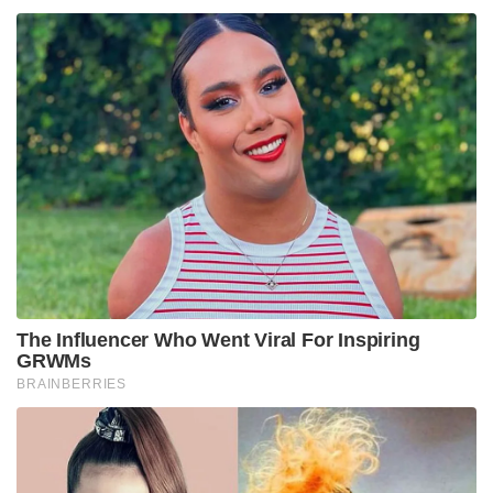
വാഹനാപകടത്തിൽ കൊല്ലപ്പെട്ടു; ജയിലിലുള്ള
സഹോദരനെ കാണാൻ പോകും വഴി ദുരന്തം
‘ആപ്പുകളുടെ തട്ടിപ്പിന് പൂട്ടിട്ട് കേന്ദ്രം!’: സെപ്റ്റോയ്ക്കും
ബുക്ക് മൈ ഷോയ്ക്കും ഇൻഡിഗോയ്ക്കും വൻ പിഴ!
Tags:
Modi Netherlands visit
Narendra Modi
netherlands
India-Netherlands
Dutch PM
Rob Jetten