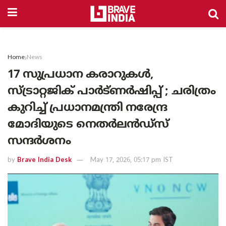
Home
News
17 സുപ്രധാന കരാറുകൾ,
സ്ട്രാറ്റജിക് പാർട്ണർഷിപ്പ് ; ചരിത്രം
കുറിച്ച് പ്രധാനമന്ത്രി നരേന്ദ്ര
മോദിയുടെ നെതർലൻഡ്‌സ്
സന്ദർശനം
by
Brave India Desk
May 17, 2026, 05:17 pm IST