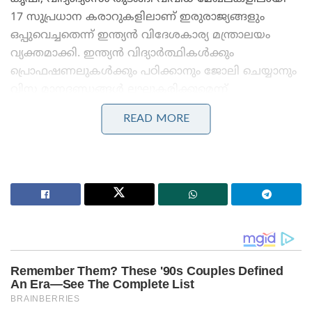
17 സുപ്രധാന കരാറുകളിലാണ് ഇരുരാജ്യങ്ങളും
ഒപ്പുവെച്ചതെന്ന് ഇന്ത്യൻ വിദേശകാര്യ മന്ത്രാലയം
വ്യക്തമാക്കി. ഇന്ത്യൻ വിദ്യാർത്ഥികൾക്കും
പ്രൊഫഷണലുകൾക്കും പഠിക്കാനും ജോലി ചെയ്യാനും
വിസ മാനദണ്ഡങ്ങൾ ലഘൂകരിക്കുമെന്ന്
നെതർലൻഡ്‌സ് അറിയിച്ചു. ഡച്ച് കമ്പനികളുടെ
READ MORE
മേധാവിമാരുമായി നടത്തിയ കൂടിക്കാഴ്ചയിൽ
ഇന്ത്യയിലെ നികുതി പരിഷ്കാരങ്ങളും
നിർമ്മാണച്ചെലവ് കുറഞ്ഞതും ചൂണ്ടിക്കാട്ടി മോദി
അവരെ നിക്ഷേപത്തിനായി ക്ഷണിച്ചു. രണ്ട്
ദിവസത്തെ വിജയകരമായ സന്ദർശനത്തിന് ശേഷം
ഡച്ച് പ്രധാനമന്ത്രി നേരിട്ടെത്തിയാണ് പ്രധാനമന്ത്രി
മോദിയെ വിമാനത്താവളത്തിൽ യാത്രയാക്കിയത്.
Stories you may like
‘ഗുണ്ടാത്തലവൻ അതീഖ് അഹമ്മദിന്റെ ഇളയ മകനും