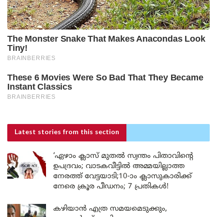
Latest stories
from this section
‘ഏഴാം ക്ലാസ് മുതൽ സ്വന്തം പിതാവിന്റെ
ഉപദ്രവം; വാടകവീട്ടിൽ അമ്മയില്ലാത്ത
നേരത്ത് വേട്ടയാടി;10-ാം ക്ലാസുകാരിക്ക്
നേരെ ക്രൂര പീഡനം; 7 പ്രതികൾ!
കഴിയാൻ എത്ര സമയമെടുക്കും,