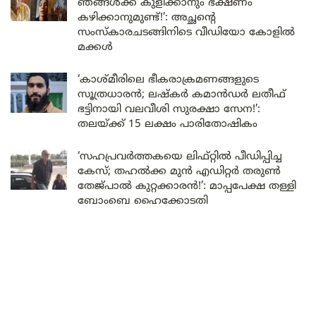
ഞങ്ങൾക്ക് കുളിക്കാനും ഭക്ഷണം
കഴിക്കാനുമുണ്ട്!’: അച്ഛന്റെ
സംസ്കാരചടങ്ങിനിടെ വീഡിയോ കോളിൽ
മക്കൾ
‘കാശ്മീരിലെ ഭീകരാക്രമണങ്ങളുടെ
സൂത്രധാരൻ; ലഷ്കർ കമാൻഡർ ലതീഫ്
ഭട്ടിനായി വലവീശി സുരക്ഷാ സേന!’:
തലയ്ക്ക് 15 ലക്ഷം പാരിതോഷികം
‘സഹപ്രവർത്തകയെ ലിഫ്റ്റിൽ പീഡിപ്പിച്ച
കേസ്; തഹൽക്ക മുൻ എഡിറ്റർ തരുൺ
തേജ്പാൽ കുറ്റക്കാരൻ!’: മാപ്പപേക്ഷ തള്ളി
ബോംബെ ഹൈക്കോടതി