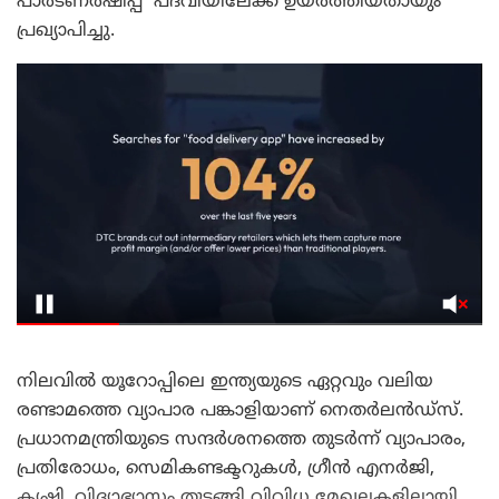
പാർട്ണർഷിപ്പ്’ പദവിയിലേക്ക് ഉയർത്തിയതായും
പ്രഖ്യാപിച്ചു.
നിലവിൽ യൂറോപ്പിലെ ഇന്ത്യയുടെ ഏറ്റവും വലിയ
രണ്ടാമത്തെ വ്യാപാര പങ്കാളിയാണ് നെതർലൻഡ്‌സ്.
പ്രധാനമന്ത്രിയുടെ സന്ദർശനത്തെ തുടർന്ന് വ്യാപാരം,
പ്രതിരോധം, സെമികണ്ടക്ടറുകൾ, ഗ്രീൻ എനർജി,
കൃഷി, വിദ്യാഭ്യാസം തുടങ്ങി വിവിധ മേഖലകളിലായി