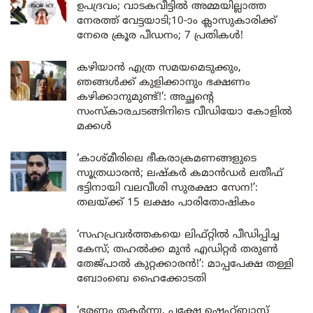
ഉപദ്രവം; വാടകവീട്ടിൽ അമ്മയില്ലാത്ത
നേരത്ത് വേട്ടയാടി;10-ാം ക്ലാസുകാരിക്ക്
നേരെ ക്രൂര പീഡനം; 7 പ്രതികൾ!
കഴിയാൻ എത്ര സമയമെടുക്കും,
ഞങ്ങൾക്ക് കുളിക്കാനും ഭക്ഷണം
കഴിക്കാനുമുണ്ട്!’: അച്ഛന്റെ
സംസ്കാരചടങ്ങിനിടെ വീഡിയോ കോളിൽ
മക്കൾ
‘കാശ്മീരിലെ ഭീകരാക്രമണങ്ങളുടെ
സൂത്രധാരൻ; ലഷ്കർ കമാൻഡർ ലതീഫ്
ഭട്ടിനായി വലവീശി സുരക്ഷാ സേന!’:
തലയ്ക്ക് 15 ലക്ഷം പാരിതോഷികം
‘സഹപ്രവർത്തകയെ ലിഫ്റ്റിൽ പീഡിപ്പിച്ച
കേസ്; തഹൽക്ക മുൻ എഡിറ്റർ തരുൺ
തേജ്പാൽ കുറ്റക്കാരൻ!’: മാപ്പപേക്ഷ തള്ളി
ബോംബെ ഹൈക്കോടതി
‘ഭരണം തകർന്നു, പക്ഷേ ഷെഹ്ബാസ്