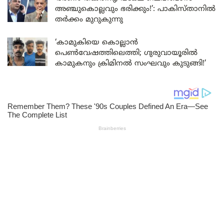
അഞ്ചുകൊല്ലവും ഭരിക്കും!’: പാകിസ്താനിൽ
തർക്കം മുറുകുന്നു
‘കാമുകിയെ കൊല്ലാൻ
പെൺവേഷത്തിലെത്തി; ഗുരുവായൂരിൽ
കാമുകനും ക്രിമിനൽ സംഘവും കുടുങ്ങി!’