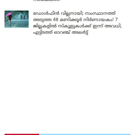
ഡോൾഫിൻ വില്ലനായി; സംസ്ഥാനത്ത്
അടുത്ത 48 മണിക്കൂർ നിർണായകം! 7
ജില്ലകളിൽ സ്കൂളുകൾക്ക് ഇന്ന് അവധി,
എട്ടിടത്ത് ഓറഞ്ച് അലർട്ട്