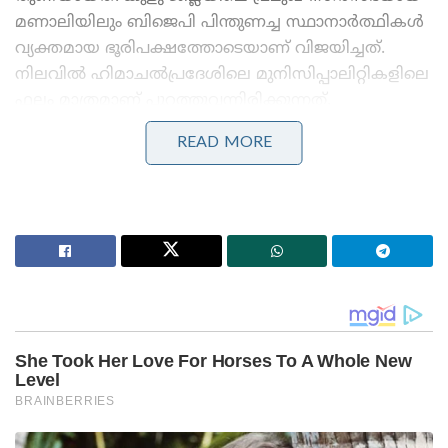
മണാലിയിലും ബിജെപി പിന്തുണച്ച സ്ഥാനാർത്ഥികൾ
വ്യക്തമായ ഭൂരിപക്ഷത്തോടെയാണ് വിജയിച്ചത്.
നിലവിൽ ഹിമാചൽപ്രദേശിലെ മുനിസിപ്പാലിറ്റികളിലെ
ഫലം മാത്രമാണ് പുറത്തുവന്നിരിക്കുന്നത്.
സംസ്ഥാനത്തെ പ്രധാന കോർപ്പറേഷനുകളായ
READ MORE
ധർമ്മശാല, പാലംപൂർ, മണ്ഡി, സോലൻ
എന്നിവിടങ്ങളിലെ വോട്ടെടുപ്പ് പൂർത്തിയായെങ്കിലും
ഇവിടുത്തെ വോട്ടെണ്ണലും അന്തിമ ഫലപ്രഖ്യാപനവും
മെയ് 31-നാണ് നടക്കുക.
Stories you may like
ബെവ്കോയിൽ വടംവലി; തീരുമാനങ്ങളെടുക്കുന്നത്
വകുപ്പ് അറിയാതെ, എംഡി യോഗേഷ് ഗുപ്തയോട്
വിശദീകരണം തേടാൻ മന്ത്രി എം. ലിജു!
3.25 ലക്ഷം കോടിയുടെ മെഗാ കരാർ; 94 റഫാൽ
യുദ്ധവിമാനങ്ങൾ ഇന്ത്യയിൽ നിർമ്മിക്കും,
ഫ്രാൻസിന്റെ വൻ ഓഫർ