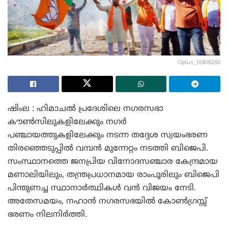
Oplus_16908288
ഷിംല : ഹിമാചൽ പ്രദേശിലെ നഗരസഭാ
കൗൺസിലുകളിലേക്കും നഗർ
പഞ്ചായത്തുകളിലേക്കും നടന്ന തദ്ദേശ സ്വയംഭരണ
തിരഞ്ഞെടുപ്പിൽ വമ്പൻ മുന്നേറ്റം നടത്തി ബിജെപി.
സംസ്ഥാനത്തെ ജനപ്രിയ വിനോദസഞ്ചാര കേന്ദ്രമായ
മണാലിയിലും, തന്ത്രപ്രധാനമായ രാംപൂരിലും ബിജെപി
പിന്തുണച്ച സ്ഥാനാർത്ഥികൾ വൻ വിജയം നേടി.
അതേസമയം, നഹാൻ നഗരസഭയിൽ കോൺഗ്രസ്സ്
ഭരണം നിലനിർത്തി.