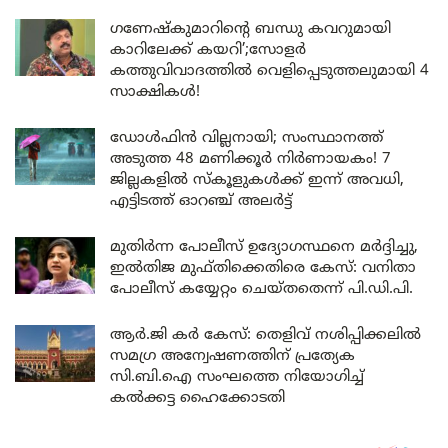
ഗണേഷ്കുമാറിന്റെ ബന്ധു കവറുമായി
കാറിലേക്ക് കയറി’;സോളർ
കത്തുവിവാദത്തിൽ വെളിപ്പെടുത്തലുമായി 4
സാക്ഷികൾ!
ഡോൾഫിൻ വില്ലനായി; സംസ്ഥാനത്ത്
അടുത്ത 48 മണിക്കൂർ നിർണായകം! 7
ജില്ലകളിൽ സ്കൂളുകൾക്ക് ഇന്ന് അവധി,
എട്ടിടത്ത് ഓറഞ്ച് അലർട്ട്
മുതിർന്ന പോലീസ് ഉദ്യോഗസ്ഥനെ മർദ്ദിച്ചു,
ഇൽതിജ മുഫ്തിക്കെതിരെ കേസ്: വനിതാ
പോലീസ് കയ്യേറ്റം ചെയ്തതെന്ന് പി.ഡി.പി.
ആർ.ജി കർ കേസ്: തെളിവ് നശിപ്പിക്കലിൽ
സമഗ്ര അന്വേഷണത്തിന് പ്രത്യേക
സി.ബി.ഐ സംഘത്തെ നിയോഗിച്ച്
കൽക്കട്ട ഹൈക്കോടതി