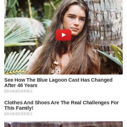
അടുത്ത വർഷം നടക്കാനിരിക്കുന്ന നിയമസഭാ
തിരഞ്ഞെടുപ്പിന്റെ സെമിഫൈനലായി
വിലയിരുത്തപ്പെടുന്ന ഈ വോട്ടെടുപ്പ്, സംസ്ഥാനം
ഭരിക്കുന്ന കോൺഗ്രസിനും പ്രതിപക്ഷത്തുള്ള
ബിജെപിക്കും ഒരേപോലെ നിർണായകമാണ്. 449
വാർഡുകളിലായി ആകെ 1,147 സ്ഥാനാർത്ഥികളാണ്
ഇത്തവണ ജനവിധി തേടിയത്. ഒറ്റഘട്ടമായി നടന്ന
വോട്ടെടുപ്പിൽ വൻ ജനപങ്കാളിത്തമാണ് ദൃശ്യമായത്.
Tags:
BJP
himachal pradesh
civic body polls