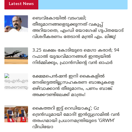
Latest News
ബെവ്കോയിൽ വടംവലി;
തീരുമാനങ്ങളെടുക്കുന്നത് വകുപ്പ്
അറിയാതെ, എംഡി യോഗേഷ് ഗുപ്തയോട്
വിശദീകരണം തേടാൻ മന്ത്രി എം. ലിജു!
3.25 ലക്ഷം കോടിയുടെ മെഗാ കരാർ; 94
റഫാൽ യുദ്ധവിമാനങ്ങൾ ഇന്ത്യയിൽ
നിർമ്മിക്കും, ഫ്രാൻസിന്റെ വൻ ഓഫർ
ക്ഷേമപെൻഷൻ ഇനി കൈകളിൽ
നേരിട്ടെത്തില്ല;സഹകരണ ബാങ്കുകളെ
ഒഴിവാക്കാൻ തീരുമാനം, പണം ബാങ്ക്
അക്കൗണ്ടിലേക്ക് മാത്രം!
കൈത്തറി ഇട്ട് റെഡിയാകൂ’; Gz
ട്രെൻഡുമായി മോദി! ഇൻസ്റ്റഗ്രാമിൽ വൻ
തരംഗമായി പ്രധാനമന്ത്രിയുടെ ‘GRWM’
വീഡിയോ