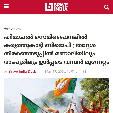
Home
News
ഹിമാചൽ സെമിഫൈനലിൽ
കരുത്തുകാട്ടി ബിജെപി ; തദ്ദേശ
തിരഞ്ഞെടുപ്പിൽ മണാലിയിലും
രാംപൂരിലും ഉൾപ്പടെ വമ്പൻ മുന്നേറ്റം
by
Brave India Desk
May 17, 2026, 10:01 pm IST