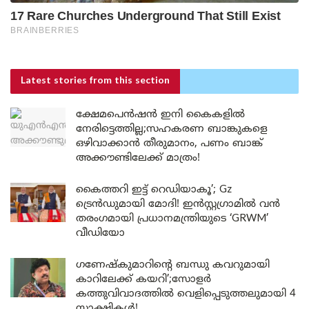
Latest stories
from this section
ക്ഷേമപെൻഷൻ ഇനി കൈകളിൽ
നേരിട്ടെത്തില്ല;സഹകരണ ബാങ്കുകളെ
ഒഴിവാക്കാൻ തീരുമാനം, പണം ബാങ്ക്
അക്കൗണ്ടിലേക്ക് മാത്രം!
കൈത്തറി ഇട്ട് റെഡിയാകൂ’; Gz
ട്രെൻഡുമായി മോദി! ഇൻസ്റ്റഗ്രാമിൽ വൻ
തരംഗമായി പ്രധാനമന്ത്രിയുടെ ‘GRWM’
വീഡിയോ
ഗണേഷ്കുമാറിന്റെ ബന്ധു കവറുമായി
കാറിലേക്ക് കയറി’;സോളർ
കത്തുവിവാദത്തിൽ വെളിപ്പെടുത്തലുമായി 4
സാക്ഷികൾ!