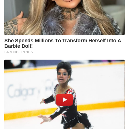
ശ്രീനിവാസൻ എന്നിവരും പ്രധാന വേഷങ്ങളിൽ
എത്തുന്നുണ്ട്. മലയാളം ഉൾപ്പെടെ അഞ്ച്
ഭാഷകളിലായി ചിത്രം ഉടൻ തിയേറ്ററുകളിൽ എത്തും.
Tags:
sanju samson
basil joseph
ipl 2026