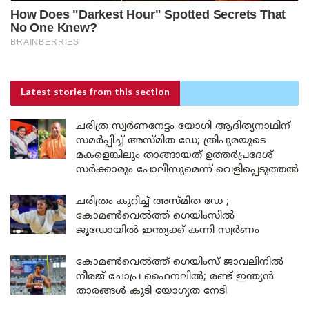
Latest stories
from this section
ചരിത്ര സ്വർണനേട്ടം യോഗി ആദിത്യനാഥിന്
സമർപ്പിച്ച് അസ്മിത ഡേ; ത്രിപുരയുടെ
മകളെങ്കിലും താങ്ങായത് ഉത്തർപ്രദേശ്
സർക്കാരും പോലീസുമെന്ന് വെളിപ്പെടുത്തൽ
ചരിത്രം കുറിച്ച് അസ്മിത ഡേ ;
കോമൺവെൽത്ത് ഗെയിംസിൽ
ജൂഡോയിൽ ഇന്ത്യക്ക് കന്നി സ്വർണം
കോമൺവെൽത്ത് ഗെയിംസ് ജാവലിനിൽ
നീരജ് ചോപ്ര ഫൈനലിൽ; രണ്ട് ഇന്ത്യൻ
താരങ്ങൾ കൂടി യോഗ്യത നേടി