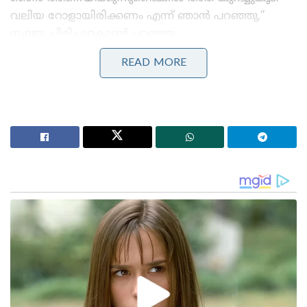
വലിയ റോളായിരിക്കണം എന്ന് ഞാൻ പറഞ്ഞു,”
സഞ്ജു ചിരിച്ചുകൊണ്ട് പറഞ്ഞു.
READ MORE
Stories you may like
കോമൺവെൽത്ത് ഗെയിംസ് പതാക ഏറ്റുവാങ്ങി
ഗുജറാത്ത് മുഖ്യമന്ത്രി; 2030ൽ അഹമ്മദാബാദ്
വേദിയാകും
ഗ്ലാസ്‌ഗോയിൽ ഇന്ത്യൻ ബോക്സിങ് കരുത്ത്:
പ്രിയക്കും സാക്ഷിക്കും അരുന്ധതിക്കും സ്വർണം;
ലവ്‌ലിനയ്ക്ക് വെള്ളി
“ബേസിൽ എന്റെ അടുത്ത സുഹൃത്താണ്. പുറമെ
വളരെ കാഷ്വൽ ആയി തോന്നുമെങ്കിലും ജോലിയുടെ
കാര്യത്തിൽ ബേസിൽ അതീവ ഗൗരവക്കാരനാണ്.
തന്റെ ഷെഡ്യൂളുകൾ കൃത്യമായി പ്ലാൻ ചെയ്യുന്ന
വ്യക്തിയാണ് അദ്ദേഹം. ഞാൻ ഏതെങ്കിലും