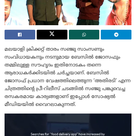
മലയാളി ക്രിക്കറ്റ് താരം സഞ്ജു സാംസണും
സംവിധായകനും നടനുമായ ബേസിൽ ജോസഫും
തമ്മിലുള്ള സൗഹൃദം ഇതിനോടകം തന്നെ
ആരാധകർക്കിടയിൽ ചർച്ചയാണ്. ബേസിൽ
ജോസഫ് പ്രധാന വേഷത്തിലെത്തുന്ന ‘അതിരടി’ എന്ന
ചിത്രത്തിന്റെ പ്രീ-റിലീസ് ചടങ്ങിൽ സഞ്ജു പങ്കുവെച്ച
രസകരമായ കാര്യങ്ങളാണ് ഇപ്പോൾ സോഷ്യൽ
മീഡിയയിൽ വൈറലാകുന്നത്.