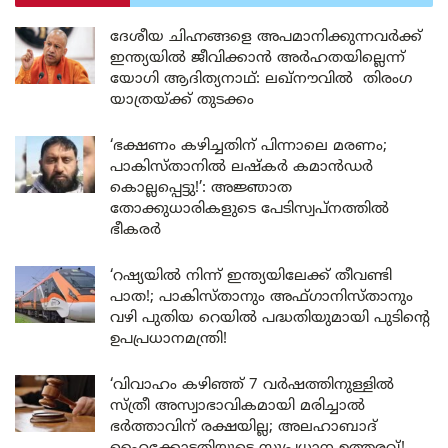
ദേശീയ ചിഹ്നങ്ങളെ അപമാനിക്കുന്നവർക്ക്
ഇന്ത്യയിൽ ജീവിക്കാൻ അർഹതയില്ലെന്ന്
യോഗി ആദിത്യനാഥ്: ലഖ്‌നൗവിൽ തിരംഗ
യാത്രയ്ക്ക് തുടക്കം
‘ഭക്ഷണം കഴിച്ചതിന് പിന്നാലെ മരണം;
പാകിസ്താനിൽ ലഷ്കർ കമാൻഡർ
കൊല്ലപ്പെട്ടു!’: അജ്ഞാത
തോക്കുധാരികളുടെ പേടിസ്വപ്നത്തിൽ
ഭീകരർ
‘റഷ്യയിൽ നിന്ന് ഇന്ത്യയിലേക്ക് തീവണ്ടി
പാത!; പാകിസ്താനും അഫ്ഗാനിസ്താനും
വഴി പുതിയ റെയിൽ പദ്ധതിയുമായി പുടിന്റെ
ഉപപ്രധാനമന്ത്രി!
‘വിവാഹം കഴിഞ്ഞ് 7 വർഷത്തിനുള്ളിൽ
സ്ത്രീ അസ്വാഭാവികമായി മരിച്ചാൽ
ഭർത്താവിന് രക്ഷയില്ല; അലഹാബാദ്