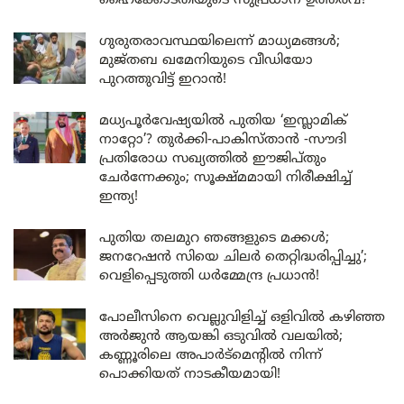
ഹൈക്കോടതിയുടെ സുപ്രധാന ഉത്തരവ്!
ഗുരുതരാവസ്ഥയിലെന്ന് മാധ്യമങ്ങൾ;
മുജ്തബ ഖമേനിയുടെ വീഡിയോ
പുറത്തുവിട്ട് ഇറാൻ!
മധ്യപൂർവേഷ്യയിൽ പുതിയ ‘ഇസ്ലാമിക്
നാറ്റോ’? തുർക്കി-പാകിസ്താൻ -സൗദി
പ്രതിരോധ സഖ്യത്തിൽ ഈജിപ്തും
ചേർന്നേക്കും; സൂക്ഷ്മമായി നിരീക്ഷിച്ച്
ഇന്ത്യ!
പുതിയ തലമുറ ഞങ്ങളുടെ മക്കൾ;
ജനറേഷൻ സിയെ ചിലർ തെറ്റിദ്ധരിപ്പിച്ചു’;
വെളിപ്പെടുത്തി ധർമ്മേന്ദ്ര പ്രധാൻ!
പോലീസിനെ വെല്ലുവിളിച്ച് ഒളിവിൽ കഴിഞ്ഞ
അർജുൻ ആയങ്കി ഒടുവിൽ വലയിൽ;
കണ്ണൂരിലെ അപാർട്മെന്റിൽ നിന്ന്
പൊക്കിയത് നാടകീയമായി!