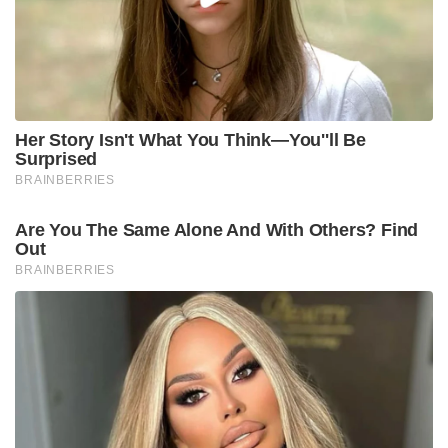
ടൂർണമെന്റ് കഴിഞ്ഞ് വന്ന് ബേസിലിനെ ഡിന്നറിന്
വിളിച്ചാൽ, ഒരു വാരം മുൻപേ പറയണ്ടേ എന്നാണ്
അവൻ ചോദിക്കാറുള്ളത്. അത്രയും തിരക്കുള്ള
നടനായി അവൻ മാറി.”സഞ്ജു പറഞ്ഞു.
ക്രിക്കറ്റും സിനിമയും തങ്ങൾ എങ്ങനെയാണ്
പരസ്പരം ചർച്ച ചെയ്യാറുള്ളതെന്നും സഞ്ജു
വ്യക്തമാക്കി. “ഓരോ കളി കഴിയുമ്പോഴും ബേസിൽ
എന്നെ വിളിക്കും. ആ ഷോട്ട് കളിക്കേണ്ടിയിരുന്നില്ല
അല്ലെങ്കിൽ ഈ ഷോട്ട് കളിക്കാമായിരുന്നു
എന്നൊക്കെ ഉപദേശം തരും. അതുപോലെ ഞാൻ ഈ
സിനിമ കണ്ടിട്ട് ഇതിലെ ഈ സീൻ ശരിയായില്ല എന്ന്
അവനോട് പറയും,” സഞ്ജു പറഞ്ഞു. മിന്നൽ മുരളി
കണ്ടതിന് ശേഷം താൻ ബേസിലിന്റെ വലിയ
ആരാധകനായെന്നും സഞ്ജു കൂട്ടിച്ചേർത്തു.
അരുൺ അനിരുദ്ധൻ സംവിധാനം ചെയ്യുന്ന
‘അതിരടി’യിൽ ടൊവിനോ തോമസ്, വിനീത്