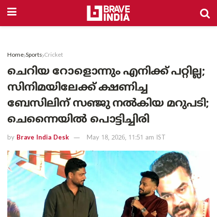
Home
Sports
Cricket
ചെറിയ റോളൊന്നും എനിക്ക് പറ്റില്ല;
സിനിമയിലേക്ക് ക്ഷണിച്ച
ബേസിലിന് സഞ്ജു നൽകിയ മറുപടി;
ചെന്നൈയിൽ പൊട്ടിച്ചിരി
by
Brave India Desk
May 18, 2026, 11:51 am IST