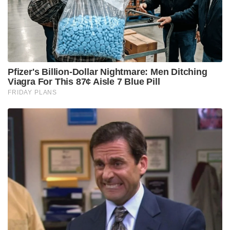
മാനേജ്‌മെന്റ് ഏറെ വിലമതിക്കുന്നു.
രാജസ്ഥാൻ റോയൽസിനെ വർഷങ്ങളോളം നയിച്ച
പരിചയസമ്പത്ത് സഞ്ജുവിനുണ്ട്. ചെന്നൈയുടെ
ഡിഎൻഎയ്ക്ക് അനുയോജ്യമായ രീതിയിൽ കളിയെ
സമീപിക്കുന്ന താരം എന്ന നിലയിൽ സഞ്ജുവിന് വലിയ
മുൻഗണനയാണ് ലഭിക്കുന്നത്. രവി ശാസ്ത്രി
ഉൾപ്പെടെയുള്ള മുൻ പ്രമുഖ താരങ്ങൾ സഞ്ജുവിന്റെ
നേതൃപാടവത്തെ പ്രശംസിച്ചിട്ടുണ്ട്. ചെന്നൈയിലേക്ക്
മാറുമ്പോൾ താൻ ഒരിക്കലും നായകസ്ഥാനം
ആവശ്യപ്പെട്ടിരുന്നില്ലെന്ന് സഞ്ജു തന്നെ
വ്യക്തമാക്കിയിട്ടുണ്ട്.
“മറ്റൊരു ടീമിൽ നിന്ന് ഇങ്ങോട്ടേക്ക് വരുമ്പോൾ നമ്മൾ
ആവശ്യങ്ങൾ മുന്നോട്ട് വെക്കരുത്. നമ്മൾ
നമ്മളായിരിക്കുക, മാക്സിമം പ്രകടനം
പുറത്തെടുക്കുക, അതിലൂടെ വിശ്വാസം നേടിയെടുത്ത്
മുന്നോട്ട് പോകുക,” സഞ്ജു പറഞ്ഞു. ഈ വിനയവും