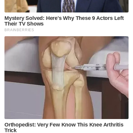
വ്യക്തതയുമാണ് ചെന്നൈയ്ക്ക് സഞ്ജുവിൽ കൂടുതൽ
വിശ്വാസം നൽകുന്നത്.
ഗെയ്‌ക്‌വാദിന് നായകൻ എന്ന നിലയിൽ വളരാൻ
ചെന്നൈ സമയം നൽകും. ഐപിഎൽ 2027 വരെ
നിലവിലെ രീതി തുടരാനാണ് സാധ്യത.
അതിനുശേഷമായിരിക്കും സഞ്ജുവിലേക്ക് പൂർണ്ണമായ
അധികാരം കൈമാറുക. ധോണിയുടെ
സാന്നിധ്യത്തിൽ സഞ്ജുവിനെ ടീം സംസ്കാരവുമായി
കൂടുതൽ പൊരുത്തപ്പെടുത്താനാണ് മാനേജ്‌മെന്റ്
പ്ലാൻ.
Tags:
sanju samson
ipl 2026