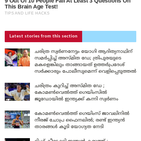
Latest stories
from this section
ചരിത്ര സ്വർണനേട്ടം യോഗി ആദിത്യനാഥിന്
സമർപ്പിച്ച് അസ്മിത ഡേ; ത്രിപുരയുടെ
മകളെങ്കിലും താങ്ങായത് ഉത്തർപ്രദേശ്
സർക്കാരും പോലീസുമെന്ന് വെളിപ്പെടുത്തൽ
ചരിത്രം കുറിച്ച് അസ്മിത ഡേ ;
കോമൺവെൽത്ത് ഗെയിംസിൽ
ജൂഡോയിൽ ഇന്ത്യക്ക് കന്നി സ്വർണം
കോമൺവെൽത്ത് ഗെയിംസ് ജാവലിനിൽ
നീരജ് ചോപ്ര ഫൈനലിൽ; രണ്ട് ഇന്ത്യൻ
താരങ്ങൾ കൂടി യോഗ്യത നേടി