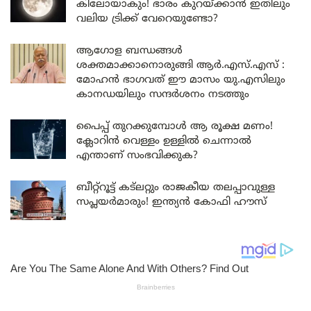
കിലോയാകും! ഭാരം കുറയ്ക്കാൻ ഇതിലും
വലിയ ട്രിക്ക് വേറെയുണ്ടോ?
ആഗോള ബന്ധങ്ങൾ
ശക്തമാക്കാനൊരുങ്ങി ആർ.എസ്.എസ് :
മോഹൻ ഭാഗവത് ഈ മാസം യു.എസിലും
കാനഡയിലും സന്ദർശനം നടത്തും
പൈപ്പ് തുറക്കുമ്പോൾ ആ രൂക്ഷ മണം!
ക്ലോറിൻ വെള്ളം ഉള്ളിൽ ചെന്നാൽ
എന്താണ് സംഭവിക്കുക?
ബീറ്റ്‌റൂട്ട് കട്‌ലറ്റും രാജകീയ തലപ്പാവുള്ള
സപ്ലയർമാരും! ഇന്ത്യൻ കോഫി ഹൗസ്