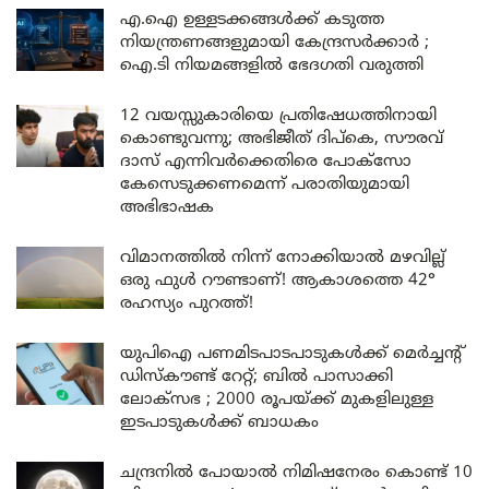
എ.ഐ ഉള്ളടക്കങ്ങൾക്ക് കടുത്ത
നിയന്ത്രണങ്ങളുമായി കേന്ദ്രസർക്കാർ ;
ഐ.ടി നിയമങ്ങളിൽ ഭേദഗതി വരുത്തി
12 വയസ്സുകാരിയെ പ്രതിഷേധത്തിനായി
കൊണ്ടുവന്നു; അഭിജീത് ദിപ്കെ, സൗരവ്
ദാസ് എന്നിവർക്കെതിരെ പോക്സോ
കേസെടുക്കണമെന്ന് പരാതിയുമായി
അഭിഭാഷക
വിമാനത്തിൽ നിന്ന് നോക്കിയാൽ മഴവില്ല്
ഒരു ഫുൾ റൗണ്ടാണ്! ആകാശത്തെ 42°
രഹസ്യം പുറത്ത്!
യുപിഐ പണമിടപാടപാടുകൾക്ക് മെർച്ചന്റ്
ഡിസ്കൗണ്ട് റേറ്റ്; ബിൽ പാസാക്കി
ലോക്സഭ ; 2000 രൂപയ്ക്ക് മുകളിലുള്ള
ഇടപാടുകൾക്ക് ബാധകം
ചന്ദ്രനിൽ പോയാൽ നിമിഷനേരം കൊണ്ട് 10