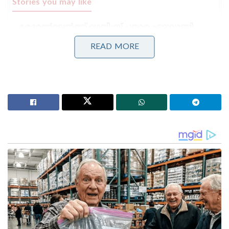
Stories you may like
കോമൺവെൽത്ത് ഗെയിംസ് പതാക ഏറ്റുവാങ്ങി
ഗുജറാത്ത് മുഖ്യമന്ത്രി; 2030ൽ അഹമ്മദാബാദ്
വേദിയാകും
READ MORE
ഗ്ലാസ്‌ഗോയിൽ ഇന്ത്യൻ ബോക്സിങ് കരുത്ത്:
പ്രിയക്കും സാക്ഷിക്കും അരുന്ധതിക്കും സ്വർണം;
ലവ്‌ലിനയ്ക്ക് വെള്ളി
മൈതാനത്തെ സഞ്ജുവിന്റെ ശാന്തതയും വിക്കറ്റിന്
പിന്നിലെ ചടുലമായ നീക്കങ്ങളും ആരാധകർക്കും
ക്രിക്കറ്റ് നിരീക്ഷകർക്കും ധോണിയെയാണ്
ഓർമ്മിപ്പിക്കുന്നത്.ബി കളിക്കളത്തിലെ
ശരീരഭാഷയിലും ഫീൽഡ് സെറ്റിംഗിലും സഞ്ജു
ധോണിയെപ്പോലെയാണെന്ന് ടീമിനുള്ളിലെ
വൃത്തങ്ങൾ തന്നെ സാക്ഷ്യപ്പെടുത്തുന്നു.
ആർഭാടങ്ങളില്ലാതെ ശാന്തമായി സമ്മർദ്ദഘട്ടങ്ങളെ
നേരിടാനുള്ള സഞ്ജുവിന്റെ കഴിവിനെ സിഎസ്കെ