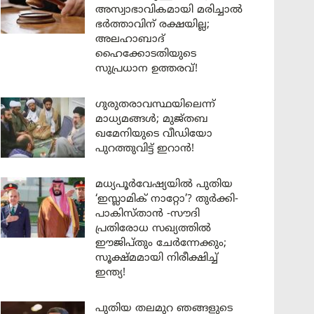
അസ്വാഭാവികമായി മരിച്ചാൽ
ഭർത്താവിന് രക്ഷയില്ല;
അലഹാബാദ്
ഹൈക്കോടതിയുടെ
സുപ്രധാന ഉത്തരവ്!
ഗുരുതരാവസ്ഥയിലെന്ന്
മാധ്യമങ്ങൾ; മുജ്തബ
ഖമേനിയുടെ വീഡിയോ
പുറത്തുവിട്ട് ഇറാൻ!
മധ്യപൂർവേഷ്യയിൽ പുതിയ
‘ഇസ്ലാമിക് നാറ്റോ’? തുർക്കി-
പാകിസ്താൻ -സൗദി
പ്രതിരോധ സഖ്യത്തിൽ
ഈജിപ്തും ചേർന്നേക്കും;
സൂക്ഷ്മമായി നിരീക്ഷിച്ച്
ഇന്ത്യ!
പുതിയ തലമുറ ഞങ്ങളുടെ