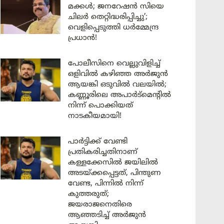
മക്കൾ; ജനറേഷൻ സിയെ
ചിലർ തെറ്റിദ്ധരിപ്പിച്ചു’;
വെളിപ്പെടുത്തി ധർമ്മേന്ദ്ര
പ്രധാൻ!
പോലീസിനെ വെല്ലുവിളിച്ച്
ഒളിവിൽ കഴിഞ്ഞ അർജുൻ
ആയങ്കി ഒടുവിൽ വലയിൽ;
കണ്ണൂരിലെ അപാർട്മെന്റിൽ
നിന്ന് പൊക്കിയത്
നാടകീയമായി!
പാർട്ടിക്ക് വേണ്ടി
പ്രതികരിച്ചതിനാണ്
കള്ളക്കേസിൽ ജയിലിൽ
അടയ്ക്കപ്പെട്ടത്, പിന്തുണ
വേണ്ട, പിന്നിൽ നിന്ന്
കുത്തരുത്;
ജയരാജനെതിരെ
ആഞ്ഞടിച്ച് അർജുൻ