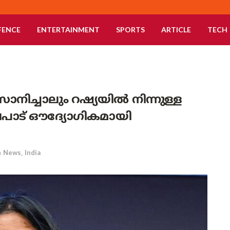
FENCE
ENTERTAINMENT
SPORTS
ARTICLE
TECH
ച്ചാലും റഷ്യയിൽ നിന്നുള്ള
ിലപാട് ഔദ്യോഗികമായി
n
News
,
India