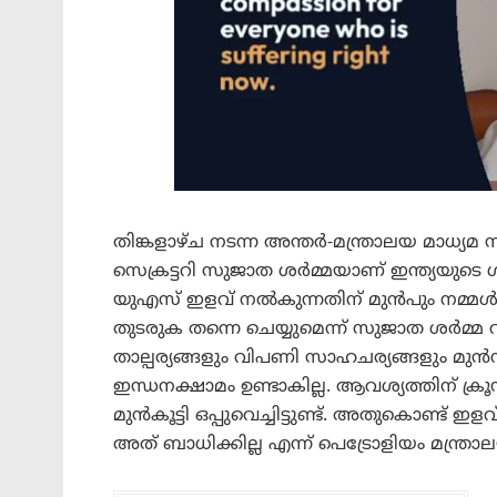
തിങ്കളാഴ്ച നടന്ന അന്തർ-മന്ത്രാലയ മാധ്യമ
സെക്രട്ടറി സുജാത ശർമ്മയാണ് ഇന്ത്യയുടെ
യുഎസ് ഇളവ് നൽകുന്നതിന് മുൻപും നമ്മൾ റ
തുടരുക തന്നെ ചെയ്യുമെന്ന് സുജാത ശർമ്മ 
താല്പര്യങ്ങളും വിപണി സാഹചര്യങ്ങളും മുൻനി
ഇന്ധനക്ഷാമം ഉണ്ടാകില്ല. ആവശ്യത്തിന് ക്
മുൻകൂട്ടി ഒപ്പുവെച്ചിട്ടുണ്ട്. അതുകൊണ്ട് ഇ
അത് ബാധിക്കില്ല എന്ന് പെട്രോളിയം മന്ത്രാലയ 