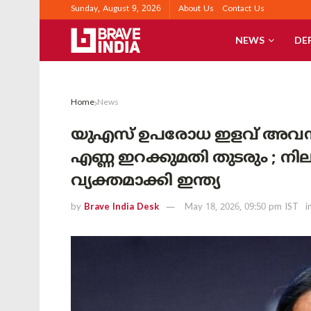
Sunday, August 9, 2026
About Us
Contact Us
NEWS
DE
Home
News
യുഎസ് ഉപരോധ ഇളവ് അവസാനി
എണ്ണ ഇറക്കുമതി തുടരും ; ന
വ്യക്തമാക്കി ഇന്ത്യ
by
Brave India Desk
May 18, 2026, 09:50 pm IST
i