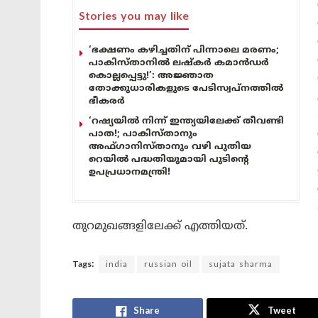
Stories you may like
‘ഭക്ഷണം കഴിച്ചതിന് പിന്നാലെ മരണം;
പാകിസ്താനിൽ ലഷ്കർ കമാൻഡർ
കൊല്ലപ്പെട്ടു!’: അജ്ഞാത
തോക്കുധാരികളുടെ പേടിസ്വപ്നത്തിൽ
ഭീകരർ
‘റഷ്യയിൽ നിന്ന് ഇന്ത്യയിലേക്ക് തീവണ്ടി
പാത!; പാകിസ്താനും
അഫ്ഗാനിസ്താനും വഴി പുതിയ
റെയിൽ പദ്ധതിയുമായി പുടിന്റെ
ഉപപ്രധാനമന്ത്രി!
തുറമുഖങ്ങളിലേക്ക് എത്തിയത്.
Tags:
india
russian oil
sujata sharma
Share
Tweet