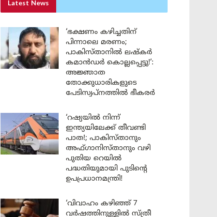
Latest News
‘ഭക്ഷണം കഴിച്ചതിന്
പിന്നാലെ മരണം;
പാകിസ്താനിൽ ലഷ്കർ
കമാൻഡർ കൊല്ലപ്പെട്ടു!’:
അജ്ഞാത
തോക്കുധാരികളുടെ
പേടിസ്വപ്നത്തിൽ ഭീകരർ
‘റഷ്യയിൽ നിന്ന്
ഇന്ത്യയിലേക്ക് തീവണ്ടി
പാത!; പാകിസ്താനും
അഫ്ഗാനിസ്താനും വഴി
പുതിയ റെയിൽ
പദ്ധതിയുമായി പുടിന്റെ
ഉപപ്രധാനമന്ത്രി!
‘വിവാഹം കഴിഞ്ഞ് 7
വർഷത്തിനുള്ളിൽ സ്ത്രീ