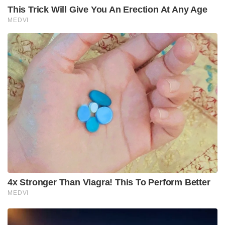
സർക്കാർ അനധികൃത കുടിയേറ്റത്തിനെതിരെ
ശക്തമായ നടപടി സ്വീകരിക്കുമെന്ന്
ഉറപ്പുനൽകിയിട്ടുള്ള സാഹചര്യത്തിൽ, ഈ വിഷയം
ചൂഷണം ചെയ്യാൻ ഭീകരർ ശ്രമിക്കുന്നു എന്നാണ്
രഹസ്യാന്വേഷണ റിപ്പോർട്ട്.
അതിർത്തി കടന്നുള്ള കുടിയേറ്റവുമായി ബന്ധപ്പെട്ട്
വ്യാജ ചിത്രങ്ങളും തെറ്റായ വാർത്തകളും നിർമ്മിച്ച്
പ്രചരിപ്പിക്കുക.
ഭാരത സർക്കാരിനെയും ബംഗാൾ സർക്കാരിനെയും
അക്രമികളായി ചിത്രീകരിച്ച് ജനങ്ങൾക്കിടയിൽ
വിദ്വേഷം വളർത്തുകയും സംസ്ഥാനത്ത് കലാപങ്ങൾ
അഴിച്ചുവിടുക എന്നിങ്ങനെയാണ് ഇവരുടെ
പദ്ധതികൾ.
ബംഗ്ലാദേശിൽ വിജയിച്ച ഈ തന്ത്രങ്ങൾ ഭാരതത്തിൽ
പയറ്റാൻ എബിടി ശ്രമിക്കുന്നുണ്ടെങ്കിലും, ഇവിടെ
ഇതുവരെ ചുവടുറപ്പിക്കാൻ അവർക്ക് സാധിച്ചിട്ടില്ല.