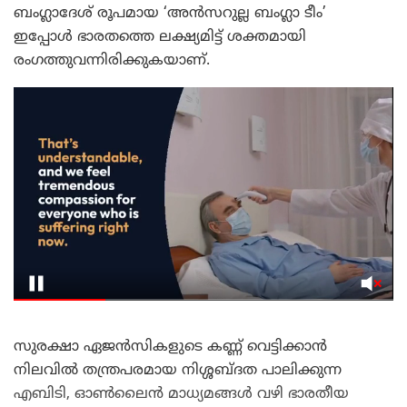
ബംഗ്ലാദേശ് രൂപമായ ‘അൻസറുല്ല ബംഗ്ലാ ടീം’
ഇപ്പോൾ ഭാരതത്തെ ലക്ഷ്യമിട്ട് ശക്തമായി
രംഗത്തുവന്നിരിക്കുകയാണ്.
സുരക്ഷാ ഏജൻസികളുടെ കണ്ണ് വെട്ടിക്കാൻ
നിലവിൽ തന്ത്രപരമായ നിശ്ശബ്ദത പാലിക്കുന്ന
എബിടി, ഓൺലൈൻ മാധ്യമങ്ങൾ വഴി ഭാരതീയ