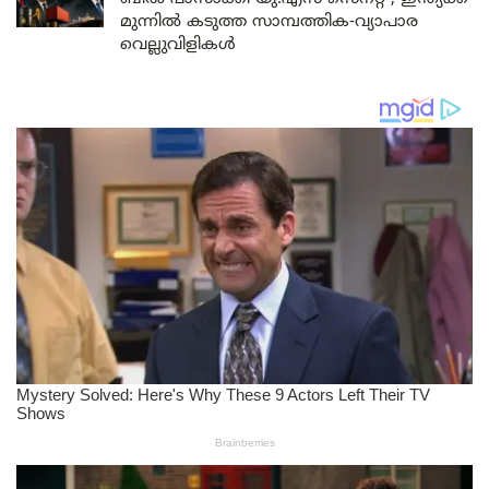
മുന്നിൽ കടുത്ത സാമ്പത്തിക-വ്യാപാര
വെല്ലുവിളികൾ