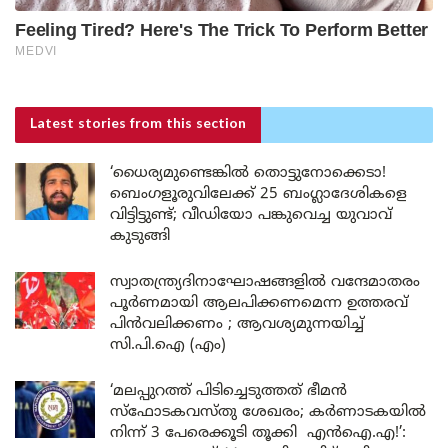
Latest stories
from this section
‘ധൈര്യമുണ്ടെങ്കിൽ തൊട്ടുനോക്കെടാ!
ബെംഗളൂരുവിലേക്ക് 25 ബംഗ്ലാദേശികളെ
വിട്ടിട്ടുണ്ട്; വീഡിയോ പങ്കുവെച്ച യുവാവ്
കുടുങ്ങി
സ്വാതന്ത്ര്യദിനാഘോഷങ്ങളിൽ വന്ദേമാതരം
പൂർണമായി ആലപിക്കണമെന്ന ഉത്തരവ്
പിൻവലിക്കണം ; ആവശ്യമുന്നയിച്ച്
സി.പി.ഐ (എം)
‘മലപ്പുറത്ത് പിടിച്ചെടുത്തത് ഭീമൻ
സ്ഫോടകവസ്തു ശേഖരം; കർണാടകയിൽ
നിന്ന് 3 പേരെക്കൂടി തൂക്കി എൻഐ.എ!’: