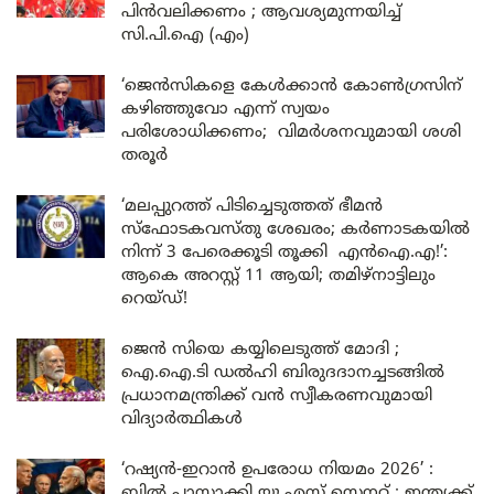
പിൻവലിക്കണം ; ആവശ്യമുന്നയിച്ച്
സി.പി.ഐ (എം)
‘ജെൻസികളെ കേൾക്കാൻ കോൺഗ്രസിന്
കഴിഞ്ഞുവോ എന്ന് സ്വയം
പരിശോധിക്കണം; വിമർശനവുമായി ശശി
തരൂർ
‘മലപ്പുറത്ത് പിടിച്ചെടുത്തത് ഭീമൻ
സ്ഫോടകവസ്തു ശേഖരം; കർണാടകയിൽ
നിന്ന് 3 പേരെക്കൂടി തൂക്കി എൻഐ.എ!’:
ആകെ അറസ്റ്റ് 11 ആയി; തമിഴ്‌നാട്ടിലും
റെയ്ഡ്!
ജെൻ സിയെ കയ്യിലെടുത്ത് മോദി ;
ഐ.ഐ.ടി ഡൽഹി ബിരുദദാനച്ചടങ്ങിൽ
പ്രധാനമന്ത്രിക്ക് വൻ സ്വീകരണവുമായി
വിദ്യാർത്ഥികൾ
‘റഷ്യൻ-ഇറാൻ ഉപരോധ നിയമം 2026’ :
ബിൽ പാസാക്കി യു.എസ് സെനറ്റ് ; ഇന്ത്യക്ക്