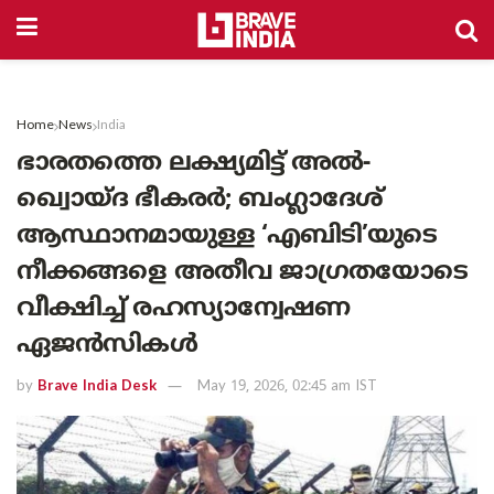
Home
News
India
ഭാരതത്തെ ലക്ഷ്യമിട്ട് അൽ-
ഖ്വൊയ്ദ ഭീകരർ; ബംഗ്ലാദേശ്
ആസ്ഥാനമായുള്ള ‘എബിടി’യുടെ
നീക്കങ്ങളെ അതീവ ജാഗ്രതയോടെ
വീക്ഷിച്ച് രഹസ്യാന്വേഷണ
ഏജൻസികൾ
by
Brave India Desk
May 19, 2026, 02:45 am IST