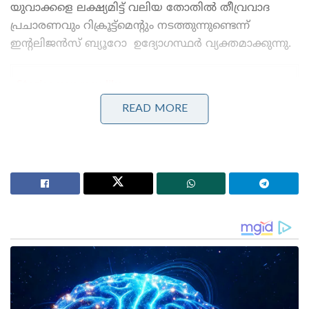
യുവാക്കളെ ലക്ഷ്യമിട്ട് വലിയ തോതിൽ തീവ്രവാദ
പ്രചാരണവും റിക്രൂട്ട്‌മെന്റും നടത്തുന്നുണ്ടെന്ന്
ഇന്റലിജൻസ് ബ്യൂറോ ഉദ്യോഗസ്ഥർ വ്യക്തമാക്കുന്നു.
Stories you may like
READ MORE
മെറ്റയുടെ അൽഗോരിതത്തിൽ മാറ്റം വരുത്താൻ
കേന്ദ്രസർക്കാർ നിർദ്ദേശം ; ഡീപ്‌ഫെയ്ക്കുകൾക്കും
വ്യാജ പ്രചാരണങ്ങൾക്കും തടയിടും
‘വികസിത ഭാരതത്തിന്റെ ശില്പികൾ നിങ്ങൾ; പഠനം
തുടരുന്നവരാണ് വിജയിക്കുക!’: ഐ.ഐ.ടി ഡൽഹി
ബിരുദദാന ചടങ്ങിൽ ജെൻസികളോട് പ്രധാനമന്ത്രി
നരേന്ദ്ര മോദി!
പാകിസ്താൻ ആസ്ഥാനമായി പ്രവർത്തിക്കുന്ന
എബിടിയുടെ സഹോദര സംഘടനയായ ‘എഎഐ
പാകിസ്താനുമായി’ ചേർന്നാണ് ഇവർ
പ്രവർത്തിക്കുന്നത്. ഭാരതത്തിൽ നിന്നുള്ള യുവാക്കളെ