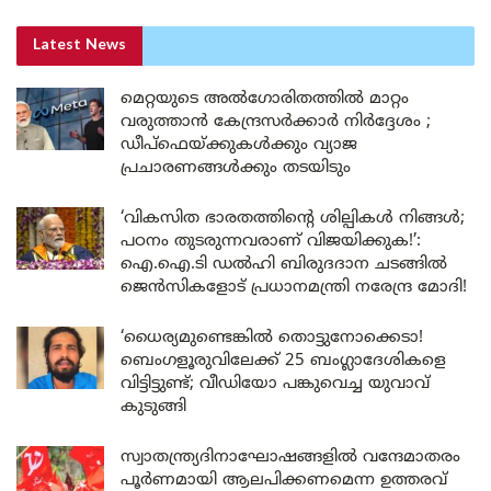
Latest News
മെറ്റയുടെ അൽഗോരിതത്തിൽ മാറ്റം
വരുത്താൻ കേന്ദ്രസർക്കാർ നിർദ്ദേശം ;
ഡീപ്‌ഫെയ്ക്കുകൾക്കും വ്യാജ
പ്രചാരണങ്ങൾക്കും തടയിടും
‘വികസിത ഭാരതത്തിന്റെ ശില്പികൾ നിങ്ങൾ;
പഠനം തുടരുന്നവരാണ് വിജയിക്കുക!’:
ഐ.ഐ.ടി ഡൽഹി ബിരുദദാന ചടങ്ങിൽ
ജെൻസികളോട് പ്രധാനമന്ത്രി നരേന്ദ്ര മോദി!
‘ധൈര്യമുണ്ടെങ്കിൽ തൊട്ടുനോക്കെടാ!
ബെംഗളൂരുവിലേക്ക് 25 ബംഗ്ലാദേശികളെ
വിട്ടിട്ടുണ്ട്; വീഡിയോ പങ്കുവെച്ച യുവാവ്
കുടുങ്ങി
സ്വാതന്ത്ര്യദിനാഘോഷങ്ങളിൽ വന്ദേമാതരം
പൂർണമായി ആലപിക്കണമെന്ന ഉത്തരവ്