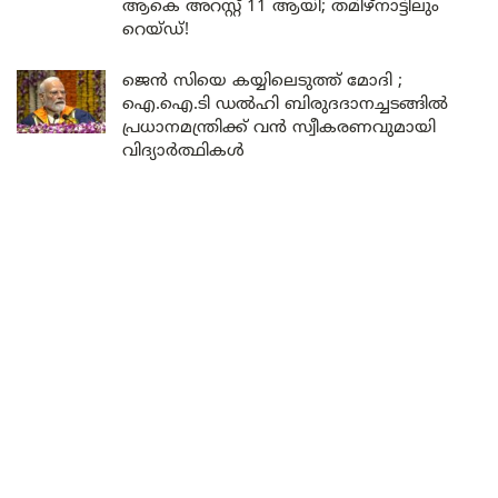
ആകെ അറസ്റ്റ് 11 ആയി; തമിഴ്‌നാട്ടിലും
റെയ്ഡ്!
ജെൻ സിയെ കയ്യിലെടുത്ത് മോദി ;
ഐ.ഐ.ടി ഡൽഹി ബിരുദദാനച്ചടങ്ങിൽ
പ്രധാനമന്ത്രിക്ക് വൻ സ്വീകരണവുമായി
വിദ്യാർത്ഥികൾ