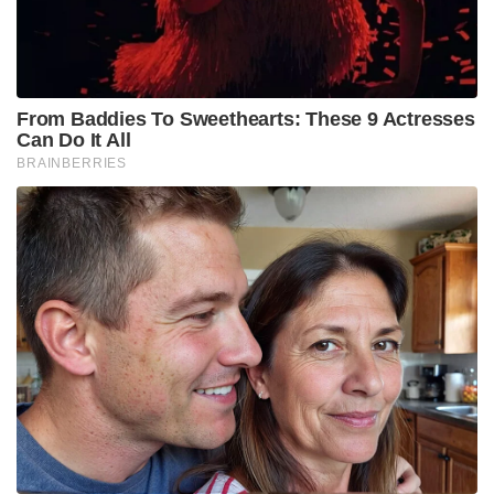
ഇവരുടെ ലക്ഷ്യം.”
ഭാരതത്തിൽ പതിവ് പോലെ ബോംബ്
സ്‌ഫോടനങ്ങളോ വലിയ ഭീകര മൊഡ്യൂളുകളോ
സ്ഥാപിക്കാനല്ല ഇവർ പദ്ധതിയിടുന്നത്. മറിച്ച്,
ഓൺലൈൻ വഴി യുവാക്കളുടെ മനസ്സ് മലിനമാക്കി
അവരെ തീവ്രവാദികളാക്കി മാറ്റുകയും, അതുവഴി
പ്രധാനപ്പെട്ട വ്യക്തികളെ ഒറ്റയ്ക്കൊറ്റയ്ക്ക് ആക്രമിച്ചു
കൊലപ്പെടുത്തുന്ന രീതി നടപ്പിലാക്കാനുമാണ് ഇവർ
ശ്രമിക്കുന്നത്. ഇതിനായി ഒസാമ ബിൻ ലാദന്റെ ഭീകര
പ്രത്യയശാസ്ത്രങ്ങളും അൽ-ഖ്വൊയ്ദയുടെ
സാഹിത്യങ്ങളും ഇവർ ഓൺലൈൻ വഴി വ്യാപകമായി
പ്രചരിപ്പിക്കുന്നുണ്ട്.
ഭീകര റിക്രൂട്ട്‌മെന്റിന് പുറമെ ഭാരതത്തിൽ, പ്രത്യേകിച്ച്
പശ്ചിമ ബംഗാളിൽ, വലിയ തോതിലുള്ള
വ്യാജപ്രചാരണങ്ങൾ അഴിച്ചുവിടാനും എബിടി
പദ്ധതിയിടുന്നുണ്ട്. പശ്ചിമ ബംഗാളിലെ ബിജെപി