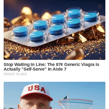
നിലവിൽ പശ്ചിമ ബംഗാളിൽ നിന്നും സമീപ
സംസ്ഥാനങ്ങളിൽ നിന്നും ആളുകളെ ആകർഷിക്കാൻ
അതീവ രഹസ്യമായാണ് ഇവർ കരുക്കൾ നീക്കുന്നത്.
മുൻകാലങ്ങളിൽ ഭാരതത്തിന് നേരിട്ടുള്ള
ഭീഷണിയല്ലാതിരുന്ന ഈ സംഘടന ഇപ്പോൾ
അതിർത്തി കടന്ന് ഇന്ത്യൻ മണ്ണിലേക്ക് കണ്ണ് വെക്കുന്ന
സാഹചര്യത്തിൽ, ദേശീയ ഏജൻസികൾ ഇവരുടെ
സൈബർ ഇടങ്ങളിലെ നീക്കങ്ങൾ സസൂക്ഷ്മം
നിരീക്ഷിച്ചുവരികയാണ്. രാജ്യത്തിന്റെ സുരക്ഷയ്ക്ക്
ഭീഷണിയാകുന്ന ഏത് നീക്കത്തെയും മുൻകൂട്ടി
തകർക്കാനുള്ള സന്നാഹങ്ങളുമായി സുരക്ഷാസേന
സജ്ജമാണ്.
Tags:
NationalSecurity
AlQaedaThreat
AnsarullahBanglaTeam
IndianIntelligence
WestBengalAlert
AntiTerrorism