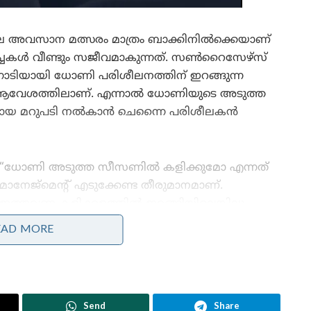
്തിലെ അവസാന മത്സരം മാത്രം ബാക്കിനിൽക്കെയാണ്
ർച്ചകൾ വീണ്ടും സജീവമാകുന്നത്. സൺറൈസേഴ്‌സ്
ോടിയായി ധോണി പരിശീലനത്തിന് ഇറങ്ങുന്ന
 ആവേശത്തിലാണ്. എന്നാൽ ധോണിയുടെ അടുത്ത
യക്തമായ മറുപടി നൽകാൻ ചെന്നൈ പരിശീലകൻ
“ധോണി അടുത്ത സീസണിൽ കളിക്കുമോ എന്നത്
മാനേജ്‌മെന്റ് എടുക്കേണ്ട തീരുമാനമാണ്.
ഇത്തവണ കളിക്കളത്തിൽ ഇറങ്ങിയില്ലെങ്കിലും
ടീമിനൊപ്പം ധോണിയുടെ സാന്നിധ്യം ഉണ്ടായിരുന്നു
EAD MORE
എന്നത് യുവതാരങ്ങൾക്ക് വലിയ പിന്തുണയാണ്
നൽകിയത്. ഡഗ്ഗൌട്ടിലിരുന്ന് കളി
നിയന്ത്രിക്കുന്നതിൽ അദ്ദേഹം വലിയ സ്വാധീനം
ചെലുത്തി. ചെന്നൈയുടെ വരും തലമുറയ്ക്കായി
Send
Share