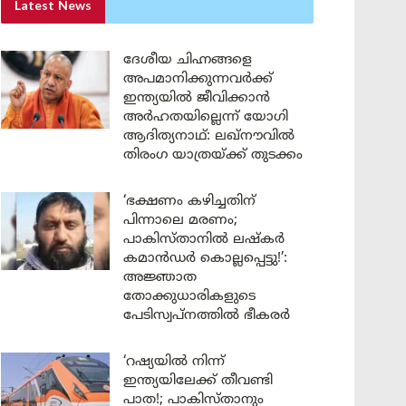
Latest News
ദേശീയ ചിഹ്നങ്ങളെ
അപമാനിക്കുന്നവർക്ക്
ഇന്ത്യയിൽ ജീവിക്കാൻ
അർഹതയില്ലെന്ന് യോഗി
ആദിത്യനാഥ്: ലഖ്‌നൗവിൽ
തിരംഗ യാത്രയ്ക്ക് തുടക്കം
‘ഭക്ഷണം കഴിച്ചതിന്
പിന്നാലെ മരണം;
പാകിസ്താനിൽ ലഷ്കർ
കമാൻഡർ കൊല്ലപ്പെട്ടു!’:
അജ്ഞാത
തോക്കുധാരികളുടെ
പേടിസ്വപ്നത്തിൽ ഭീകരർ
‘റഷ്യയിൽ നിന്ന്
ഇന്ത്യയിലേക്ക് തീവണ്ടി
പാത!; പാകിസ്താനും