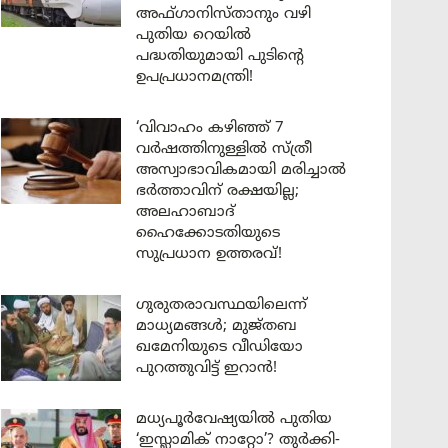
അഫ്ഗാനിസ്താനും വഴി
പുതിയ റെയിൽ
പദ്ധതിയുമായി പുടിന്റെ
ഉപപ്രധാനമന്ത്രി!
‘വിവാഹം കഴിഞ്ഞ് 7
വർഷത്തിനുള്ളിൽ സ്ത്രീ
അസ്വാഭാവികമായി മരിച്ചാൽ
ഭർത്താവിന് രക്ഷയില്ല;
അലഹാബാദ്
ഹൈക്കോടതിയുടെ
സുപ്രധാന ഉത്തരവ്!
ഗുരുതരാവസ്ഥയിലെന്ന്
മാധ്യമങ്ങൾ; മുജ്തബ
ഖമേനിയുടെ വീഡിയോ
പുറത്തുവിട്ട് ഇറാൻ!
മധ്യപൂർവേഷ്യയിൽ പുതിയ
‘ഇസ്ലാമിക് നാറ്റോ’? തുർക്കി-