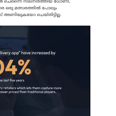
ൽ ചെന്നൈ നിലനിർത്തിയ ധോണി,
െ ഒരു മത്സരത്തിൽ പോലും
്ലൗസ് അണിയുകയോ ചെയ്തിട്ടില്ല.