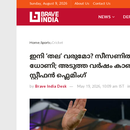
Sunday, August 9, 2026
About Us
Contact Us
NEWS
DE
Home
Sports
Cricket
ഇനി ‘തല’ വരുമോ? സീസണിൽ
ധോണി; അടുത്ത വർഷം കാണ
സ്റ്റീഫൻ ഫ്ലെമിംഗ്
by
Brave India Desk
May 19, 2026, 10:09 am IST
i