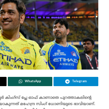
WhatsApp
Telegram
കിംഗ്‌സ് പ്ലേ ഓഫ് കാണാതെ പുറത്താകലിന്റെ
്ചയാകുന്നത് മഹേന്ദ്ര സിംഗ് ധോണിയുടെ ഭാവിയാണ്.