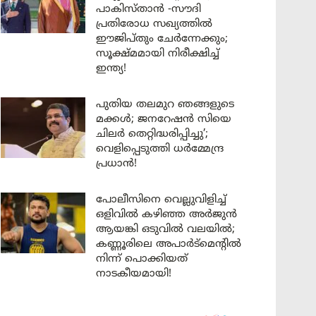
പാകിസ്താൻ -സൗദി
പ്രതിരോധ സഖ്യത്തിൽ
ഈജിപ്തും ചേർന്നേക്കും;
സൂക്ഷ്മമായി നിരീക്ഷിച്ച്
ഇന്ത്യ!
പുതിയ തലമുറ ഞങ്ങളുടെ
മക്കൾ; ജനറേഷൻ സിയെ
ചിലർ തെറ്റിദ്ധരിപ്പിച്ചു’;
വെളിപ്പെടുത്തി ധർമ്മേന്ദ്ര
പ്രധാൻ!
പോലീസിനെ വെല്ലുവിളിച്ച്
ഒളിവിൽ കഴിഞ്ഞ അർജുൻ
ആയങ്കി ഒടുവിൽ വലയിൽ;
കണ്ണൂരിലെ അപാർട്മെന്റിൽ
നിന്ന് പൊക്കിയത്
നാടകീയമായി!