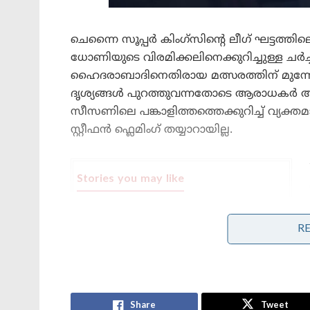
ചെന്നൈ സൂപ്പർ കിംഗ്‌സിന്റെ ലീഗ് ഘട്ടത
ധോണിയുടെ വിരമിക്കലിനെക്കുറിച്ചുള്ള ച
ഹൈദരാബാദിനെതിരായ മത്സരത്തിന് മുന്ന
ദൃശ്യങ്ങൾ പുറത്തുവന്നതോടെ ആരാധകർ
സീസണിലെ പങ്കാളിത്തത്തെക്കുറിച്ച് വ്
സ്റ്റീഫൻ ഫ്ലെമിംഗ് തയ്യാറായില്ല.
Stories you may like
കോമൺവെൽത്ത് ഗെയിംസ് പതാക
ഏറ്റുവാങ്ങി ഗുജറാത്ത് മുഖ്യമന്ത്രി;
R
2030ൽ അഹമ്മദാബാദ് വേദിയാകും
ഗ്ലാസ്‌ഗോയിൽ ഇന്ത്യൻ ബോക്സിങ്
കരുത്ത്: പ്രിയക്കും സാക്ഷിക്കും
അരുന്ധതിക്കും സ്വർണം; ലവ്‌ലിനയ്ക്ക്
വെള്ളി
Share
Tweet