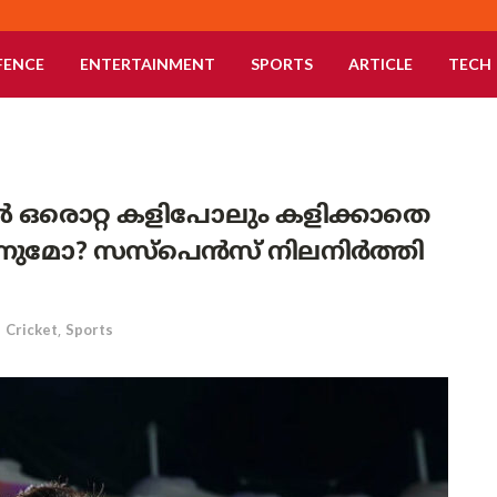
FENCE
ENTERTAINMENT
SPORTS
ARTICLE
TECH
 ഒരൊറ്റ കളിപോലും കളിക്കാതെ
ുമോ? സസ്പെൻസ് നിലനിർത്തി
n
Cricket
,
Sports