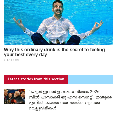
Latest stories
from this section
‘റഷ്യൻ-ഇറാൻ ഉപരോധ നിയമം 2026’ :
ബിൽ പാസാക്കി യു.എസ് സെനറ്റ് ; ഇന്ത്യക്ക്
മുന്നിൽ കടുത്ത സാമ്പത്തിക-വ്യാപാര
വെല്ലുവിളികൾ