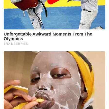
മാലിദ്വീപ്’ കാമ്പെയ്നിലൂടെ മാലിദ്വീപിന്റെ സാമ്പത്തിക
അടിത്തറ തകർത്ത് ലക്ഷദ്വീപിനെ ഭാരതീയർ
ആഗോള ടൂറിസത്തിന്റെ പുതിയ സിംബലാക്കി മാറ്റി.
2023-ൽ 46,551 ആയിരുന്ന ലക്ഷദ്വീപിലെ
ടൂറിസ്റ്റുകളുടെ എണ്ണം ഒരൊറ്റ വർഷം കൊണ്ട് 47
ശതമാനം വർദ്ധിച്ചപ്പോൾ, മാലിദ്വീപിലേക്ക്
പോയിരുന്ന ഭാരതീയരുടെ എണ്ണത്തിൽ 37.5
ശതമാനത്തിന്റെ വൻ ഇടിവാണ് രേഖപ്പെടുത്തിയത്.
മാലിദ്വീപിന്റെ ടൂറിസം വിപണിയിൽ ഒന്നാം
സ്ഥാനത്തുണ്ടായിരുന്ന ഇന്ത്യ ഇതോടെ ആറാം
സ്ഥാനത്തേക്ക് പിന്തള്ളപ്പെടുകയും ചെയ്തു.
ഇറാൻ യുദ്ധം മൂലം ആഗോള തലത്തിൽ കനത്ത
സാമ്പത്തിക പ്രതിസന്ധിയും അനിശ്ചിതത്വവും
നിലനിൽക്കുന്ന ഈ വർത്തമാന സാഹചര്യത്തിൽ,
വിദേശ നാണ്യശേഖരം സംരക്ഷിക്കാൻ പ്രധാനമന്ത്രി
നരേന്ദ്ര മോദി ഭാരതീയർക്ക് മുന്നിൽ വെച്ച പുതിയ