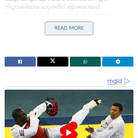
വിപ്ലവകരമായ മാറ്റത്തിന് തുടക്കമായത്.
സാഹസികത ഇഷ്ടപ്പെടുന്നവർ തീർച്ചയായും
സന്ദർശിക്കേണ്ട ഇടമാണ് ലക്ഷദ്വീപ് എന്നായിരുന്നു
READ MORE
മോദിയുടെ സന്ദേശം.
Stories you may like
‘മലപ്പുറത്ത് പിടിച്ചെടുത്തത് ഭീമൻ സ്ഫോടകവസ്തു
ശേഖരം; കർണാടകയിൽ നിന്ന് 3 പേരെക്കൂടി തൂക്കി
എൻഐ.എ!’: ആകെ അറസ്റ്റ് 11 ആയി; തമിഴ്‌നാട്ടിലും
റെയ്ഡ്!
ജെൻ സിയെ കയ്യിലെടുത്ത് മോദി ; ഐ.ഐ.ടി ഡൽഹി
ബിരുദദാനച്ചടങ്ങിൽ പ്രധാനമന്ത്രിക്ക് വൻ
സ്വീകരണവുമായി വിദ്യാർത്ഥികൾ
മോദിയുടെ സന്ദർശനത്തിന് പിന്നാലെ ഭാരതത്തെയും
പ്രധാനമന്ത്രിയെയും അധിക്ഷേപിച്ച് മാലിദ്വീപ്
മന്ത്രിമാർ രംഗത്തെത്തിയപ്പോൾ, ‘ബോയ്ക്കോട്ട്