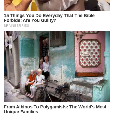
നിർദ്ദേശങ്ങളുടെ പശ്ചാത്തലത്തിലാണ് ലക്ഷദ്വീപ്
മോഡൽ വീണ്ടും ചർച്ചയാകുന്നത്. അനാവശ്യമായ
വിദേശ യാത്രകൾ ഒഴിവാക്കുക, ഇന്ധന ഉപഭോഗം
കുറയ്ക്കുക, പൊതുഗതാഗത സംവിധാനങ്ങൾ
പരമാവധി ഉപയോഗിക്കുക, സ്വർണ്ണ നിക്ഷേപങ്ങൾ
തൽക്കാലത്തേക്ക് നീട്ടിവെക്കുക തുടങ്ങിയ
മോദിയുടെ ആഹ്വാനങ്ങൾ രാജ്യം എത്രത്തോളം
ഗൗരവത്തോടെയാണ് സ്വീകരിക്കുന്നതെന്ന്
വ്യക്തമാക്കാൻ ലക്ഷദ്വീപിന്റെ ഈ ചരിത്ര വിജയം
തന്നെയാണ് മികച്ച ഉദാഹരണം.
പ്രധാനമന്ത്രി ഒരു സാമ്പത്തിക നയത്തെ ദേശീയ
വികാരവുമായി ബന്ധിപ്പിച്ചു ജനങ്ങൾക്ക് മുന്നിൽ
അവതരിപ്പിച്ചാൽ ഭാരതീയ സമൂഹം അതിന്
അനുകൂലമായി തങ്ങളുടെ ശീലങ്ങൾ മാറ്റുമെന്നത്
അസൂയാലുക്കളായ മറ്റ് രാജ്യങ്ങൾക്കുള്ള ശക്തമായ
മുന്നറിയിപ്പാണ്. വൻകിട സെലിബ്രിറ്റികളും
ഇൻഫ്ലുവൻസർമാരും യാത്രാ പ്ലാറ്റ്‌ഫോമുകളും