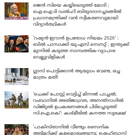
ജെൻ സിയെ കയ്യിലെടുത്ത് മോദി ;
ഐ.ഐ.ടി ഡൽഹി ബിരുദദാനച്ചടങ്ങിൽ
പ്രധാനമന്ത്രിക്ക് വൻ സ്വീകരണവുമായി
വിദ്യാർത്ഥികൾ
‘റഷ്യൻ-ഇറാൻ ഉപരോധ നിയമം 2026’ :
ബിൽ പാസാക്കി യു.എസ് സെനറ്റ് ; ഇന്ത്യക്ക്
മുന്നിൽ കടുത്ത സാമ്പത്തിക-വ്യാപാര
വെല്ലുവിളികൾ
ഗ്ലാസ് പൊട്ടിക്കാൻ ആയുധം വേണ്ട, ഒച്ച
മാത്രം മതി!
‘ചെക്ക് പോസ്റ്റ് വെട്ടിച്ച് മിന്നൽ പാച്ചൽ;
റംബാനിൽ അതിജാഗ്രത, അനന്ത്നാഗിൽ
ഡിജിറ്റൽ ഉപകരണങ്ങൾ പിടിച്ചെടുത്ത്
സി.ഐ.കെ!’: കശ്മീരിൽ കനത്ത സുരക്ഷ!
‘പാകിസ്താനിൽ വീണ്ടും സൈനിക
അട്ടിമറിക്ക് കളമൊരുങ്ങുന്നു; ഷെഹ്ബാസ്