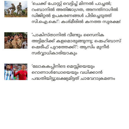
‘ചെക്ക് പോസ്റ്റ് വെട്ടിച്ച് മിന്നൽ പാച്ചൽ;
റംബാനിൽ അതിജാഗ്രത, അനന്ത്നാഗിൽ
ഡിജിറ്റൽ ഉപകരണങ്ങൾ പിടിച്ചെടുത്ത്
സി.ഐ.കെ!’: കശ്മീരിൽ കനത്ത സുരക്ഷ!
‘പാകിസ്താനിൽ വീണ്ടും സൈനിക
അട്ടിമറിക്ക് കളമൊരുങ്ങുന്നു; ഷെഹ്ബാസ്
ഷെരീഫ് പുറത്തേക്ക്!’: ആസിം മുനീർ
സർവ്വാധികാരിയാകും
‘ലോകകപ്പിനിടെ മെസ്സിയെയും
റൊണാൾഡോയെയും വധിക്കാൻ
പദ്ധതിയിട്ടു;ലക്ഷ്യമിട്ടത് ചാവേറാക്രമണം