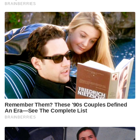
മോദിയുടെ ആഹ്വാനത്തെ പിന്തുണച്ച്
രംഗത്തെത്തിയതോടെയാണ് ലക്ഷദ്വീപ് ഒരു ടൂറിസം
കേന്ദ്രം എന്നതിലുപരി ഭാരതത്തിന്റെ
ആത്മനിർഭരതയുടെ പ്രതീകമായി മാറിയത്.
Tags:
Maldives
pm modi
modi