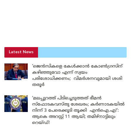
Latest News
‘ജെൻസികളെ കേൾക്കാൻ കോൺഗ്രസിന്
കഴിഞ്ഞുവോ എന്ന് സ്വയം
പരിശോധിക്കണം; വിമർശനവുമായി ശശി
തരൂർ
‘മലപ്പുറത്ത് പിടിച്ചെടുത്തത് ഭീമൻ
സ്ഫോടകവസ്തു ശേഖരം; കർണാടകയിൽ
നിന്ന് 3 പേരെക്കൂടി തൂക്കി എൻഐ.എ!’:
ആകെ അറസ്റ്റ് 11 ആയി; തമിഴ്‌നാട്ടിലും
റെയ്ഡ്!