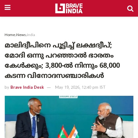
Home
News
India
മാലിദ്വീപിനെ പൂട്ടിച്ച് ലക്ഷദ്വീപ്;
മോദി ഒന്നു പറഞ്ഞാൽ ഭാരതം
കേൾക്കും; 3,800-ൽ നിന്നും 68,000
കടന്ന വിനോദസഞ്ചാരികൾ
by
Brave India Desk
May 19, 2026, 12:40 pm IST