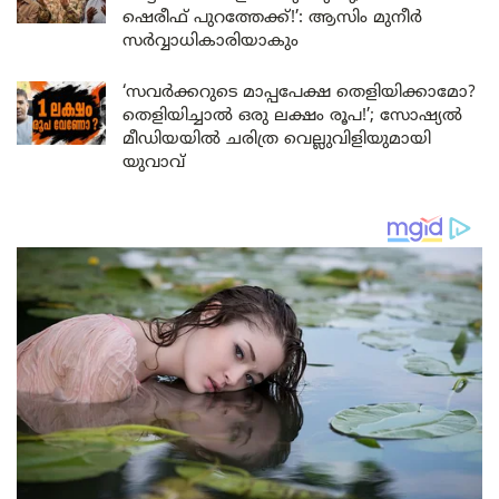
ഷെരീഫ് പുറത്തേക്ക്!’: ആസിം മുനീർ
സർവ്വാധികാരിയാകും
‘സവർക്കറുടെ മാപ്പപേക്ഷ തെളിയിക്കാമോ?
തെളിയിച്ചാൽ ഒരു ലക്ഷം രൂപ!’; സോഷ്യൽ
മീഡിയയിൽ ചരിത്ര വെല്ലുവിളിയുമായി
യുവാവ്