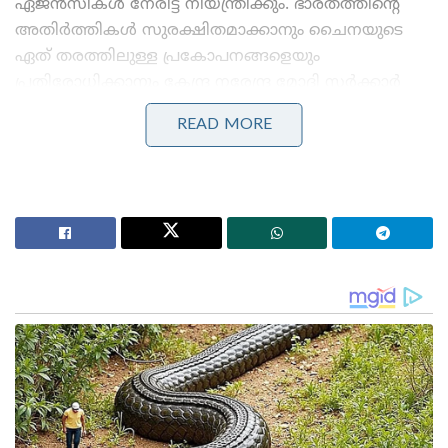
ഏജൻസികൾ നേരിട്ട് നിയന്ത്രിക്കും. ഭാരതത്തിന്റെ
അതിർത്തികൾ സുരക്ഷിതമാക്കാനും ചൈനയുടെ
ഏത് തരത്തിലുള്ള പ്രകോപനങ്ങളെയും
പ്രതിരോധിക്കാനും കേന്ദ്ര നരേന്ദ്ര മോദി സർക്കാർ
നടത്തുന്ന ദേശസ്നേഹപരമായ നീക്കങ്ങൾക്ക് വൻ
READ MORE
കരുത്ത് പകരുന്നതാണ് സുവേന്ദു അധികാരി
സർക്കാരിന്റെ ഈ സുപ്രധാന തീരുമാനം.
Stories you may like
പുതിയ തലമുറ ഞങ്ങളുടെ മക്കൾ; ജനറേഷൻ സിയെ
ചിലർ തെറ്റിദ്ധരിപ്പിച്ചു’; വെളിപ്പെടുത്തി ധർമ്മേന്ദ്ര
പ്രധാൻ!
സാധാരണക്കാർക്കും ചെറുകിട വ്യാപാരികൾക്കും ഒരു
തരത്തിലുള്ള ട്രാൻസാക്ഷൻ നിരക്കുകളും ഈടാക്കില്ല
; യു.പി.ഐ നിയമഭേദഗതിയിൽ വ്യക്തത വരുത്തി
കേന്ദ്രസർക്കാർ