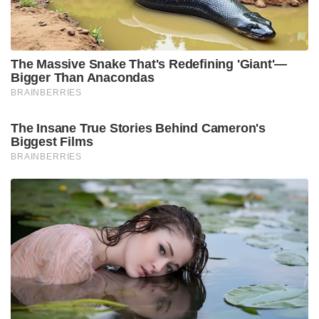
ഭൂഗർഭ റെയിൽവേ ഇടനാഴി നിർമ്മിക്കും.
ശത്രുരാജ്യങ്ങളുടെ വ്യോമാക്രമണങ്ങൾ, ആർട്ടിലറി
ഷെല്ലാക്രമണങ്ങൾ, ആധുനിക ഡ്രോൺ യുദ്ധമുറകൾ
എന്നിവയിൽ നിന്നും ഭാരതത്തിന്റെ സൈനിക
നീക്കങ്ങളെയും ലോജിസ്റ്റിക്സ് വിതരണത്തെയും
പൂർണ്ണമായി സംരക്ഷിക്കാൻ ഭൂമിക്കടിയിൽ 20 മുതൽ
24 മീറ്റർ താഴ്ചയിലാണ് ഈ രഹസ്യ തുരങ്ക
റെയിൽപ്പാത ഒരുങ്ങുന്നത്. പ്രധാനമന്ത്രി നരേന്ദ്ര
മോദിയുടെ ശക്തമായ നേതൃത്വത്തിന് കീഴിൽ
അതിർത്തിയിലെ ചൈനീസ് ഭീഷണികളെ പൂർണ്ണമായി
അടിച്ചമർത്താനും വടക്കുകിഴക്കൻ ഭാരതത്തെ
രാജ്യത്തിന്റെ ഹൃദയത്തോട് കൂടുതൽ
ചേർത്തുനിർത്താനും ഈ വികസന കുതിച്ചുചാട്ടം
സഹായിക്കുമെന്നുറപ്പാണ്. രാജ്യസുരക്ഷയിൽ
വിട്ടുവീഴ്ചയില്ലാത്ത ശക്തമായ നിലപാടുമായി ഭാരതം
മുന്നേറുന്നു എന്നതിന്റെ ഏറ്റവും വലിയ തെളിവാണ്
ബംഗാൾ സർക്കാരിന്റെ ഈ പുതിയ നീക്കം.