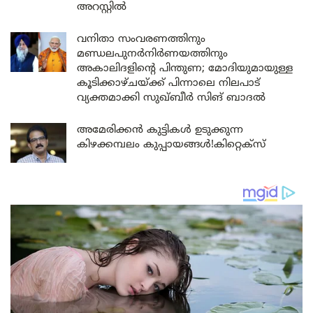
അറസ്റ്റിൽ
വനിതാ സംവരണത്തിനും
മണ്ഡലപുനർനിർണയത്തിനും
അകാലിദളിന്റെ പിന്തുണ; മോദിയുമായുള്ള
കൂടിക്കാഴ്ചയ്ക്ക് പിന്നാലെ നിലപാട്
വ്യക്തമാക്കി സുഖ്ബീർ സിങ് ബാദൽ
അമേരിക്കൻ കുട്ടികൾ ഉടുക്കുന്ന
കിഴക്കമ്പലം കുപ്പായങ്ങൾ!കിറ്റെക്സ്