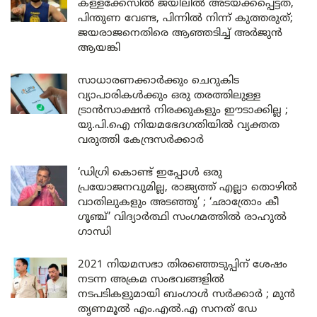
കള്ളക്കേസിൽ ജയിലിൽ അടയ്ക്കപ്പെട്ടത്,
പിന്തുണ വേണ്ട, പിന്നിൽ നിന്ന് കുത്തരുത്;
ജയരാജനെതിരെ ആഞ്ഞടിച്ച് അർജുൻ
ആയങ്കി
സാധാരണക്കാർക്കും ചെറുകിട
വ്യാപാരികൾക്കും ഒരു തരത്തിലുള്ള
ട്രാൻസാക്ഷൻ നിരക്കുകളും ഈടാക്കില്ല ;
യു.പി.ഐ നിയമഭേദഗതിയിൽ വ്യക്തത
വരുത്തി കേന്ദ്രസർക്കാർ
‘ഡിഗ്രി കൊണ്ട് ഇപ്പോൾ ഒരു
പ്രയോജനവുമില്ല, രാജ്യത്ത് എല്ലാ തൊഴിൽ
വാതിലുകളും അടഞ്ഞു’ ; ‘ഛാത്രോം കീ
ഗൂഞ്ച്’ വിദ്യാർത്ഥി സംഗമത്തിൽ രാഹുൽ
ഗാന്ധി
2021 നിയമസഭാ തിരഞ്ഞെടുപ്പിന് ശേഷം
നടന്ന അക്രമ സംഭവങ്ങളിൽ
നടപടികളുമായി ബംഗാൾ സർക്കാർ ; മുൻ
തൃണമൂൽ എം.എൽ.എ സനത് ഡേ