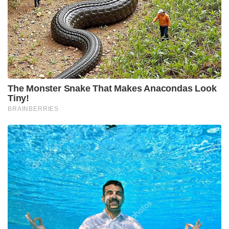
വെറും 20 മുതൽ 22 കിലോമീറ്റർ മാത്രം വീതിയുള്ള
സിലിഗുരി കോറിഡോർ ഭാരതത്തിന്റെ
വടക്കുകിഴക്കൻ സംസ്ഥാനങ്ങളെ ബാക്കി
രാജ്യവുമായി ബന്ധിപ്പിക്കുന്ന ഏക കരമാർഗ്ഗമാണ്.
പടിഞ്ഞാറ് നേപ്പാളും, വടക്ക് ഭൂട്ടാനും, തെക്ക്
ബംഗ്ലാദേശും അതിരിടുന്ന ഈ പ്രദേശം ചൈനയുടെ
ചുംബി വാലിക്ക് (Chumbi Valley) തൊട്ടടുത്താണ് സ്ഥിതി
ചെയ്യുന്നത് എന്നതിനാൽ സൈനികപരമായി
ഭാരതത്തിന്റെ ഏറ്റവും വലിയ തന്ത്രപ്രധാന
കേന്ദ്രമാണിത്. യുദ്ധകാലത്തോ മറ്റോ ഈ ഭാഗം
തടസ്സപ്പെട്ടാൽ ഈ വടക്കുകിഴക്കൻ
സംസ്ഥാനങ്ങളിലെ 5 കോടിയോളം വരുന്ന ജനങ്ങൾ
രാജ്യത്തിന്റെ മറ്റു ഭാഗങ്ങളിൽ നിന്ന് ഒറ്റപ്പെടാൻ
സാധ്യതയുണ്ടെന്നത് മുൻനിർത്തിയാണ് ദേശീയ
സുരക്ഷയ്ക്ക് മുൻഗണന നൽകുന്ന ബിജെപി
സർക്കാർ ഇവിടെ വികസനം വേഗത്തിലാക്കാൻ
തീരുമാനിച്ചത്. പുതിയ ഉത്തരവോടെ വികസന
പദ്ധതികൾ നേരിട്ട് ഏറ്റെടുക്കുന്ന NHAI ഇനി NH-31,