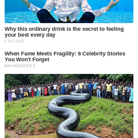
NH-33, NH-312 എന്നീ പ്രധാന പാതകൾ നവീകരിക്കും.
തന്ത്രപ്രധാനമായ സേവോക്-കൊറോണേഷൻ
ബ്രിഡ്ജ്, ഹസിമാര-ജയ്‌ഗാവ്, ചങ്രാബന്ധ എന്നീ
റൂട്ടുകൾ NHIDCL വികസിപ്പിക്കും. സിക്കിം, ഭൂട്ടാൻ,
ബംഗ്ലാദേശ് അതിർത്തികളിലേക്കുള്ള ഈ പാതകൾ
വികസിക്കുന്നതോടെ ഇന്ത്യൻ സൈന്യത്തിന്
അതിർത്തിയിലേക്ക് അതിവേഗം നീങ്ങാൻ സാധിക്കും.
ഈ ഭൂമി കൈമാറ്റത്തോടെ പാതകളുടെ വികസനം
മാത്രമല്ല, അതിർത്തി മേഖലയിലെ രാജ്യസുരക്ഷ
ഉറപ്പാക്കുന്ന വമ്പൻ റെയിൽവേ പദ്ധതിക്കും
കേന്ദ്രത്തിന് വഴിതുറന്നിരിക്കുകയാണ്. നിലവിലുള്ള
ഇരട്ട റെയിൽവേ പാതയ്ക്ക് പകരം ആറ്
ട്രാക്കുകളുള്ള അത്യാധുനിക റെയിൽവേ
സംവിധാനമാണ് കേന്ദ്രം ഇവിടെ ലക്ഷ്യമിടുന്നത്.
ഇതിന്റെ ഭാഗമായി തീൻ മൈൽ ഹാട്ട് മുതൽ
രംഗപാനി സ്റ്റേഷൻ വരെ 40 കിലോമീറ്റർ നീളത്തിൽ