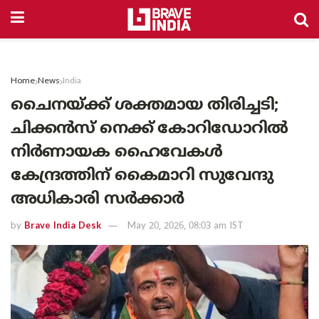
Home
News
India
ചൈനയ്ക്ക് ശക്തമായ തിരിച്ചടി;
ചിക്കൻസ് നെക്ക് കോറിഡോറിൽ
നിർണായക ഹൈവേകൾ
കേന്ദ്രത്തിന് കൈമാറി സുവേന്ദു
അധികാരി സർക്കാർ
by
Brave India Desk
May 20, 2026, 08:03 am IST