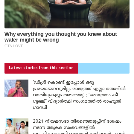
Latest stories
from this section
‘ഡിഗ്രി കൊണ്ട് ഇപ്പോൾ ഒരു
പ്രയോജനവുമില്ല, രാജ്യത്ത് എല്ലാ തൊഴിൽ
വാതിലുകളും അടഞ്ഞു’ ; ‘ഛാത്രോം കീ
ഗൂഞ്ച്’ വിദ്യാർത്ഥി സംഗമത്തിൽ രാഹുൽ
ഗാന്ധി
2021 നിയമസഭാ തിരഞ്ഞെടുപ്പിന് ശേഷം
നടന്ന അക്രമ സംഭവങ്ങളിൽ