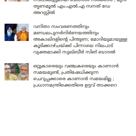
നടപടികളുമായി ബംഗാൾ സർക്കാർ ; മുൻ
തൃണമൂൽ എം.എൽ.എ സനത് ഡേ
അറസ്റ്റിൽ
വനിതാ സംവരണത്തിനും
മണ്ഡലപുനർനിർണയത്തിനും
അകാലിദളിന്റെ പിന്തുണ; മോദിയുമായുള്ള
കൂടിക്കാഴ്ചയ്ക്ക് പിന്നാലെ നിലപാട്
വ്യക്തമാക്കി സുഖ്ബീർ സിങ് ബാദൽ
ഒറ്റുകാരെയും വഞ്ചകരെയും കാണാൻ
സമയമുണ്ട്, പ്രതിഷേധിക്കുന്ന
ചെറുപ്പക്കാരെ കാണാൻ സമയമില്ല ;
പ്രധാനമന്ത്രിക്കെതിരെ ഉദ്ദവ് താക്കറെ