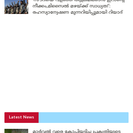
‘സൗദിയെ വളഞ്ഞ് ആക്രമിക്കാൻ ഇറാന്റെ
നീക്കം,മിസൈൽ മഴയ്ക്ക് സാധ്യത!’:
രഹസ്യാന്വേഷണ മുന്നറിയിപ്പുമായി റിയാദ്
Latest News
മാർവൽ വരെ കോപ്പിയടിച്ച പ്രകൃതിയുടെ