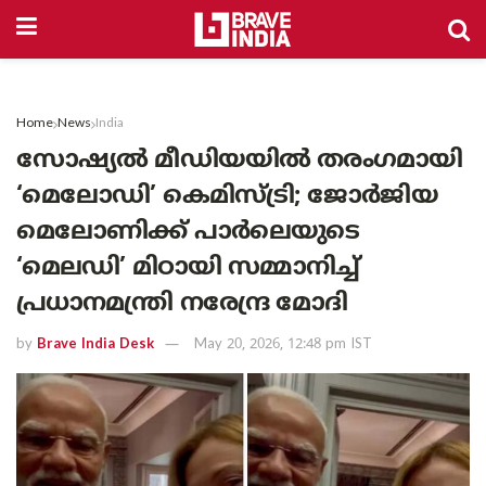
Home
News
India
സോഷ്യൽ മീഡിയയിൽ തരംഗമായി
‘മെലോഡി’ കെമിസ്ട്രി; ജോർജിയ
മെലോണിക്ക് പാർലെയുടെ
‘മെലഡി’ മിഠായി സമ്മാനിച്ച്
പ്രധാനമന്ത്രി നരേന്ദ്ര മോദി
by
Brave India Desk
May 20, 2026, 12:48 pm IST