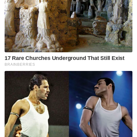
ചെയ്യുന്ന ഇന്ത്യ-മിഡിൽ ഈസ്റ്റ്-യൂറോപ്പ് ഇക്കണോമിക്
കോറിഡോർ (IMEC) പദ്ധതിയിലും ഇരുരാജ്യങ്ങളും
കൈകോർത്ത് മുന്നേറുകയാണ്. യുഎഇ,
നെതർലൻഡ്സ്, സ്വീഡൻ, നോർവേ എന്നീ
രാജ്യങ്ങളിലെ സന്ദർശനം പൂർത്തിയാക്കിയാണ്
പ്രധാനമന്ത്രി അവസാന ഘട്ടമായി
ഇറ്റലിയിലെത്തിയത്.
Tags:
pm modi