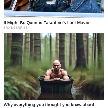
ചരിത്രസ്മാരകമായ കൊളോസിയം (Colosseum)
സന്ദർശിക്കുകയും ചെയ്തു. രാത്രിയിൽ
വെളിച്ചത്താൽ മനോഹരമായി അലങ്കരിച്ച
കൊളോസിയത്തിലൂടെ ഇരുവരും ദീർഘനേരം നടന്ന്
വിവിധ വിഷയങ്ങളിൽ ആശയവിനിമയം നടത്തി. കാർ
യാത്രയിലും കൊളോസിയം സന്ദർശനവേളയിലും
ഇരുവരും പുലർത്തിയ ഹൃദ്യമായ വ്യക്തിബന്ധം
വ്യക്തമാക്കുന്ന ചിത്രങ്ങളും ദൃശ്യങ്ങളും വലിയ
രീതിയിലാണ് ഇപ്പോൾ പ്രചരിക്കുന്നത്.
നയതന്ത്ര ചർച്ചകൾക്ക് പുറമേ ഇരുരാജ്യങ്ങളും
തമ്മിലുള്ള സാംസ്കാരിക വിനിമയത്തിന്റെ പ്രാധാന്യം
വിളിച്ചോതുന്ന മറ്റൊരു കൂടിക്കാഴ്ചയും റോമിൽ
നടന്നു. നാല് പതിറ്റാണ്ടിലേറെയായി ഇന്ത്യൻ
സംസ്കാരത്തിലും വേദപാരമ്പര്യത്തിലും
ആകൃഷ്ടനായി ജീവിക്കുന്ന പ്രശസ്ത ഇറ്റാലിയൻ
ചിത്രകാരൻ ജിയാമ്പോളോ ടൊമാസെറ്റിയെ
(Giampaolo Tomassetti) പ്രധാനമന്ത്രി മോദി നേരിൽ