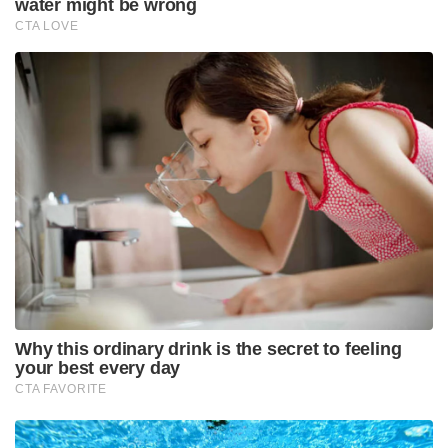
കണ്ട് അഭിനന്ദിച്ചു. വാരാണസിയുടെ (കാശി) ആത്മീയ
ഭംഗി വിളിച്ചോതുന്ന മനോഹരമായ ഒരു പെയിന്റിംഗ്
ടൊമാസെറ്റി പ്രധാനമന്ത്രിക്ക് സമ്മാനിച്ചു. 1980-കളിൽ
വേദസംസ്കാരവുമായി ബന്ധപ്പെട്ട പുസ്തകങ്ങളുടെ
ചിത്രകാരനായി കരിയർ ആരംഭിച്ച ടൊമാസെറ്റി, 2008
മുതൽ 2013 വരെയുള്ള കാലയളവിൽ മഹാഭാരത
ഇതിഹാസത്തെ ആസ്പദമാക്കി 23 കൂറ്റൻ ചിത്രങ്ങൾ
വരച്ചിട്ടുണ്ട്. റോമിൽ വെച്ച് കാശിയുടെ ദൃശ്യം
സമ്മാനിച്ച ടൊമാസെറ്റിയുടെ കലയോടുള്ള
അഭിനിവേശത്തെ പ്രധാനമന്ത്രി എക്സിലൂടെ
പ്രത്യേകം പ്രശംസിച്ചു. ഇതോടൊപ്പം റോമിലെത്തിയ
പ്രധാനമന്ത്രിക്ക് ഇന്ത്യൻ പ്രവാസികൾ നൽകിയ
സ്വീകരണത്തിൽ ഇറ്റാലിയൻ കലാകാരന്മാർ
ഭരതനാട്യം, കഥക്, കുച്ചിപ്പുഡി തുടങ്ങിയ ഇന്ത്യൻ
നൃത്തരൂപങ്ങളും, സിത്താർ, തബല, ബാൺസുരി
എന്നിവ ഉപയോഗിച്ച് ഹംസധ്വനി രാഗത്തിലുള്ള
ശാസ്ത്രീയ സംഗീതവും അവതരിപ്പിച്ചത്