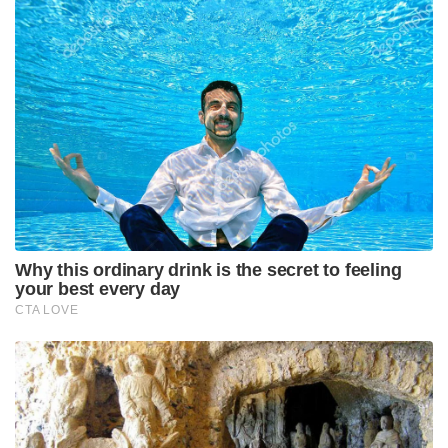
ശ്രദ്ധേയമായി.
ഇന്ത്യയും ഇറ്റലിയും തമ്മിലുള്ള ഉഭയകക്ഷി ബന്ധം
ശക്തമായ കുതിപ്പിലാണ് മുന്നോട്ട് പോകുന്നത്.
ഇരുരാജ്യങ്ങളും സംയുക്തമായി നടപ്പിലാക്കുന്ന
‘ജോയിന്റ് സ്ട്രാറ്റജിക് ആക്ഷൻ പ്ലാൻ 2025-2029’
മുൻനിർത്തി വിവിധ മേഖലകളിലെ സഹകരണം
കൂടുതൽ ഊർജ്ജിതമാക്കുകയാണ് ഈ
സന്ദർശനത്തിന്റെ പ്രധാന ലക്ഷ്യം. മുൻവർഷങ്ങളിൽ
ഇരുരാജ്യങ്ങളും തമ്മിലുള്ള വ്യാപാരം 16.77 ബില്യൺ
യുഎസ് ഡോളറിലെത്തിയിരുന്നു. 2000 ഏപ്രിൽ മുതൽ
2025 സെപ്റ്റംബർ വരെയുള്ള കണക്കുകൾ പ്രകാരം
3.66 ബില്യൺ യുഎസ് ഡോളറിന്റെ നേരിട്ടുള്ള വിദേശ
നിക്ഷേപവും (FDI) ഇറ്റലിയിൽ നിന്ന് ഇന്ത്യയിലേക്ക്
എത്തിയിട്ടുണ്ട്. വ്യാപാരം, പ്രതിരോധം, സുരക്ഷ,
ഹരിത ഊർജ്ജം, സാങ്കേതിക വിദ്യ, ഇന്നൊവേഷൻ
തുടങ്ങിയ മേഖലകളിലും, പുതുതായി വിഭാവനം