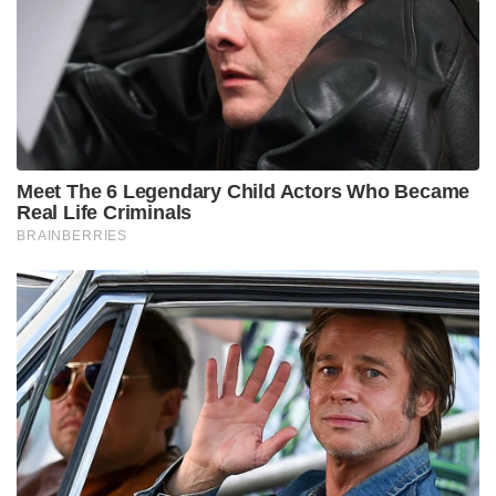
അക്കൗണ്ടുകളിലൂടെ പങ്കുവെച്ചു. “ഈ മനോഹരമായ
സമ്മാനത്തിന് നന്ദി” എന്ന കുറിപ്പോടെയാണ്
മെലോണി വീഡിയോ പോസ്റ്റ് ചെയ്തത്. മിഠായി
പാക്കറ്റ് കയ്യിലേന്തി ഇരുവരും
ചിരിച്ചുല്ലസിക്കുന്നതാണ് വീഡിയോയിലുള്ളത്.
“പ്രധാനമന്ത്രി മോദി എനിക്കായി വളരെ വളരെ
മികച്ചൊരു ടോഫി സമ്മാനമായി കൊണ്ടുവന്നിട്ടുണ്ട്,
മെലഡി” എന്ന് മെലോണി പറയുമ്പോൾ,
ചിരിച്ചുകൊണ്ട് പ്രധാനമന്ത്രി മോദിയും ‘മെലഡി’ എന്ന്
ആവർത്തിക്കുന്നത് വീഡിയോയിൽ കാണാം.
ചൊവ്വാഴ്ച രാത്രി റോമിലെത്തിയ പ്രധാനമന്ത്രി നരേന്ദ്ര
മോദിക്ക് അതീവ ഊഷ്മളമായ സ്വീകരണമാണ് ഇറ്റലി
നൽകിയത്. “റോമിലേക്ക് സ്വാഗതം എന്റെ
സുഹൃത്തേ” എന്ന് എക്സ് പ്ലാറ്റ്‌ഫോമിൽ
കുറിച്ചുകൊണ്ട് മെലോണി മോദിക്കൊപ്പമുള്ള ചിത്രം
പങ്കുവെച്ചിരുന്നു. തുടർന്ന് ഇരുവരും ഒന്നിച്ച് ഡിന്നറിൽ
പങ്കെടുക്കുകയും, റോമിലെ വിഖ്യാത