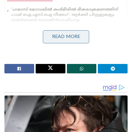
‘ഹമാസ് മോഡലിൽ കശ്മീരിൽ ഭീകരാക്രമണത്തിന്
പാക് ഐ.എസ്.ഐ നീക്കം!’: തുർക്കി പിസ്റ്റളുകളും
ഓൺലൈൻ ബ്രെയിൻവാഷിംഗും
‘പ്രധാനമന്ത്രി ചിലവഴിച്ച ഓരോ 1 രൂപയ്ക്കും തിരികെ
എത്തിയത് 66,000 രൂപയുടെ വിദേശ നിക്ഷേപം!’:
READ MORE
നരേന്ദ്ര മോദിയുടെ വിദേശ പര്യടനങ്ങളുടെ കണക്ക്
പുറത്ത്
‘മെലോണി’, ‘മോദി’ എന്നീ പേരുകൾ ചേർത്തുവെച്ച്
‘മെലോഡി’ (#Melodi) എന്ന പേരിൽ ഇരുവരുടെയും
സൌഹൃദം മുൻപും സോഷ്യൽ മീഡിയയിൽ
ട്രെൻഡിംഗായിരുന്നു. ഈ തമാശയും ജനപ്രിയ
ട്രെൻഡും ഉൾക്കൊണ്ടാണ് പ്രധാനമന്ത്രി മോദി
ഇത്തവണ റോമിലേക്ക് മെലഡി മിഠായിയുമായി
എത്തിയത്. സമ്മാനം കൈമാറുന്നതിന്റെ
മനോഹരമായ ഒരു വീഡിയോ ജോർജിയ മെലോണി
തന്റെ ഔദ്യോഗിക സോഷ്യൽ മീഡിയ