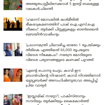
അത്ഭുതം;സ്റ്റീലിനേക്കാൾ 5 ഇരട്ടി ബലമുള്ള
വലകൾ;ചിലന്തി
‘ഹമാസ് മോഡലിൽ കശ്മീരിൽ
ഭീകരാക്രമണത്തിന് പാക് ഐ.എസ്.ഐ
നീക്കം!’: തുർക്കി പിസ്റ്റളുകളും ഓൺലൈൻ
ബ്രെയിൻവാഷിംഗും
‘പ്രധാനമന്ത്രി ചിലവഴിച്ച ഓരോ 1 രൂപയ്ക്കും
തിരികെ എത്തിയത് 66,000 രൂപയുടെ
വിദേശ നിക്ഷേപം!’: നരേന്ദ്ര മോദിയുടെ
വിദേശ പര്യടനങ്ങളുടെ കണക്ക് പുറത്ത്
‘എന്റെ പൊന്നു ചേട്ടാ, കാവി ഈ
ബ്രാൻഡിന്റെ നിറമാണ്; കാവി നിറത്തിനോട്
യൂട്യൂബർക്ക് അസഹിഷ്ണുത;വാ അടപ്പിച്ച്
പ്രിയ വാര്യർ
‘ഇസ്ലാമിക് നാറ്റോ’!; പാകിസ്താനും
സൗദിയും തുർക്കിയും കൈകോർത്ത്