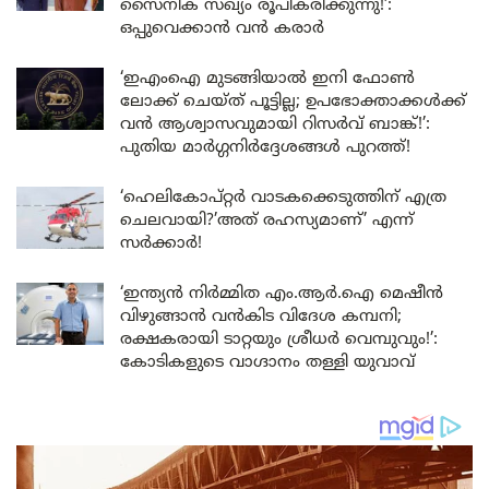
സൈനിക സഖ്യം രൂപീകരിക്കുന്നു!’:
ഒപ്പുവെക്കാൻ വൻ കരാർ
‘ഇഎംഐ മുടങ്ങിയാൽ ഇനി ഫോൺ
ലോക്ക് ചെയ്ത് പൂട്ടില്ല; ഉപഭോക്താക്കൾക്ക്
വൻ ആശ്വാസവുമായി റിസർവ് ബാങ്ക്!’:
പുതിയ മാർഗ്ഗനിർദ്ദേശങ്ങൾ പുറത്ത്!
‘ഹെലികോപ്റ്റർ വാടകക്കെടുത്തിന് എത്ര
ചെലവായി?’അത് രഹസ്യമാണ്’ എന്ന്
സർക്കാർ!
‘ഇന്ത്യൻ നിർമ്മിത എം.ആർ.ഐ മെഷീൻ
വിഴുങ്ങാൻ വൻകിട വിദേശ കമ്പനി;
രക്ഷകരായി ടാറ്റയും ശ്രീധർ വെമ്പുവും!’:
കോടികളുടെ വാഗ്ദാനം തള്ളി യുവാവ്