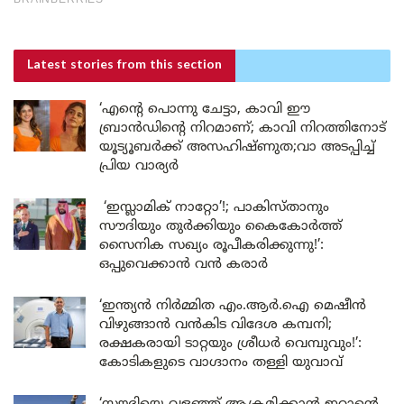
Latest stories
from this section
‘എന്റെ പൊന്നു ചേട്ടാ, കാവി ഈ
ബ്രാൻഡിന്റെ നിറമാണ്; കാവി നിറത്തിനോട്
യൂട്യൂബർക്ക് അസഹിഷ്ണുത;വാ അടപ്പിച്ച്
പ്രിയ വാര്യർ
‘ഇസ്ലാമിക് നാറ്റോ’!; പാകിസ്താനും
സൗദിയും തുർക്കിയും കൈകോർത്ത്
സൈനിക സഖ്യം രൂപീകരിക്കുന്നു!’:
ഒപ്പുവെക്കാൻ വൻ കരാർ
‘ഇന്ത്യൻ നിർമ്മിത എം.ആർ.ഐ മെഷീൻ
വിഴുങ്ങാൻ വൻകിട വിദേശ കമ്പനി;
രക്ഷകരായി ടാറ്റയും ശ്രീധർ വെമ്പുവും!’:
കോടികളുടെ വാഗ്ദാനം തള്ളി യുവാവ്