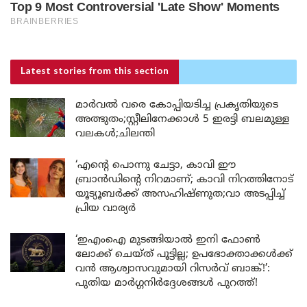
Latest stories
from this section
മാർവൽ വരെ കോപ്പിയടിച്ച പ്രകൃതിയുടെ
അത്ഭുതം;സ്റ്റീലിനേക്കാൾ 5 ഇരട്ടി ബലമുള്ള
വലകൾ;ചിലന്തി
‘എന്റെ പൊന്നു ചേട്ടാ, കാവി ഈ
ബ്രാൻഡിന്റെ നിറമാണ്; കാവി നിറത്തിനോട്
യൂട്യൂബർക്ക് അസഹിഷ്ണുത;വാ അടപ്പിച്ച്
പ്രിയ വാര്യർ
‘ഇഎംഐ മുടങ്ങിയാൽ ഇനി ഫോൺ
ലോക്ക് ചെയ്ത് പൂട്ടില്ല; ഉപഭോക്താക്കൾക്ക്
വൻ ആശ്വാസവുമായി റിസർവ് ബാങ്ക്!’:
പുതിയ മാർഗ്ഗനിർദ്ദേശങ്ങൾ പുറത്ത്!