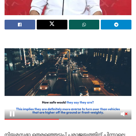
നിയമസഭാ തെരഞ്ഞെടുപ്പ് പരാജയത്തിന് പിന്നാലെ