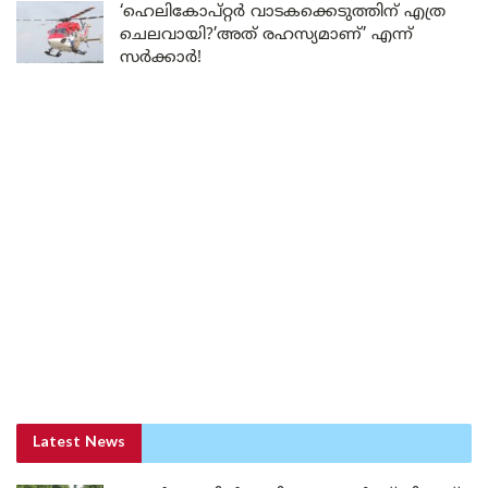
‘ഹെലികോപ്റ്റർ വാടകക്കെടുത്തിന് എത്ര
ചെലവായി?’അത് രഹസ്യമാണ്’ എന്ന്
സർക്കാർ!
Latest News