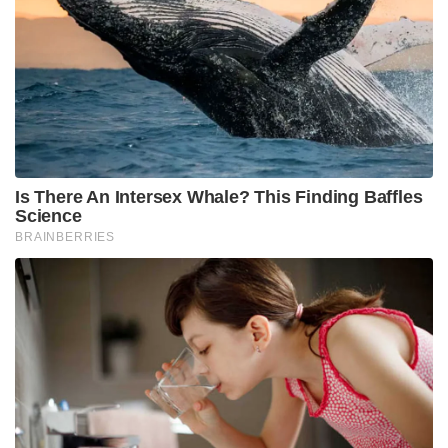
പിന്നാലെയാണ് തിരുവനന്തപുരം ജില്ലാ കമ്മറ്റിയിലും
സംസ്ഥാന സെക്രട്ടറിക്ക് നേരെ വിമർശനങ്ങൾ
ഉയർന്നത്. സാധാരണക്കാരായ ജനങ്ങളിലേക്ക്
ഇറങ്ങിച്ചെല്ലുന്നതിന് നേതാക്കളുടെ ശൈലി വലിയ
തടസ്സമാകുന്നുണ്ടെന്ന വിലയിരുത്തലിലാണ് പാർട്ടി.
മാധ്യമങ്ങളോട് കയർക്കുന്നതും ചോദ്യങ്ങളിൽ നിന്ന്
ഒളിച്ചോടുന്നതും പാർട്ടിക്ക് ജനങ്ങൾക്കിടയിൽ വലിയ
തിരിച്ചടിയുണ്ടാക്കിയെന്ന ബോധ്യം ഇപ്പോൾ സംസ്ഥാന
നേതൃത്വത്തിനുണ്ട്. ഇതിന്റെ അടിസ്ഥാനത്തിലാണ്
തന്റെ ഭാഗത്തുനിന്നുണ്ടായ വീഴ്ചകൾ തിരുത്താൻ എം
വി ഗോവിന്ദൻ തന്നെ നേരിട്ട് മുന്നിട്ടിറങ്ങിയിരിക്കുന്നത്.
Tags:
MV GOVIDHAN