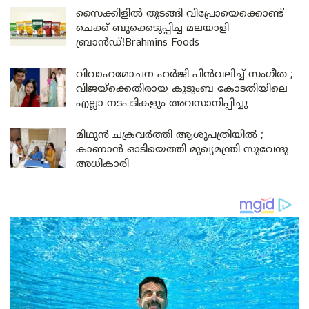
സൈക്കിളിൽ തുടങ്ങി വിപ്രോയെക്കൊണ്ട്
ചെക്ക് ബുക്കെടുപ്പിച്ച മലയാളി
ബ്രാൻഡ്!Brahmins Foods
വിവാഹമോചന ഹർജി പിൻവലിച്ച് സംഗീത ;
വിജയ്ക്കെതിരായ കുടുംബ കോടതിയിലെ
എല്ലാ നടപടികളും അവസാനിപ്പിച്ചു
മിഥുൻ ചക്രവർത്തി ആശുപത്രിയിൽ ;
കാണാൻ ഓടിയെത്തി മുഖ്യമന്ത്രി സുവേന്ദു
അധികാരി