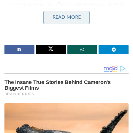
പക്വതയോടെയും ജനകീയ മുഖത്തോടെയും മാത്രമേ
പൊതുസമൂഹത്തിലും മാധ്യമങ്ങൾക്ക് മുന്നിലും
READ MORE
പെരുമാറൂ എന്നും സംസ്ഥാന സെക്രട്ടറി വ്യക്തമാക്കി.
Stories you may like
‘തമിഴ്‌നാട്ടിലെ ബസ് കണ്ടിട്ടുണ്ടോ?, നമ്മുടെ KSRTC
ബസിൽ ഡ്രൈവറോ കണ്ടക്ടറോ ഒരു തുള്ളി
വെള്ളമൊഴിക്കുന്നത് കണ്ടിട്ടുണ്ടോ?’: രമേശ്
ചെന്നിത്തല!
‘വടക്കൻ ജില്ലകളിൽ പ്രളയസമാന സാഹചര്യം; 4
ജില്ലകളിൽ റെഡ് അലർട്ട്!’: ബംഗാൾ ഉൾക്കടലിൽ
ന്യൂനമർദ്ദ സാദ്ധ്യത; കടലിൽ പോകരുതെന്ന് നിർദ്ദേശം!
തിരഞ്ഞെടുപ്പ് തോൽവിക്ക് പിന്നാലെ പാർട്ടി
നേതാക്കളുടെ അഹങ്കാരവും ധാർഷ്ട്യവുമാണ്
ജനങ്ങളെ അകറ്റിയതെന്ന വിമർശനം താഴേത്തട്ടിൽ
നിന്ന് ശക്തമായി ഉയർന്നിരുന്നു. ഇതിന്