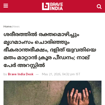
Home
News
ശരീരത്തിൽ രക്തമൊഴിച്ചും
മൃഗമാംസം ചൊരിഞ്ഞും
ഭീകരാന്തരീക്ഷം, ദളിത് യുവതിയെ
മതം മാറ്റാൻ ക്രൂര പീഡനം; നാല്
പേർ അറസ്റ്റിൽ
by
Brave India Desk
May 21, 2026, 04:32 pm IST