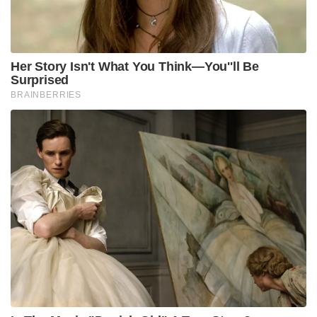
അതിക്രമം നടന്നത് ജാമിയ നഗർ പോലീസ് സ്റ്റേഷൻ
പരിധിയിലുള്ള ബറ്റ്‌ല ഹൗസ് മേഖലയിലായതിനാൽ
സൌത്ത് ഈസ്റ്റ് ഡൽഹി പോലീസ് അവിടെ
എഫ്.ഐ.ആർ (FIR) രജിസ്റ്റർ ചെയ്തു. കേസിൽ
ഇതുവരെ നാല് പ്രതികളെ പോലീസ് അറസ്റ്റ്
ചെയ്തിട്ടുണ്ട്.
പ്രതിയായ ഫഹീമിനെ 2025-ൽ ഗുരുഗ്രാം പോലീസ്
മറ്റൊരു കേസിൽ അറസ്റ്റ് ചെയ്തിരുന്നു. അന്ന്
ഇയാളുടെ മൊബൈൽ ഫോൺ പോലീസ്
പിടിച്ചെടുത്തതോടെയാണ് ദൃശ്യങ്ങൾ ഇനി
പുറത്തുപോകില്ലെന്ന ധൈര്യത്തിൽ യുവതി പരാതി
നൽകാൻ മുന്നോട്ടുവന്നത്.
Tags:
arrest
gang rape
Batla House