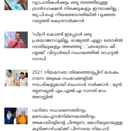
വ്യാപാരികൾക്കും ഒരു തരത്തിലുള്ള
ട്രാൻസാക്ഷൻ നിരക്കുകളും ഈടാക്കില്ല ;
യു.പി.ഐ നിയമഭേദഗതിയിൽ വ്യക്തത
വരുത്തി കേന്ദ്രസർക്കാർ
‘ഡിഗ്രി കൊണ്ട് ഇപ്പോൾ ഒരു
പ്രയോജനവുമില്ല, രാജ്യത്ത് എല്ലാ തൊഴിൽ
വാതിലുകളും അടഞ്ഞു’ ; ‘ഛാത്രോം കീ
ഗൂഞ്ച്’ വിദ്യാർത്ഥി സംഗമത്തിൽ രാഹുൽ
ഗാന്ധി
2021 നിയമസഭാ തിരഞ്ഞെടുപ്പിന് ശേഷം
നടന്ന അക്രമ സംഭവങ്ങളിൽ
നടപടികളുമായി ബംഗാൾ സർക്കാർ ; മുൻ
തൃണമൂൽ എം.എൽ.എ സനത് ഡേ
അറസ്റ്റിൽ
വനിതാ സംവരണത്തിനും
മണ്ഡലപുനർനിർണയത്തിനും
അകാലിദളിന്റെ പിന്തുണ; മോദിയുമായുള്ള
കൂടിക്കാഴ്ചയ്ക്ക് പിന്നാലെ നിലപാട്