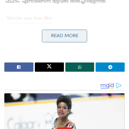
‘ഫഹീം’ എന്നാണെന്ന് യുവതി തിരിച്ചറിയുന്നത്.
Stories you may like
പാർട്ടിക്ക് വേണ്ടി പ്രതികരിച്ചതിനാണ് കള്ളക്കേസിൽ
READ MORE
ജയിലിൽ അടയ്ക്കപ്പെട്ടത്, പിന്തുണ വേണ്ട, പിന്നിൽ
നിന്ന് കുത്തരുത്; ജയരാജനെതിരെ ആഞ്ഞടിച്ച്
അർജുൻ ആയങ്കി
സാധാരണക്കാർക്കും ചെറുകിട വ്യാപാരികൾക്കും ഒരു
തരത്തിലുള്ള ട്രാൻസാക്ഷൻ നിരക്കുകളും ഈടാക്കില്ല
; യു.പി.ഐ നിയമഭേദഗതിയിൽ വ്യക്തത വരുത്തി
കേന്ദ്രസർക്കാർ
2022-ൽ യുവതിയെ ബറ്റ്‌ല ഹൗസിലേക്ക്
വിളിച്ചുവരുത്തുകയും അവിടെവെച്ച് നിരവധി പേർ
ചേർന്ന് കൂട്ടബലാത്സംഗത്തിന്
ഇരയാക്കുകയുമായിരുന്നു. യുവതിയുടെ ഒരു
സുഹൃത്തിന്റെ സഹായത്തോടെ പീഡനദൃശ്യങ്ങൾ
രഹസ്യമായി മൊബൈലിൽ പകർത്തി. പിന്നീട് ഈ