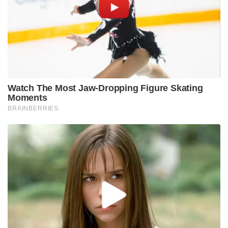
ദൃശ്യങ്ങൾ കാണിച്ച് പ്രതികൾ യുവതിയെ നിരന്തരം
ഭീഷണിപ്പെടുത്തുകയും ബ്ലാക്ക്‌മെയിൽ ചെയ്യുകയും
ചെയ്തു.
യുവതിയെ പിന്നീട് മീററ്റിലേക്ക് കൊണ്ടുപോകുകയും
അവിടെവെച്ചും ക്രൂരമായ ലൈംഗിക
അതിക്രമങ്ങൾക്ക് ഇരയാക്കുകയും ചെയ്തു. ഫഹീമും
ബന്ധുക്കളും അനധികൃത ആയുധക്കച്ചവടത്തിൽ
ഏർപ്പെട്ടിരുന്നവരാണെന്ന് യുവതി പറയുന്നു. “എന്നെ
ഭയപ്പെടുത്താനായി ഇയാൾ എന്റെ ശരീരം മുഴുവൻ
രക്തത്തിൽ മുക്കുമായിരുന്നു. എന്റെ മേൽ
മൃഗങ്ങളുടെ മാംസം ചൊരിഞ്ഞാണ് അവർ എന്നെ
പേടിപ്പിച്ചിരുന്നത്,” യുവതി പരാതിയിൽ പറഞ്ഞു.
തസ്‌ലീം മൗലവി എന്ന് തിരിച്ചറിഞ്ഞ മറ്റൊരു
വ്യക്തിയും തന്നെ ക്രൂരമായി പീഡിപ്പിക്കുകയും മതം
മാറാൻ കടുത്ത സമ്മർദ്ദം ചെലുത്തുകയും
ചെയ്തതായി യുവതി ആരോപിച്ചു. ആദ്യത്തെ