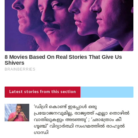
Latest stories
from this section
‘ഡിഗ്രി കൊണ്ട് ഇപ്പോൾ ഒരു
പ്രയോജനവുമില്ല, രാജ്യത്ത് എല്ലാ തൊഴിൽ
വാതിലുകളും അടഞ്ഞു’ ; ‘ഛാത്രോം കീ
ഗൂഞ്ച്’ വിദ്യാർത്ഥി സംഗമത്തിൽ രാഹുൽ
ഗാന്ധി