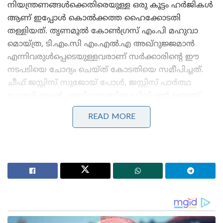
നിയന്ത്രണങ്ങൾക്കെതിരെയുള്ള ഒരു കൂട്ടം ഹർജികൾ
ആണ് ഇപ്പോൾ കൊൽക്കത്ത ഹൈക്കോടതി
തള്ളിയത്. തൃണമൂൽ കോൺഗ്രസ് എം.പി മഹുവാ
മൊയ്ത്ര, ടി.എം.സി എം.എൽ.എ അഖ്‌റുജ്ജമാൻ
എന്നിവരുൾപ്പെടെയുള്ളവരാണ് സർക്കാരിന്റെ ഈ
നടപടിയെ ചോദ്യം ചെയ്ത് കോടതിയെ സമീപിച്ചത്.
ചീഫ് ജസ്റ്റിസ് സുജോയ് പോൾ, ജസ്റ്റിസ് പാർത്ഥ
സാരഥി സെൻ എന്നിവരടങ്ങിയ ഡിവിഷൻ ബെഞ്ച്
ആണ് എതിർ ഹർജികൾ തള്ളിയത്. 2018-ൽ കൽക്കട്ട
READ MORE
ഹൈക്കോടതി തന്നെ പുറപ്പെടുവിച്ച വിധി
നടപ്പിലാക്കുക മാത്രമാണ് സർക്കാർ ഇപ്പോൾ
ചെയ്തിരിക്കുന്നതെന്നും, അതിനാൽ മെയ് 13-ലെ
സർക്കാർ വിജ്ഞാപനം റദ്ദാക്കാൻ കഴിയില്ലെന്നും
ഡിവിഷൻ ബെഞ്ച് വ്യക്തമാക്കി.
Stories you may like