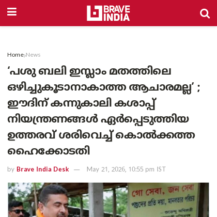
Home
News
‘പശു ബലി ഇസ്ലാം മതത്തിലെ
ഒഴിച്ചുകൂടാനാകാത്ത ആചാരമല്ല’ ;
ഈദിന് കന്നുകാലി കശാപ്പ്
നിയന്ത്രണങ്ങൾ ഏർപ്പെടുത്തിയ
ഉത്തരവ് ശരിവെച്ച് കൊൽക്കത്ത
ഹൈക്കോടതി
by
Brave India Desk
May 21, 2026, 10:55 pm IST