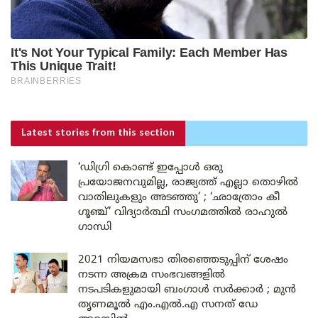
Latest stories
from this section
‘ഡിഗ്രി കൊണ്ട് ഇപ്പോൾ ഒരു
പ്രയോജനവുമില്ല, രാജ്യത്ത് എല്ലാ തൊഴിൽ
വാതിലുകളും അടഞ്ഞു’ ; ‘ഛാത്രോം കീ
ഗൂഞ്ച്’ വിദ്യാർത്ഥി സംഗമത്തിൽ രാഹുൽ
ഗാന്ധി
2021 നിയമസഭാ തിരഞ്ഞെടുപ്പിന് ശേഷം
നടന്ന അക്രമ സംഭവങ്ങളിൽ
നടപടികളുമായി ബംഗാൾ സർക്കാർ ; മുൻ
തൃണമൂൽ എം.എൽ.എ സനത് ഡേ