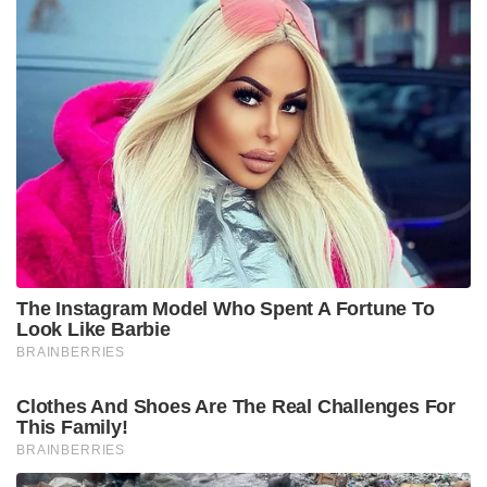
പാർട്ടിക്ക് വേണ്ടി പ്രതികരിച്ചതിനാണ് കള്ളക്കേസിൽ
ജയിലിൽ അടയ്ക്കപ്പെട്ടത്, പിന്തുണ വേണ്ട, പിന്നിൽ
നിന്ന് കുത്തരുത്; ജയരാജനെതിരെ ആഞ്ഞടിച്ച്
അർജുൻ ആയങ്കി
സാധാരണക്കാർക്കും ചെറുകിട വ്യാപാരികൾക്കും ഒരു
തരത്തിലുള്ള ട്രാൻസാക്ഷൻ നിരക്കുകളും ഈടാക്കില്ല
; യു.പി.ഐ നിയമഭേദഗതിയിൽ വ്യക്തത വരുത്തി
കേന്ദ്രസർക്കാർ
റോഡുകളോ മൈതാനങ്ങളോ ഉൾപ്പെടെയുള്ള
തുറസ്സായ പൊതുസ്ഥലങ്ങളിൽ പശു, എരുമ തുടങ്ങിയ
കന്നുകാലികളെ അറുക്കുന്നത് പൂർണ്ണമായും
നിരോധിച്ചിരിക്കുന്നതായി കോടതി അറിയിച്ചു. ഇസ്ലാം
മതവിശ്വാസപ്രകാരം ബക്രീദ് ആഘോഷങ്ങൾക്ക്
പശുവിനെത്തന്നെ ബലി നൽകണമെന്ന്
യാതൊരുവിധ നിർബന്ധവുമില്ലെന്ന മുഹമ്മദ് ഹനീഫ്
ഖുറേഷി കേസിലെ സുപ്രീം കോടതിയുടെ മുൻ
ഉത്തരവ് ഹൈക്കോടതി ചൂണ്ടിക്കാട്ടി. നിയമം ലംഘിച്ച്
അറവ് നടത്തിയാൽ ആറ് മാസം വരെ തടവോ 1,000