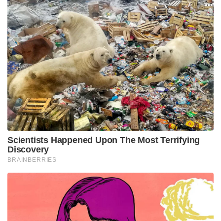
രൂപ പിഴയോ അല്ലെങ്കിൽ രണ്ടും കൂടിയോ ശിക്ഷ
ലഭിക്കാമെന്നും കോടതി അറിയിച്ചു.
Tags:
west bengal
cow slaughter ban
Kolkata High Court
eid cow slaughter