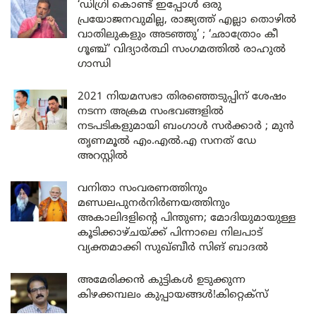
‘ഡിഗ്രി കൊണ്ട് ഇപ്പോൾ ഒരു
പ്രയോജനവുമില്ല, രാജ്യത്ത് എല്ലാ തൊഴിൽ
വാതിലുകളും അടഞ്ഞു’ ; ‘ഛാത്രോം കീ
ഗൂഞ്ച്’ വിദ്യാർത്ഥി സംഗമത്തിൽ രാഹുൽ
ഗാന്ധി
2021 നിയമസഭാ തിരഞ്ഞെടുപ്പിന് ശേഷം
നടന്ന അക്രമ സംഭവങ്ങളിൽ
നടപടികളുമായി ബംഗാൾ സർക്കാർ ; മുൻ
തൃണമൂൽ എം.എൽ.എ സനത് ഡേ
അറസ്റ്റിൽ
വനിതാ സംവരണത്തിനും
മണ്ഡലപുനർനിർണയത്തിനും
അകാലിദളിന്റെ പിന്തുണ; മോദിയുമായുള്ള
കൂടിക്കാഴ്ചയ്ക്ക് പിന്നാലെ നിലപാട്
വ്യക്തമാക്കി സുഖ്ബീർ സിങ് ബാദൽ
അമേരിക്കൻ കുട്ടികൾ ഉടുക്കുന്ന
കിഴക്കമ്പലം കുപ്പായങ്ങൾ!കിറ്റെക്സ്