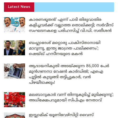
Latest News
കാരണഭൂതൻ’ എന്ന് പാടി തിരുവാതിര
കളിച്ചവർക്ക് വല്ലാത്ത തൊലിക്കട്ടി; സർവീസ്
സംഘടനകളെ പരിഹസിച്ച് വി.ഡി. സതീശൻ
ബംഗ്ലാദേശ് മറ്റൊരു പാകിസ്താനായി
മാറുന്നു, ഇന്ത്യ ജാഗ്രത പാലിക്കണം’;
ഷെയ്ഖ് ഹസീനയുടെ മകൻ
ആദായനികുതി അടയ്ക്കുന്ന 86,000 പേർ
മുൻഗണനാ റേഷൻ കാർഡിൽ; എഐ
പൂട്ടിൽ കുടുങ്ങി തട്ടിപ്പുകാർ, വൻ
പിഴയീടാക്കും!
മലബാറുകാർ വന്ന് തിന്നുകുടിച്ച് മുടിക്കുന്നു’;
അധിക്ഷേപവുമായി സിപിഎം നേതാവ്
ഇസ്ലാമിക് യൂണിവേഴ്സിറ്റി വൈസ്