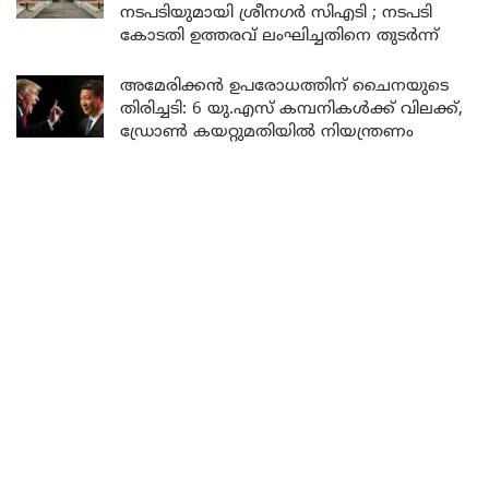
നടപടിയുമായി ശ്രീനഗർ സിഎടി ; നടപടി
കോടതി ഉത്തരവ് ലംഘിച്ചതിനെ തുടർന്ന്
അമേരിക്കൻ ഉപരോധത്തിന് ചൈനയുടെ
തിരിച്ചടി: 6 യു.എസ് കമ്പനികൾക്ക് വിലക്ക്,
ഡ്രോൺ കയറ്റുമതിയിൽ നിയന്ത്രണം