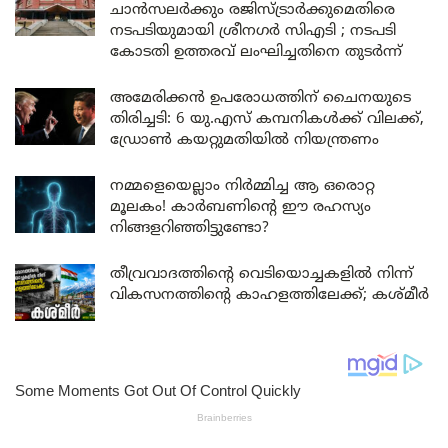
ചാൻസലർക്കും രജിസ്ട്രാർക്കുമെതിരെ
നടപടിയുമായി ശ്രീനഗർ സിഎടി ; നടപടി
കോടതി ഉത്തരവ് ലംഘിച്ചതിനെ തുടർന്ന്
അമേരിക്കൻ ഉപരോധത്തിന് ചൈനയുടെ
തിരിച്ചടി: 6 യു.എസ് കമ്പനികൾക്ക് വിലക്ക്,
ഡ്രോൺ കയറ്റുമതിയിൽ നിയന്ത്രണം
നമ്മളെയെല്ലാം നിർമ്മിച്ച ആ ഒരൊറ്റ
മൂലകം! കാർബണിന്റെ ഈ രഹസ്യം
നിങ്ങളറിഞ്ഞിട്ടുണ്ടോ?
തീവ്രവാദത്തിന്റെ വെടിയൊച്ചകളിൽ നിന്ന്
വികസനത്തിന്റെ കാഹളത്തിലേക്ക്; കശ്മീർ