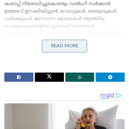
കശാപ്പ് നിരോധിച്ചുകൊണ്ടും ഡൽഹി സർക്കാർ
ഉത്തരവ് ഇറക്കിയിട്ടുണ്ട്. റോഡുകൾ, തെരുവുകൾ,
പാർക്കുകൾ, ജനവാസ മേഖലകൾ തുടങ്ങിയ
പൊതുസ്ഥലങ്ങളിൽ മൃഗബലി നടത്താൻ
അനുവദിക്കില്ല. സർക്കാർ അംഗീകരിച്ചിട്ടുള്ള നിശ്ചിത
കേന്ദ്രങ്ങളിൽ മാത്രമേ ഇതിന് അനുമതിയുണ്ടാകൂ
READ MORE
എന്നും ഡൽഹി സർക്കാർ പുറത്തിറക്കിയ മാർഗ
നിർദേശങ്ങളിൽ പറയുന്നു.
Stories you may like
കാരണഭൂതൻ’ എന്ന് പാടി തിരുവാതിര കളിച്ചവർക്ക്
വല്ലാത്ത തൊലിക്കട്ടി; സർവീസ് സംഘടനകളെ
പരിഹസിച്ച് വി.ഡി. സതീശൻ
ബംഗ്ലാദേശ് മറ്റൊരു പാകിസ്താനായി മാറുന്നു, ഇന്ത്യ
ജാഗ്രത പാലിക്കണം’; ഷെയ്ഖ് ഹസീനയുടെ മകൻ