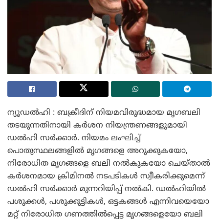
ന്യൂഡൽഹി : ബക്രീദിന് നിയമവിരുദ്ധമായ മൃഗബലി
തടയുന്നതിനായി കർശന നിയന്ത്രണങ്ങളുമായി
ഡൽഹി സർക്കാർ. നിയമം ലംഘിച്ച്
പൊതുസ്ഥലങ്ങളിൽ മൃഗങ്ങളെ അറുക്കുകയോ,
നിരോധിത മൃഗങ്ങളെ ബലി നൽകുകയോ ചെയ്താൽ
കർശനമായ ക്രിമിനൽ നടപടികൾ സ്വീകരിക്കുമെന്ന്
ഡൽഹി സർക്കാർ മുന്നറിയിപ്പ് നൽകി. ഡൽഹിയിൽ
പശുക്കൾ, പശുക്കുട്ടികൾ, ഒട്ടകങ്ങൾ എന്നിവയെയോ
മറ്റ് നിരോധിത ഗണത്തിൽപ്പെട്ട മൃഗങ്ങളെയോ ബലി