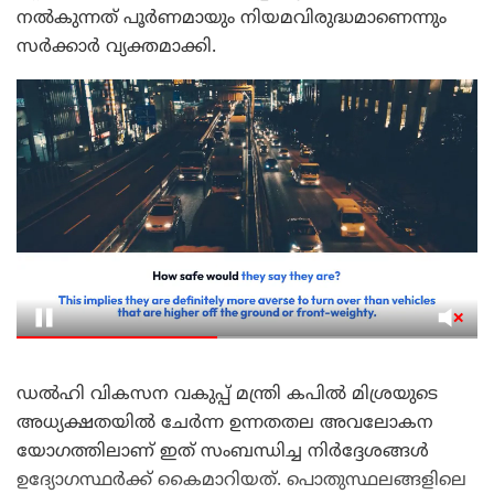
നൽകുന്നത് പൂർണമായും നിയമവിരുദ്ധമാണെന്നും
സർക്കാർ വ്യക്തമാക്കി.
ഡൽഹി വികസന വകുപ്പ് മന്ത്രി കപിൽ മിശ്രയുടെ
അധ്യക്ഷതയിൽ ചേർന്ന ഉന്നതതല അവലോകന
യോഗത്തിലാണ് ഇത് സംബന്ധിച്ച നിർദ്ദേശങ്ങൾ
ഉദ്യോഗസ്ഥർക്ക് കൈമാറിയത്. പൊതുസ്ഥലങ്ങളിലെ