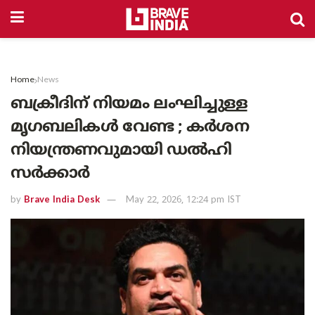
Home
News
ബക്രീദിന് നിയമം ലംഘിച്ചുള്ള
മൃഗബലികൾ വേണ്ട ; കർശന
നിയന്ത്രണവുമായി ഡൽഹി
സർക്കാർ
by
Brave India Desk
May 22, 2026, 12:24 pm IST