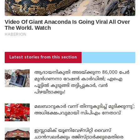
Latest stories
from this section
ആദായനികുതി അടയ്ക്കുന്ന 86,000 പേർ
മുൻഗണനാ റേഷൻ കാർഡിൽ; എഐ
പൂട്ടിൽ കുടുങ്ങി തട്ടിപ്പുകാർ, വൻ
പിഴയീടാക്കും!
മലബാറുകാർ വന്ന് തിന്നുകുടിച്ച് മുടിക്കുന്നു’;
അധിക്ഷേപവുമായി സിപിഎം നേതാവ്
ഇസ്ലാമിക് യൂണിവേഴ്സിറ്റി വൈസ്
ചാൻസലർക്കും രജിസ്ട്രാർക്കുമെതിരെ