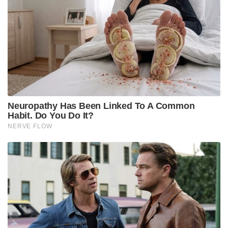
ഇതോടൊപ്പം, തെരുവുകളിലോ പൊതുവഴികളിലോ
താൽക്കാലികമായി മൃഗച്ചന്തകൾ സ്ഥാപിക്കുന്നതും
മൃഗങ്ങളെ നിയമവിരുദ്ധമായി വാങ്ങുന്നതും
വിൽക്കുന്നതും പൂർണ്ണമായും നിരോധിച്ചു. മൃഗബലിക്ക്
ശേഷം രക്തം റോഡുകളിലേക്കോ പൊതു
ഓടകളിലേക്കോ കനാലുകളിലേക്കോ ഒഴുക്കിവിടാൻ
പാടില്ല. അവശിഷ്ടങ്ങൾ തുറസ്സായ സ്ഥലങ്ങളിൽ
തള്ളരുത്. നിർദ്ദിഷ്ട സുരക്ഷാ മാനദണ്ഡങ്ങൾ
പാലിച്ചുമാത്രമേ ഇവ സംസ്കരിക്കാവൂ, എന്നീ
നിർദ്ദേശങ്ങളും സർക്കാർ നൽകിയിട്ടുണ്ട്. മൃഗങ്ങളെ
അനധികൃതമായി കടത്തുകയോ, നിയമവിരുദ്ധ
കശാപ്പുശാലകൾ പ്രവർത്തിപ്പിക്കുകയോ, സർക്കാർ
നിയമങ്ങൾ ലംഘിക്കുകയോ ചെയ്യുന്നതായി
ശ്രദ്ധയിൽപ്പെട്ടാൽ ഉടൻ തന്നെ ക്രിമിനൽ കേസ്
രജിസ്റ്റർ ചെയ്ത് പ്രതികളെ അറസ്റ്റ് ചെയ്യാൻ പോലീസ്
ഭരണകൂടത്തിന് മന്ത്രി കപിൽ മിശ്ര നിർദ്ദേശം നൽകി.
Tags:
animal sacrifice for bakrid
delhi
Animal Sacrifice