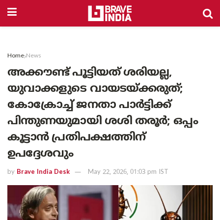
Home
News
അക്കൗണ്ട് പൂട്ടിയത് ശരിയല്ല,
യുവാക്കളുടെ വായടയ്ക്കരുത്;
കോക്രോച്ച് ജനതാ പാർട്ടിക്ക്
പിന്തുണയുമായി ശശി തരൂർ; ഒപ്പം
കൂട്ടാൻ പ്രതിപക്ഷത്തിന്
ഉപദ്ദേശവും
by
Brave India Desk
May 22, 2026, 01:03 pm IST