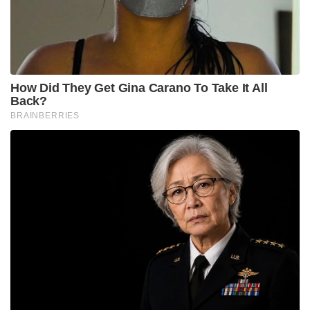
കണ്ട് യുവാക്കളെ തങ്ങളിലേക്ക് ആകർഷിക്കാൻ
പ്രതിപക്ഷ പാർട്ടികൾ മടിക്കരുത് എന്ന ഉപദേശവും
തരൂർ നൽകി.
വെറും അഞ്ച് ദിവസം മുൻപ് ഇന്റർനെറ്റിൽ
പ്രത്യക്ഷപ്പെട്ട ഈ പ്ലാറ്റ്‌ഫോം തങ്ങളെ
വിശേഷിപ്പിക്കുന്നത് “യുവാക്കളുടെ, യുവാക്കൾക്ക്
വേണ്ടിയുള്ള, യുവാക്കൾ നയിക്കുന്ന രാഷ്ട്രീയ
മുന്നണി” എന്നാണ്. “മടിയന്മാരുടെയും
തൊഴിലില്ലാത്തവരുടെയും ശബ്ദം” എന്നാണ് ഇവർ
സ്വയം പ്രഖ്യാപിച്ചിരിക്കുന്നത്. യു.എസിൽ പബ്ലിക്
റിലേഷൻസ് പഠനം പൂർത്തിയാക്കിയ അഭീജീത്
ദിപ്കെയാണ് ഇതിന്റെ സ്ഥാപകൻ.
Tags:
AI
shashi tharoor