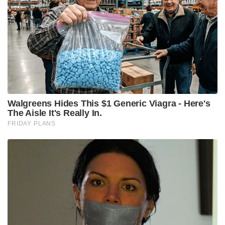
സാധിക്കും. അതുകൊണ്ട് തന്നെ ഇതിന്റെ അക്കൗണ്ട്
റദ്ദാക്കിയത് വലിയ തെറ്റാണ്. യുവാക്കൾക്ക് അവരുടെ
വികാരങ്ങൾ പ്രകടിപ്പിക്കാൻ ഒരിടം വേണം,
അതിനാൽ സി.ജെ.പി അക്കൗണ്ട് പൂട്ടിപ്പൂട്ടുന്നതിന്
പകരം അത് പ്രവർത്തിക്കാൻ അനുവദിക്കണം,” തരൂർ
ആവശ്യപ്പെട്ടു.
ജനാധിപത്യ രാജ്യങ്ങളിൽ വിയോജിപ്പുകൾക്കും
തമാശകൾക്കും പരിഹാസങ്ങൾക്കും നിരാശ
പ്രകടിപ്പിക്കാനുമുള്ള സ്വാതന്ത്ര്യം അനിവാര്യമാണെന്ന്
അദ്ദേഹം ഓർമ്മിപ്പിച്ചു. ഈ പ്രസ്ഥാനത്തിന്റെ ഭാവി
എന്താകുമെന്ന് അറിയില്ലെങ്കിലും ഇതിന് പിന്നിലുള്ള
യുവാക്കൾ തങ്ങളുടെ ഊർജ്ജം മുഖ്യധാര
രാഷ്ട്രീയത്തിലേക്ക് കൊണ്ടുവരുമെന്ന് തരൂർ പ്രത്യാശ
പ്രകടിപ്പിച്ചു. വോട്ട് രേഖപ്പെടുത്തിക്കൊണ്ട് മാറ്റത്തിന്റെ
ശബ്ദമാകാൻ അദ്ദേഹം യുവാക്കളോട് ആഹ്വാനം
ചെയ്തു. ഒപ്പം, ഈ വൻ തരംഗം ഒരു അവസരമായി