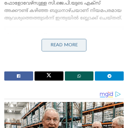
ഫോളോവേഴ്‌സുള്ള സി.ജെ.പി.യുടെ എക്സ്
അക്കൗണ്ട് കഴിഞ്ഞ ബുധനാഴ്ചയാണ് നിയമപരമായ
ആവശ്യത്തെത്തുടർന്ന് ഇന്ത്യയിൽ ബ്ലോക്ക് ചെയ്തത്.
Stories you may like
READ MORE
ജപ്പാന്റെ എഫ്-2 പോർവിമാനങ്ങൾ ആദ്യമായി
ഇന്ത്യയിലേക്ക് ; ഇന്തോ-പസഫിക്കിൽ പ്രതിരോധ
സഹകരണം ശക്തമാക്കാൻ തീരുമാനം
തീവ്രവാദ പ്രചാരണത്തിനെതിരെ ശക്തമായ
നടപടികളുമായി ഫഡ്നാവിസ് ; തീവ്രനിലപാടുള്ള 114
പ്രസിദ്ധീകരണങ്ങൾ നിരോധിച്ച് മഹാരാഷ്ട്ര സർക്കാർ
“ഇത്രയും കുറഞ്ഞ ദിവസങ്ങൾക്കുള്ളിൽ ഈ
പ്ലാറ്റ്‌ഫോം കൈവരിച്ച വളർച്ച എന്നെ
അത്ഭുതപ്പെടുത്തുന്നു. യുവാക്കളുടെ നിരാശയും
എന്തുകൊണ്ടാണ് അവർ ഈ പേജിനോട് ഇത്രയധികം
അടുക്കുന്നതെന്നും എനിക്ക് മനസ്സിലാക്കാൻ