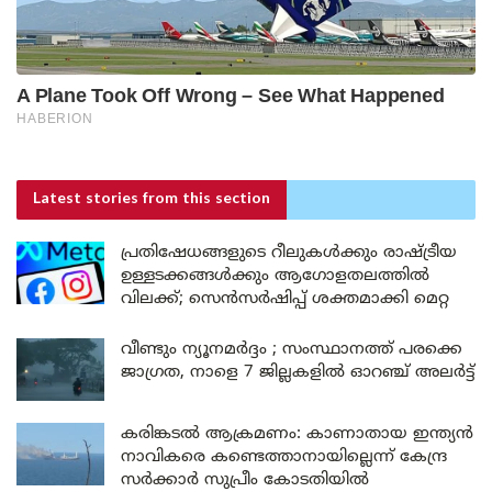
Latest stories
from this section
പ്രതിഷേധങ്ങളുടെ റീലുകൾക്കും രാഷ്ട്രീയ
ഉള്ളടക്കങ്ങൾക്കും ആഗോളതലത്തിൽ
വിലക്ക്; സെൻസർഷിപ്പ് ശക്തമാക്കി മെറ്റ
വീണ്ടും ന്യൂനമർദ്ദം ; സംസ്ഥാനത്ത് പരക്കെ
ജാഗ്രത, നാളെ 7 ജില്ലകളിൽ ഓറഞ്ച് അലർട്ട്
കരിങ്കടൽ ആക്രമണം: കാണാതായ ഇന്ത്യൻ
നാവികരെ കണ്ടെത്താനായില്ലെന്ന് കേന്ദ്ര
സർക്കാർ സുപ്രീം കോടതിയിൽ