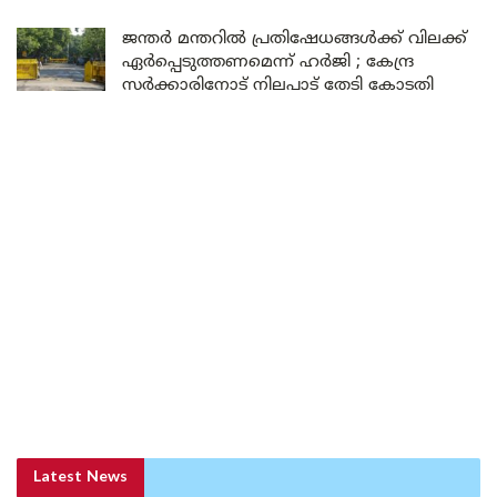
ജന്തർ മന്തറിൽ പ്രതിഷേധങ്ങൾക്ക് വിലക്ക്
ഏർപ്പെടുത്തണമെന്ന് ഹർജി ; കേന്ദ്ര
സർക്കാരിനോട് നിലപാട് തേടി കോടതി
Latest News