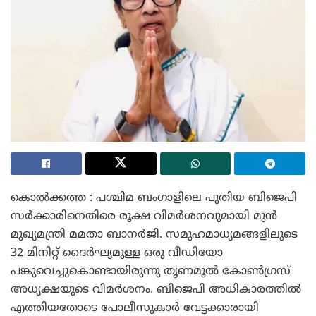
കൊൽക്കത്ത : പശ്ചിമ ബംഗാളിലെ പുതിയ ബിജെപി
സർക്കാരിനെതിരെ രൂക്ഷ വിമർശനവുമായി മുൻ
മുഖ്യമന്ത്രി മമതാ ബാനർജി. സമൂഹമാധ്യമങ്ങളിലൂടെ
32 മിനിറ്റ് ദൈർഘ്യമുള്ള ഒരു വീഡിയോ
പങ്കുവെച്ചുകൊണ്ടായിരുന്നു തൃണമൂൽ കോൺഗ്രസ്
അധ്യക്ഷയുടെ വിമർശനം. ബിജെപി അധികാരത്തിൽ
എത്തിയതോടെ പോലീസുകാർ വേട്ടക്കാരായി