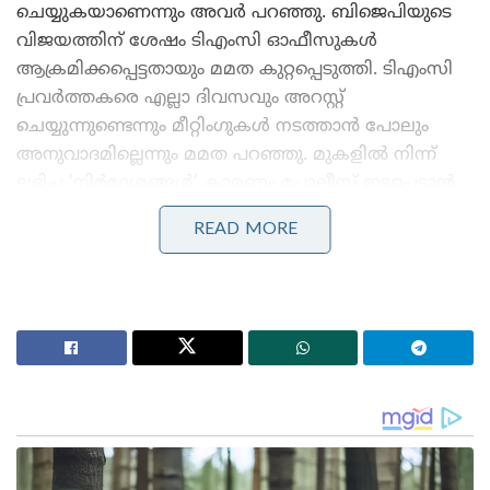
ചെയ്യുകയാണെന്നും അവർ പറഞ്ഞു. ബിജെപിയുടെ
വിജയത്തിന് ശേഷം ടിഎംസി ഓഫീസുകൾ
ആക്രമിക്കപ്പെട്ടതായും മമത കുറ്റപ്പെടുത്തി. ടിഎംസി
പ്രവർത്തകരെ എല്ലാ ദിവസവും അറസ്റ്റ്
ചെയ്യുന്നുണ്ടെന്നും മീറ്റിംഗുകൾ നടത്താൻ പോലും
അനുവാദമില്ലെന്നും മമത പറഞ്ഞു. മുകളിൽ നിന്ന്
ലഭിച്ച ‘നിർദ്ദേശങ്ങൾ’ കാരണം പോലീസ് ഇടപെടാൻ
വിസമ്മതിക്കുകയാണെന്നും മമതാ ബാനർജി
READ MORE
ആരോപണമുന്നയിച്ചു.
Stories you may like
ജന്തർ മന്തറിൽ പ്രതിഷേധങ്ങൾക്ക് വിലക്ക്
ഏർപ്പെടുത്തണമെന്ന് ഹർജി ; കേന്ദ്ര സർക്കാരിനോട്
നിലപാട് തേടി കോടതി
‘മുട്ടയെ പേടിക്കുന്നത് എന്തിന്? സ്വാതന്ത്ര്യ സമര
സേനാനികൾ വെടിയുണ്ടകൾ പോലും
ഏറ്റുവാങ്ങിയിരുന്നു’ ; മഹുവാ മൊയ്ത്രയെ
പരിഹസിച്ച് സുപ്രീം കോടതി