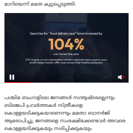
മാറിയെന്ന് മമത കുറ്റപ്പെടുത്തി.
പശ്ചിമ ബംഗാളിലെ ജനങ്ങൾ സന്തുഷ്ടരല്ലെന്നും
ബിജെപി പ്രവർത്തകർ സ്ത്രീകളെ
കൊള്ളയടിക്കുകയാണെന്നും മമതാ ബാനർജി
ആരോപിച്ചു. ജനങ്ങളെ സംരക്ഷിക്കേണ്ടവർ അവരെ
കൊള്ളയടിക്കുകയും നശിപ്പിക്കുകയും