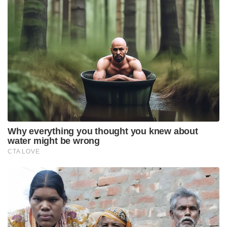
Tags:
BJP
west bengal
trinamool congress
mamata bannerjee