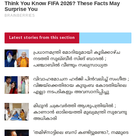
Latest stories
from this section
പ്രധാനമന്ത്രി മോദിയുമായി കൂടിക്കാഴ്ച
നടത്തി സുഖ്ബീർ സിങ് ബാദൽ ;
പഞ്ചാബിൽ വീണ്ടും സഖ്യസാധ്യത
വിവാഹമോചന ഹർജി പിൻവലിച്ച് സംഗീത ;
വിജയ്ക്കെതിരായ കുടുംബ കോടതിയിലെ
എല്ലാ നടപടികളും അവസാനിപ്പിച്ചു
മിഥുൻ ചക്രവർത്തി ആശുപത്രിയിൽ ;
കാണാൻ ഓടിയെത്തി മുഖ്യമന്ത്രി സുവേന്ദു
അധികാരി
‘തമിഴ്‌നാട്ടിലെ ബസ് കണ്ടിട്ടുണ്ടോ?, നമ്മുടെ