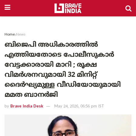
Home
News
ബിജെപി അധികാരത്തിൽ
എത്തിയതോടെ പോലീസുകാർ
വേട്ടക്കാരായി മാറി ; രൂക്ഷ
വിമർശനവുമായി 32 മിനിറ്റ്
ദൈർഘ്യമുള്ള വീഡിയോയുമായി
മമത ബാനർജി
by
Brave India Desk
May 24, 2026, 06:56 pm IST