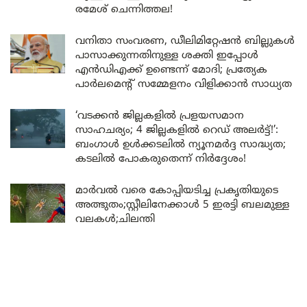
രമേശ് ചെന്നിത്തല!
വനിതാ സംവരണ, ഡീലിമിറ്റേഷൻ ബില്ലുകൾ
പാസാക്കുന്നതിനുള്ള ശക്തി ഇപ്പോൾ
എൻഡിഎക്ക് ഉണ്ടെന്ന് മോദി; പ്രത്യേക
പാർലമെന്റ് സമ്മേളനം വിളിക്കാൻ സാധ്യത
‘വടക്കൻ ജില്ലകളിൽ പ്രളയസമാന
സാഹചര്യം; 4 ജില്ലകളിൽ റെഡ് അലർട്ട്!’:
ബംഗാൾ ഉൾക്കടലിൽ ന്യൂനമർദ്ദ സാദ്ധ്യത;
കടലിൽ പോകരുതെന്ന് നിർദ്ദേശം!
മാർവൽ വരെ കോപ്പിയടിച്ച പ്രകൃതിയുടെ
അത്ഭുതം;സ്റ്റീലിനേക്കാൾ 5 ഇരട്ടി ബലമുള്ള
വലകൾ;ചിലന്തി