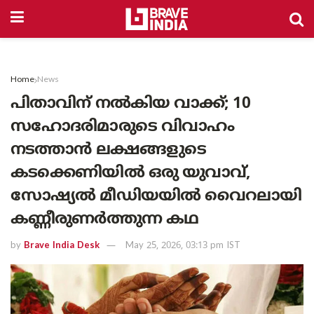
Home
News
പിതാവിന് നൽകിയ വാക്ക്; 10
സഹോദരിമാരുടെ വിവാഹം
നടത്താൻ ലക്ഷങ്ങളുടെ
കടക്കെണിയിൽ ഒരു യുവാവ്,
സോഷ്യൽ മീഡിയയിൽ വൈറലായി
കണ്ണീരുണർത്തുന്ന കഥ
by
Brave India Desk
May 25, 2026, 03:13 pm IST