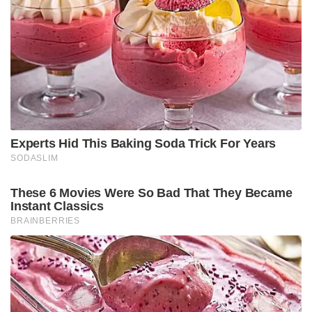
മുതൽ 3 കോടി രൂപ വരെ വേണ്ടിവരുമെന്നാണ്
ഇദ്ദേഹം കണക്കാക്കുന്നത്. “ഈ ഏഴ് പേരുടെ
വിവാഹം കൂടി കഴിഞ്ഞാലേ ഞാൻ സ്വന്തം
വിവാഹത്തെക്കുറിച്ച് ചിന്തിക്കൂ. എന്റെ മക്കൾ
ഉണ്ടാകുമ്പോൾ എനിക്ക് പ്രായം 60-70
ആയിട്ടുണ്ടാകും” – ചിരിച്ചുകൊണ്ട് ഈ യുവാവ്
പറയുന്ന വാക്കുകൾ സോഷ്യൽ മീഡിയയെ
കണ്ണീരിലാഴ്ത്തി.
ഈ യുവാവിന്റെ നിശ്ചയദാർഢ്യത്തെയും
കുടുംബത്തോടുള്ള സ്നേഹത്തെയും
അഭിനന്ദിക്കുന്നവരും, അതേസമയം അനാവശ്യമായ
സാമൂഹിക സമ്മർദ്ദത്തിന് വഴങ്ങി സ്വന്തം ജീവിതം
ബലികഴിക്കുന്നത് ശരിയാണോ എന്ന്
ചോദിക്കുന്നവരും സോഷ്യൽ മീഡിയയിലുണ്ട്.