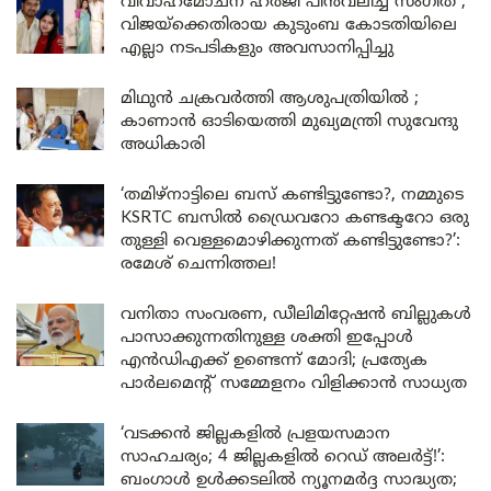
വിവാഹമോചന ഹർജി പിൻവലിച്ച് സംഗീത ;
വിജയ്ക്കെതിരായ കുടുംബ കോടതിയിലെ
എല്ലാ നടപടികളും അവസാനിപ്പിച്ചു
മിഥുൻ ചക്രവർത്തി ആശുപത്രിയിൽ ;
കാണാൻ ഓടിയെത്തി മുഖ്യമന്ത്രി സുവേന്ദു
അധികാരി
‘തമിഴ്‌നാട്ടിലെ ബസ് കണ്ടിട്ടുണ്ടോ?, നമ്മുടെ
KSRTC ബസിൽ ഡ്രൈവറോ കണ്ടക്ടറോ ഒരു
തുള്ളി വെള്ളമൊഴിക്കുന്നത് കണ്ടിട്ടുണ്ടോ?’:
രമേശ് ചെന്നിത്തല!
വനിതാ സംവരണ, ഡീലിമിറ്റേഷൻ ബില്ലുകൾ
പാസാക്കുന്നതിനുള്ള ശക്തി ഇപ്പോൾ
എൻഡിഎക്ക് ഉണ്ടെന്ന് മോദി; പ്രത്യേക
പാർലമെന്റ് സമ്മേളനം വിളിക്കാൻ സാധ്യത
‘വടക്കൻ ജില്ലകളിൽ പ്രളയസമാന
സാഹചര്യം; 4 ജില്ലകളിൽ റെഡ് അലർട്ട്!’:
ബംഗാൾ ഉൾക്കടലിൽ ന്യൂനമർദ്ദ സാദ്ധ്യത;