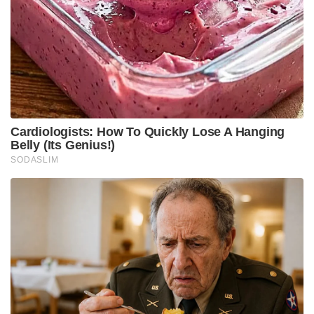
Tags:
marriage
Viral video