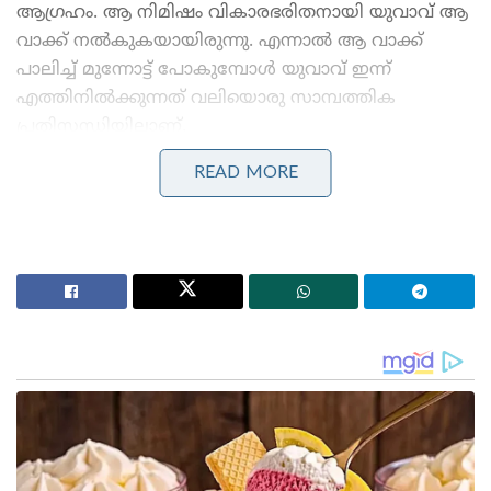
ആഗ്രഹം. ആ നിമിഷം വികാരഭരിതനായി യുവാവ് ആ
വാക്ക് നൽകുകയായിരുന്നു. എന്നാൽ ആ വാക്ക്
പാലിച്ച് മുന്നോട്ട് പോകുമ്പോൾ യുവാവ് ഇന്ന്
എത്തിനിൽക്കുന്നത് വലിയൊരു സാമ്പത്തിക
പ്രതിസന്ധിയിലാണ്.
READ MORE
Stories you may like
വിവാഹമോചന ഹർജി പിൻവലിച്ച് സംഗീത ;
വിജയ്ക്കെതിരായ കുടുംബ കോടതിയിലെ എല്ലാ
നടപടികളും അവസാനിപ്പിച്ചു
മിഥുൻ ചക്രവർത്തി ആശുപത്രിയിൽ ; കാണാൻ
ഓടിയെത്തി മുഖ്യമന്ത്രി സുവേന്ദു അധികാരി
ഇതിനകം മൂന്ന് സഹോദരിമാരുടെ വിവാഹം
നടത്തിക്കഴിഞ്ഞു. ഇതിനായി യുവാവ് എടുത്ത കടം 35
ലക്ഷം രൂപയാണ്. ഇനിയും ഏഴ് സഹോദരിമാരുടെ
വിവാഹം ബാക്കിയുണ്ട്. ഇതിനായി ഏകദേശം 2