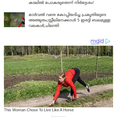
കടലിൽ പോകരുതെന്ന് നിർദ്ദേശം!
മാർവൽ വരെ കോപ്പിയടിച്ച പ്രകൃതിയുടെ
അത്ഭുതം;സ്റ്റീലിനേക്കാൾ 5 ഇരട്ടി ബലമുള്ള
വലകൾ;ചിലന്തി