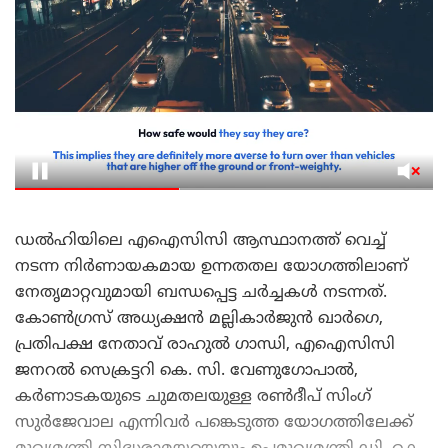
​ഡൽഹിയിലെ എഐസിസി ആസ്ഥാനത്ത് വെച്ച്
നടന്ന നിർണായകമായ ഉന്നതതല യോഗത്തിലാണ്
നേതൃമാറ്റവുമായി ബന്ധപ്പെട്ട ചർച്ചകൾ നടന്നത്.
കോൺഗ്രസ് അധ്യക്ഷൻ മല്ലികാർജുൻ ഖാർഗെ,
പ്രതിപക്ഷ നേതാവ് രാഹുൽ ഗാന്ധി, എഐസിസി
ജനറൽ സെക്രട്ടറി കെ. സി. വേണുഗോപാൽ,
കർണാടകയുടെ ചുമതലയുള്ള രൺദീപ് സിംഗ്
സുർജേവാല എന്നിവർ പങ്കെടുത്ത യോഗത്തിലേക്ക്