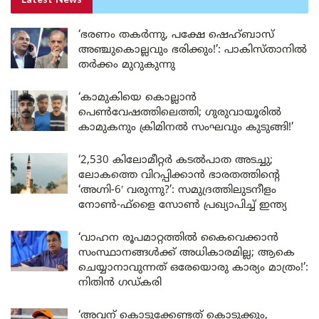
Latest News
‘ഭരണം തകർന്നു, പക്ഷേ ഷെഹ്ബാസ്
അഞ്ചുകൊല്ലവും ഭരിക്കും!’: പാകിസ്താനിൽ
തർക്കം മുറുകുന്നു
‘കാമുകിയെ കൊല്ലാൻ
പെൺവേഷത്തിലെത്തി; ഗുരുവായൂരിൽ
കാമുകനും ക്രിമിനൽ സംഘവും കുടുങ്ങി!’
‘2,530 കിലോമീറ്റർ കടൽപാത അടച്ചു;
ലോകത്തെ വിറപ്പിക്കാൻ ഭാരതത്തിന്റെ
‘അഗ്നി-6′ വരുന്നു?’: സമുദ്രത്തിലുടനീളം
നോൺ-ഫ്ളൈ സോൺ പ്രഖ്യാപിച്ച് ഇന്ത്യ
‘വാഹന രൂപമാറ്റത്തിൽ കൈവെക്കാൻ
സംസ്ഥാനങ്ങൾക്ക് അധികാരമില്ല; ആകെ
ചെയ്യാനാവുന്നത് ഒരേയൊരു കാര്യം മാത്രം!’:
നിതിൻ ഗഡ്കരി
‘അവന് കൊടുക്കേണ്ടത് കൊടുക്കും,