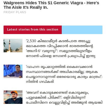
Latest stories
from this section
‘2,530 കിലോമീറ്റർ കടൽപാത അടച്ചു;
ലോകത്തെ വിറപ്പിക്കാൻ ഭാരതത്തിന്റെ
‘അഗ്നി-6′ വരുന്നു?’: സമുദ്രത്തിലുടനീളം
നോൺ-ഫ്ളൈ സോൺ പ്രഖ്യാപിച്ച് ഇന്ത്യ
‘വാഹന രൂപമാറ്റത്തിൽ കൈവെക്കാൻ
സംസ്ഥാനങ്ങൾക്ക് അധികാരമില്ല; ആകെ
ചെയ്യാനാവുന്നത് ഒരേയൊരു കാര്യം മാത്രം!’:
നിതിൻ ഗഡ്കരി
‘അവന് കൊടുക്കേണ്ടത് കൊടുക്കും,
പറ്റുമെങ്കിൽ പിടിക്ക്!’: ഒളിവിലിരുന്ന്
പോലീസിനെ വെല്ലുവിളിച്ച് അർജുൻ ആയങ്കി