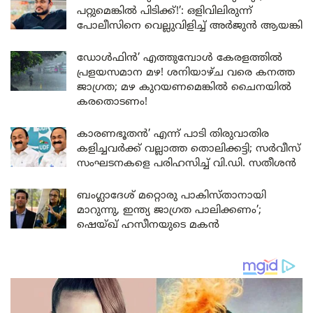
പറ്റുമെങ്കിൽ പിടിക്ക്!’: ഒളിവിലിരുന്ന്
പോലീസിനെ വെല്ലുവിളിച്ച് അർജുൻ ആയങ്കി
ഡോൾഫിൻ’ എത്തുമ്പോൾ കേരളത്തിൽ
പ്രളയസമാന മഴ! ശനിയാഴ്ച വരെ കനത്ത
ജാഗ്രത; മഴ കുറയണമെങ്കിൽ ചൈനയിൽ
കരതൊടണം!
കാരണഭൂതൻ’ എന്ന് പാടി തിരുവാതിര
കളിച്ചവർക്ക് വല്ലാത്ത തൊലിക്കട്ടി; സർവീസ്
സംഘടനകളെ പരിഹസിച്ച് വി.ഡി. സതീശൻ
ബംഗ്ലാദേശ് മറ്റൊരു പാകിസ്താനായി
മാറുന്നു, ഇന്ത്യ ജാഗ്രത പാലിക്കണം’;
ഷെയ്ഖ് ഹസീനയുടെ മകൻ