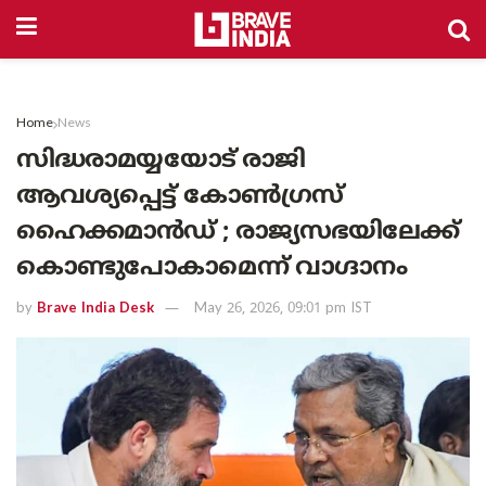
Home
News
സിദ്ധരാമയ്യയോട് രാജി
ആവശ്യപ്പെട്ട് കോൺഗ്രസ്
ഹൈക്കമാൻഡ് ; രാജ്യസഭയിലേക്ക്
കൊണ്ടുപോകാമെന്ന് വാഗ്ദാനം
by
Brave India Desk
May 26, 2026, 09:01 pm IST