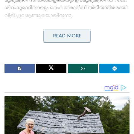
മുഖ്യമന്ത്രി സിദ്ധരാമയ്യയെയും ഉപമുഖ്യമന്ത്രി ഡി. കെ.
ശിവകുമാറിനെയും ഹൈക്കമാൻഡ് അടിയന്തിരമായി
വിളിച്ചുവരുത്തുകയായിരുന്നു.
Stories you may like
READ MORE
‘ഭരണം തകർന്നു, പക്ഷേ ഷെഹ്ബാസ്
അഞ്ചുകൊല്ലവും ഭരിക്കും!’: പാകിസ്താനിൽ തർക്കം
മുറുകുന്നു
‘കാമുകിയെ കൊല്ലാൻ പെൺവേഷത്തിലെത്തി;
ഗുരുവായൂരിൽ കാമുകനും ക്രിമിനൽ സംഘവും
കുടുങ്ങി!’
മുഖ്യമന്ത്രി പദം ഒഴിഞ്ഞ് സിദ്ധരാമയ്യ ദേശീയ
രാഷ്ട്രീയത്തിലേക്ക് മാറണമെന്നും, പകരം
കർണാടകയിൽ നിന്ന് അദ്ദേഹത്തിന് രാജ്യസഭാ സീറ്റും
ഡൽഹിയിൽ വലിയൊരു പദവിയും നൽകാമെന്നും
ഹൈക്കമാൻഡ് വാഗ്ദാനം ചെയ്തിട്ടുണ്ട്. കൂടാതെ