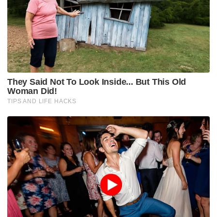
സിദ്ധരാമയ്യയുടെ മകനും നിലവിൽ നിയമനിർമ്മാണ
കൗൺസിൽ അംഗവുമായ യതീന്ദ്ര സിദ്ധരാമയ്യയ്ക്ക്
സംസ്ഥാന മന്ത്രിസഭയിൽ പ്രധാന പദവി നൽകാനും
ധാരണയായതായാണ് സൂചന.
Tags:
congress
rahul gandhi
congress high command
karnataka
Karnataka Chief Minister Siddaramaiah