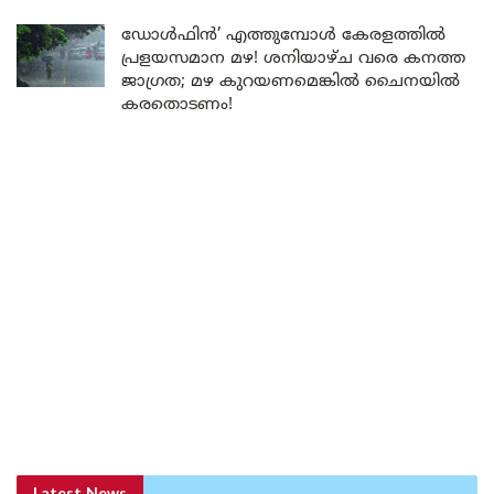
ഡോൾഫിൻ’ എത്തുമ്പോൾ കേരളത്തിൽ
പ്രളയസമാന മഴ! ശനിയാഴ്ച വരെ കനത്ത
ജാഗ്രത; മഴ കുറയണമെങ്കിൽ ചൈനയിൽ
കരതൊടണം!