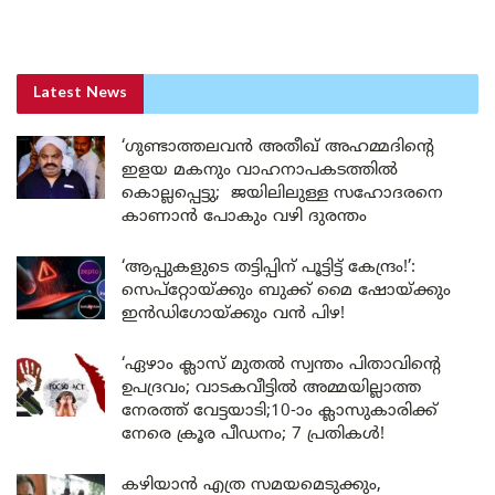
Latest News
‘ഗുണ്ടാത്തലവൻ അതീഖ് അഹമ്മദിന്റെ
ഇളയ മകനും വാഹനാപകടത്തിൽ
കൊല്ലപ്പെട്ടു; ജയിലിലുള്ള സഹോദരനെ
കാണാൻ പോകും വഴി ദുരന്തം
‘ആപ്പുകളുടെ തട്ടിപ്പിന് പൂട്ടിട്ട് കേന്ദ്രം!’:
സെപ്റ്റോയ്ക്കും ബുക്ക് മൈ ഷോയ്ക്കും
ഇൻഡിഗോയ്ക്കും വൻ പിഴ!
‘ഏഴാം ക്ലാസ് മുതൽ സ്വന്തം പിതാവിന്റെ
ഉപദ്രവം; വാടകവീട്ടിൽ അമ്മയില്ലാത്ത
നേരത്ത് വേട്ടയാടി;10-ാം ക്ലാസുകാരിക്ക്
നേരെ ക്രൂര പീഡനം; 7 പ്രതികൾ!
കഴിയാൻ എത്ര സമയമെടുക്കും,