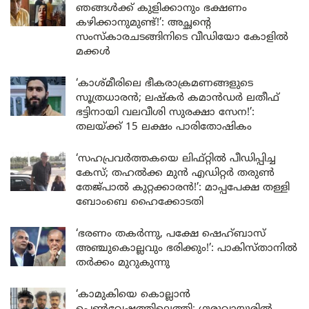
ഞങ്ങൾക്ക് കുളിക്കാനും ഭക്ഷണം
കഴിക്കാനുമുണ്ട്!’: അച്ഛന്റെ
സംസ്കാരചടങ്ങിനിടെ വീഡിയോ കോളിൽ
മക്കൾ
‘കാശ്മീരിലെ ഭീകരാക്രമണങ്ങളുടെ
സൂത്രധാരൻ; ലഷ്കർ കമാൻഡർ ലതീഫ്
ഭട്ടിനായി വലവീശി സുരക്ഷാ സേന!’:
തലയ്ക്ക് 15 ലക്ഷം പാരിതോഷികം
‘സഹപ്രവർത്തകയെ ലിഫ്റ്റിൽ പീഡിപ്പിച്ച
കേസ്; തഹൽക്ക മുൻ എഡിറ്റർ തരുൺ
തേജ്പാൽ കുറ്റക്കാരൻ!’: മാപ്പപേക്ഷ തള്ളി
ബോംബെ ഹൈക്കോടതി
‘ഭരണം തകർന്നു, പക്ഷേ ഷെഹ്ബാസ്
അഞ്ചുകൊല്ലവും ഭരിക്കും!’: പാകിസ്താനിൽ
തർക്കം മുറുകുന്നു
‘കാമുകിയെ കൊല്ലാൻ