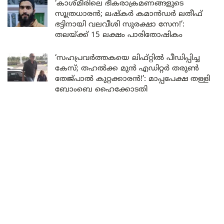
‘കാശ്മീരിലെ ഭീകരാക്രമണങ്ങളുടെ
സൂത്രധാരൻ; ലഷ്കർ കമാൻഡർ ലതീഫ്
ഭട്ടിനായി വലവീശി സുരക്ഷാ സേന!’:
തലയ്ക്ക് 15 ലക്ഷം പാരിതോഷികം
‘സഹപ്രവർത്തകയെ ലിഫ്റ്റിൽ പീഡിപ്പിച്ച
കേസ്; തഹൽക്ക മുൻ എഡിറ്റർ തരുൺ
തേജ്പാൽ കുറ്റക്കാരൻ!’: മാപ്പപേക്ഷ തള്ളി
ബോംബെ ഹൈക്കോടതി