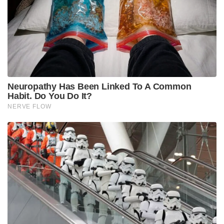
അതിർത്തി പ്രദേശങ്ങളിലെ സ്‌കൂൾ
വിദ്യാർത്ഥികളുമായും യുവാക്കളുമായും
ബി.എസ്.എഫ് സൈനികർ നിരന്തരം
ആശയവിനിമയം നടത്തണം. പുതിയ തലമുറയെ
സുരക്ഷാ കാര്യങ്ങളിൽ ബോധവൽക്കരിക്കണം.
അതിർത്തി കടന്നുള്ള കള്ളക്കടത്തും ഡ്രോൺ
ഉപയോഗിച്ചുള്ള ഭീഷണികളും നിരീക്ഷിക്കാൻ
കൂടുതൽ ജാഗ്രത വേണമെന്ന് അമിത് ഷാ
നിർദ്ദേശിച്ചു. അതിർത്തിക്കപ്പുറത്ത് നിന്ന് അയക്കുന്ന
വസ്തുക്കൾ സ്വീകരിക്കുന്നവരെയും അവ
ഉപയോഗിക്കുന്നവരെയും തദ്ദേശ പോലീസുമായി
ചേർന്ന് കൃത്യമായി നിരീക്ഷിക്കണം. “ഇതൊരു നാല്
ലെയർ സിസ്റ്റമല്ല, മറിച്ച് എല്ലാ പങ്കാളികളുടെയും
സംയുക്ത ഉത്തരവാദിത്തമാണ്,” എന്ന് അദ്ദേഹം
അടിവരയിട്ടു പറഞ്ഞു.
Tags:
quadrangular security grid
Amit Shah
modi government