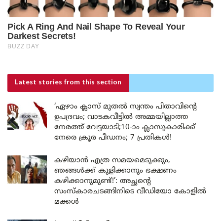
Latest stories
from this section
‘ഏഴാം ക്ലാസ് മുതൽ സ്വന്തം പിതാവിന്റെ
ഉപദ്രവം; വാടകവീട്ടിൽ അമ്മയില്ലാത്ത
നേരത്ത് വേട്ടയാടി;10-ാം ക്ലാസുകാരിക്ക്
നേരെ ക്രൂര പീഡനം; 7 പ്രതികൾ!
കഴിയാൻ എത്ര സമയമെടുക്കും,
ഞങ്ങൾക്ക് കുളിക്കാനും ഭക്ഷണം
കഴിക്കാനുമുണ്ട്!’: അച്ഛന്റെ
സംസ്കാരചടങ്ങിനിടെ വീഡിയോ കോളിൽ
മക്കൾ