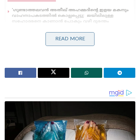
‘ഗുണ്ടാത്തലവൻ അതീഖ് അഹമ്മദിന്റെ ഇളയ മകനും
വാഹനാപകടത്തിൽ കൊല്ലപ്പെട്ടു; ജയിലിലുള്ള
സഹോദരനെ കാണാൻ പോകും വഴി ദുരന്തം
‘ആപ്പുകളുടെ തട്ടിപ്പിന് പൂട്ടിട്ട് കേന്ദ്രം!’: സെപ്റ്റോയ്ക്കും
ബുക്ക് മൈ ഷോയ്ക്കും ഇൻഡിഗോയ്ക്കും വൻ പിഴ!
READ MORE
ഈ നാല് വിഭാഗങ്ങളും തമ്മിലുള്ള ഏകോപനമില്ലാതെ
ഒരു സുരക്ഷിത അതിർത്തി എന്ന സങ്കൽപ്പം
അസാധ്യമാണ്. അതിർത്തിക്ക് പുറത്തുനിന്നുള്ള
ഭീഷണികൾ മാത്രമല്ല, ഉള്ളിൽ നിന്ന് പ്രവർത്തിക്കുന്ന
വിഘടനവാദി ശക്തികളെയും നിരീക്ഷിക്കണം.
അതിർത്തി ഗ്രാമങ്ങളെ വികസിപ്പിക്കാനുള്ള കേന്ദ്ര
പദ്ധതികൾക്ക് കൂടുതൽ മുൻഗണന നൽകണം.
കേന്ദ്ര-സംസ്ഥാന സർക്കാരുകളുടെ ക്ഷേമപദ്ധതികൾ
അതിർത്തി ഗ്രാമങ്ങളിൽ 100 ശതമാനം എത്തിക്കാൻ
ബി.എസ്.എഫ് മുൻകൈ എടുക്കണം.