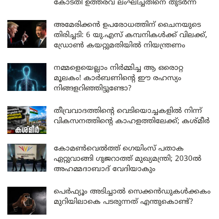
കോടതി ഉത്തരവ് ലംഘിച്ചതിനെ തുടർന്ന്
അമേരിക്കൻ ഉപരോധത്തിന് ചൈനയുടെ
തിരിച്ചടി: 6 യു.എസ് കമ്പനികൾക്ക് വിലക്ക്,
ഡ്രോൺ കയറ്റുമതിയിൽ നിയന്ത്രണം
നമ്മളെയെല്ലാം നിർമ്മിച്ച ആ ഒരൊറ്റ
മൂലകം! കാർബണിന്റെ ഈ രഹസ്യം
നിങ്ങളറിഞ്ഞിട്ടുണ്ടോ?
തീവ്രവാദത്തിന്റെ വെടിയൊച്ചകളിൽ നിന്ന്
വികസനത്തിന്റെ കാഹളത്തിലേക്ക്; കശ്മീർ
കോമൺവെൽത്ത് ഗെയിംസ് പതാക
ഏറ്റുവാങ്ങി ഗുജറാത്ത് മുഖ്യമന്ത്രി; 2030ൽ
അഹമ്മദാബാദ് വേദിയാകും
പെർഫ്യൂം അടിച്ചാൽ സെക്കൻഡുകൾക്കകം
മുറിയിലാകെ പടരുന്നത് എന്തുകൊണ്ട്?