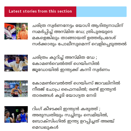
Latest stories
from this section
ചരിത്ര സ്വർണനേട്ടം യോഗി ആദിത്യനാഥിന്
സമർപ്പിച്ച് അസ്മിത ഡേ; ത്രിപുരയുടെ
മകളെങ്കിലും താങ്ങായത് ഉത്തർപ്രദേശ്
സർക്കാരും പോലീസുമെന്ന് വെളിപ്പെടുത്തൽ
ചരിത്രം കുറിച്ച് അസ്മിത ഡേ ;
കോമൺവെൽത്ത് ഗെയിംസിൽ
ജൂഡോയിൽ ഇന്ത്യക്ക് കന്നി സ്വർണം
കോമൺവെൽത്ത് ഗെയിംസ് ജാവലിനിൽ
നീരജ് ചോപ്ര ഫൈനലിൽ; രണ്ട് ഇന്ത്യൻ
താരങ്ങൾ കൂടി യോഗ്യത നേടി
റിംഗ് കീഴടക്കി ഇന്ത്യൻ കരുത്ത് ;
അരുന്ധതിയും സച്ചിനും സെമിയിൽ,
ബോക്സിംഗിൽ ഇന്ത്യ ഉറപ്പിച്ചത് അഞ്ച്
മെഡലുകൾ