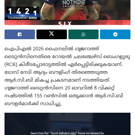
ഐപിഎൽ 2026 ഫൈനലിൽ ഗുജറാത്ത്
ടൈറ്റൻസിനെതിരെ റോയൽ ചലഞ്ചേഴ്സ് ബെംഗളൂരു
(RCB) കിരീടപ്പോരാട്ടത്തിൽ ഏർപ്പെട്ടിരിക്കുകയാണ്.
ടോസ് നേടി ആദ്യം ബൗളിംഗ് തിരഞ്ഞെടുത്ത
ആർ.സി.ബി മികച്ച പ്രകടനമാണ് നടത്തിയത്.
ഗുജറാത്ത് ടൈറ്റൻസിനെ 20 ഓവറിൽ 8 വിക്കറ്റ്
നഷ്ടത്തിൽ 155 റൺസിൽ ഒതുക്കാൻ ആർ.സി.ബി
ബൗളർമാർക്ക് സാധിച്ചു.