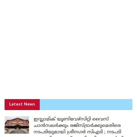
Latest News
ഇസ്ലാമിക് യൂണിവേഴ്സിറ്റി വൈസ്
ചാൻസലർക്കും രജിസ്ട്രാർക്കുമെതിരെ
നടപടിയുമായി ശ്രീനഗർ സിഎടി ; നടപടി