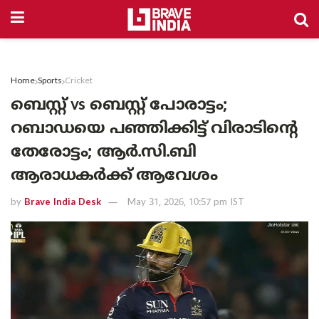
Home
Sports
Cricket
ബെസ്റ്റ് vs ബെസ്റ്റ് പോരാട്ടം;
റബാഡയെ പഞ്ഞിക്കിട്ട് വിരാടിന്റെ
തേരോട്ടം; ആർ.സി.ബി
ആരാധകർക്ക് ആവേശം
by
Brave India Desk
May 31, 2026, 10:57 pm IST