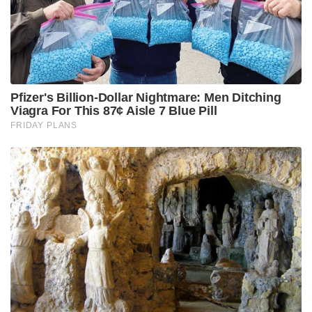
വിരാട് തന്റെ റേഞ്ച് കാണിക്കുക ആയിരുന്നു.
റബാഡയുടെ രണ്ടാം ഓവറിൽ 19 റൺസ് ആണ്
കോഹ്ലി വാരികൂട്ടിയത്.
ഫൈനൽ പോലെ നിർണായക മത്സരത്തിൽ
ആണെന്ന് കൂട്ടുക ഇതുപോലെ ഒരു ഡോമിനൻസ്.
Tags:
RCB
ipl 2026
RCB VS GT