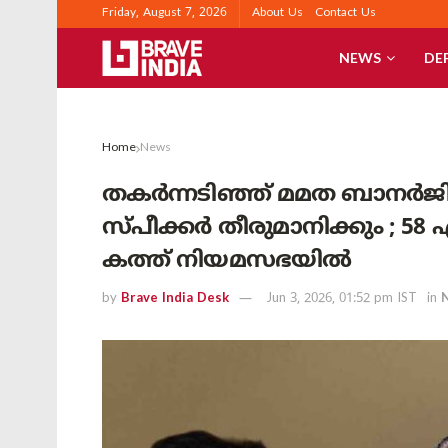
Friday, August 7, 2026
About Us
Contact Us
NEWS
DE
Home
News
തകർന്നടിഞ്ഞ് മമത ബാനർജി
സ്പീക്കർ തീരുമാനിക്കും ; 
കത്ത് നിയമസഭയിൽ
by
Brave India Desk
Jun 3, 2026, 01:52 pm IST
in