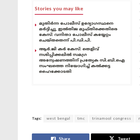
Stories you may like
മുതിർന്ന പോലീസ് ഉദ്യോഗസ്ഥനെ
മർദ്ദിച്ചു, ഇൽതിജ മുഫ്തിക്കെതിരെ
കേസ്: വനിതാ പോലീസ് കയ്യേറ്റം
ചെയ്തതെന്ന് പി.ഡി.പി.
ആർ.ജി കർ കേസ്: തെളിവ്
നശിപ്പിക്കലിൽ സമഗ്ര
അന്വേഷണത്തിന് പ്രത്യേക സി.ബി.ഐ
സംഘത്തെ നിയോഗിച്ച് കൽക്കട്ട
ഹൈക്കോടതി
Tags:
west bengal
tmc
trinamool congress
Share
Tweet