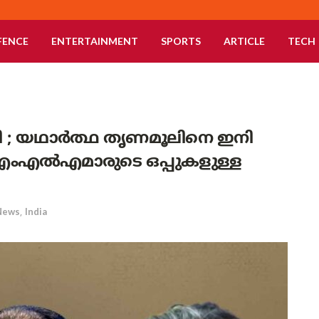
FENCE
ENTERTAINMENT
SPORTS
ARTICLE
TECH
 ; യഥാർത്ഥ തൃണമൂലിനെ ഇനി
58 എംഎൽഎമാരുടെ ഒപ്പുകളുള്ള
News
,
India