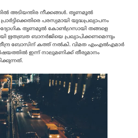
്തിൽ അടിയന്തിര നീക്കങ്ങൾ. തൃണമൂൽ
ട്ടിക്കെതിരെ പരസ്യമായി യുദ്ധപ്രഖ്യാപനം
ഔദ്യോഗിക തൃണമൂൽ കോൺഗ്രസായി തങ്ങളെ
യി ഋതബ്രത ബാനർജിയെ പ്രഖ്യാപിക്കണമെന്നും
ർ രതീന്ദ്ര ബോസിന് കത്ത് നൽകി. വിമത എംഎൽഎമാർ
ിഷയത്തിൽ ഇന്ന് നാലുമണിക്ക് തീരുമാനം
ക്കുന്നത്.