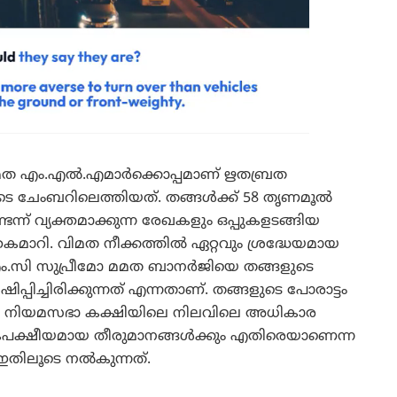
മത എം.എൽ.എമാർക്കൊപ്പമാണ് ഋതബ്രത
െ ചേംബറിലെത്തിയത്. തങ്ങൾക്ക് 58 തൃണമൂൽ
ന്ന് വ്യക്തമാക്കുന്ന രേഖകളും ഒപ്പുകളടങ്ങിയ
ൈമാറി. വിമത നീക്കത്തിൽ ഏറ്റവും ശ്രദ്ധേയമായ
.എം.സി സുപ്രീമോ മമത ബാനർജിയെ തങ്ങളുടെ
ിച്ചിരിക്കുന്നത് എന്നതാണ്. തങ്ങളുടെ പോരാട്ടം
ർട്ടി നിയമസഭാ കക്ഷിയിലെ നിലവിലെ അധികാര
പക്ഷീയമായ തീരുമാനങ്ങൾക്കും എതിരെയാണെന്ന
 ഇതിലൂടെ നൽകുന്നത്.