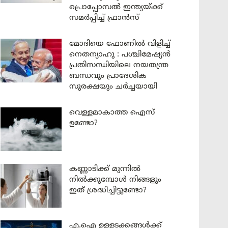
പ്രൊപ്പോസൽ ഇന്ത്യയ്ക്ക്
സമർപ്പിച്ച് ഫ്രാൻസ്
മോദിയെ ഫോണിൽ വിളിച്ച്
നെതന്യാഹു : പശ്ചിമേഷ്യൻ
പ്രതിസന്ധിയിലെ നയതന്ത്ര
ബന്ധവും പ്രാദേശിക
സുരക്ഷയും ചർച്ചയായി
വെള്ളമാകാത്ത ഐസ്
ഉണ്ടോ?
കണ്ണാടിക്ക് മുന്നിൽ
നിൽക്കുമ്പോൾ നിങ്ങളും
ഇത് ശ്രദ്ധിച്ചിട്ടുണ്ടോ?
എ.ഐ ഉള്ളടക്കങ്ങൾക്ക്