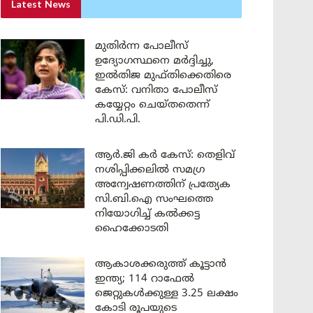
Latest News
മുതിർന്ന പോലീസ്
ഉദ്യോഗസ്ഥനെ മർദ്ദിച്ചു,
ഇൽതിജ മുഫ്തിക്കെതിരെ
കേസ്: വനിതാ പോലീസ്
കയ്യേറ്റം ചെയ്തതെന്ന്
പി.ഡി.പി.
ആർ.ജി കർ കേസ്: തെളിവ്
നശിപ്പിക്കലിൽ സമഗ്ര
അന്വേഷണത്തിന് പ്രത്യേക
സി.ബി.ഐ സംഘത്തെ
നിയോഗിച്ച് കൽക്കട്ട
ഹൈക്കോടതി
ആകാശക്കരുത്ത് കൂട്ടാൻ
ഇന്ത്യ; 114 റാഫേൽ
ജെറ്റുകൾക്കുള്ള 3.25 ലക്ഷം
കോടി രൂപയുടെ