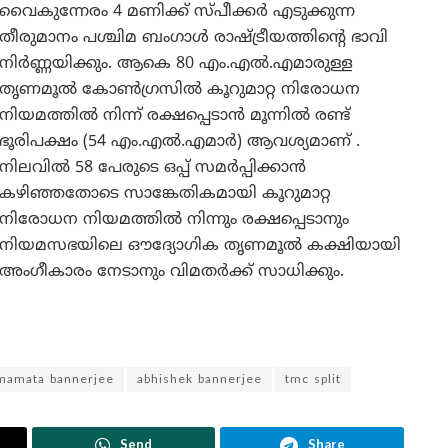
വൈകുന്നേരം 4 മണിക്ക് സ്പീക്കർ എടുക്കുന്ന
തീരുമാനം പശ്ചിമ ബംഗാൾ രാഷ്ട്രീയത്തിന്റെ ഭാവി
നിർണ്ണയിക്കും. ആകെ 80 എം.എൽ.എമാരുള്ള
തൃണമൂൽ കോൺഗ്രസിൽ കൂറുമാറ്റ നിരോധന
നിയമത്തിൽ നിന്ന് രക്ഷപ്പെടാൻ മൂന്നിൽ രണ്ട്
ഭൂരിപക്ഷം (54 എം.എൽ.എമാർ) ആവശ്യമാണ് .
നിലവിൽ 58 പേരുടെ ഒപ്പ് സമർപ്പിക്കാൻ
കഴിഞ്ഞതോടെ സാങ്കേതികമായി കൂറുമാറ്റ
നിരോധന നിയമത്തിൽ നിന്നും രക്ഷപ്പെടാനും
നിയമസഭയിലെ ഔദ്യോഗിക തൃണമൂൽ കക്ഷിയായി
അംഗീകാരം നേടാനും വിമതർക്ക് സാധിക്കും.
mamata bannerjee
abhishek bannerjee
tmc split
Send
Share