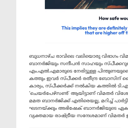
ബുധനാഴ്ച രാവിലെ വലിയൊരു വിഭാഗം വി
ബാനർജിയും സന്ദീപൻ സാഹയും സ്പീക്കറുട
എം.എൽ.എമാരുടെ നേരിട്ടുള്ള പിന്തുണയുണ്ടെ
കത്തും ഇവർ സ്പീക്കർ രതീന്ദ്ര ബോസിന് ക
കാര്യം, സ്പീക്കർക്ക് നൽകിയ കത്തിൽ ടി
‘ചെയർപേഴ്സൺ’ ആയിട്ടാണ് വിമതർ വിശേഷിപ്പ
മമത ബാനർജിക്ക് എതിരെയല്ല, മറിച്ച് പാ
ഘടനയ്ക്കും അഭിഷേക് ബാനർജിയുടെ ഏക
വ്യക്തമായ രാഷ്ട്രീയ സന്ദേശമാണ് വിമതർ