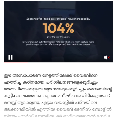
ഈ അസാധാരണ നേട്ടത്തിലേക്ക് വൈഭവിനെ
എത്തിച്ച കഠിനമായ പരിശീലനങ്ങളെക്കുറിച്ചും
മാതാപിതാക്കളുടെ ത്യാഗങ്ങളെക്കുറിച്ചും വൈഭവിന്റെ
കുട്ടിക്കാലത്തെ കോച്ചായ മനീഷ് ഓജ പിടിഐയോട്
മനസ്സ് തുറക്കുന്നു. എട്ടാം വയസ്സിൽ പട്നയിലെ
അക്കാദമിയിൽ എത്തിയ വൈഭവ് ടെന്നീസ് ബോളിൽ
നിന്നും ഹാർഡ് ബോളിലേക്ക് മാറിയതുമുതൽ നേരിട്ട