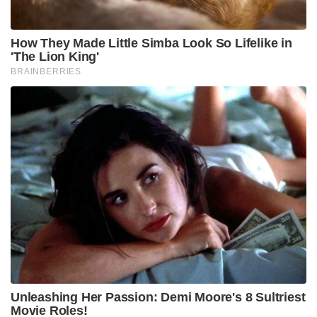
അമ്മ ആരതി പുലർച്ചെ 2 മണിക്ക് എഴുന്നേറ്റ് ഭക്ഷണം
പാകം ചെയ്യുമായിരുന്നു. അത് വൈഭവിനും
ഭർത്താവിനും വേണ്ടി മാത്രമല്ല, അക്കാദമിയിൽ ഒപ്പം
വരുന്ന മറ്റ് നെറ്റ് ബൗളർമാർക്കും സാമ്പത്തികമായി
പിന്നോട്ട് നിൽക്കുന്ന മറ്റ് കുട്ടികൾക്കുമായി 10 മുതൽ
15 പേർക്കുള്ള ഉച്ചഭക്ഷണമാണ് ആ അമ്മ ദിവസവും
തയ്യാറാക്കിയിരുന്നത്.
വൈഭവ് സൂര്യവംശിയുടെ ഈ അവിശ്വസനീയമായ
ഗ്രാഫും ഇന്ത്യൻ ടീമിലേക്കുള്ള സെലക്ഷനും കണ്ടതിന്
പിന്നാലെ, തങ്ങളുടെ കുട്ടികളെ ‘അടുത്ത വൈഭവ്’
ആക്കി മാറ്റാൻ മാതാപിതാക്കൾ നെട്ടോട്ടത്തിലാണ്.
Tags:
bcci
indian cricket
VAIBHAV SOORT