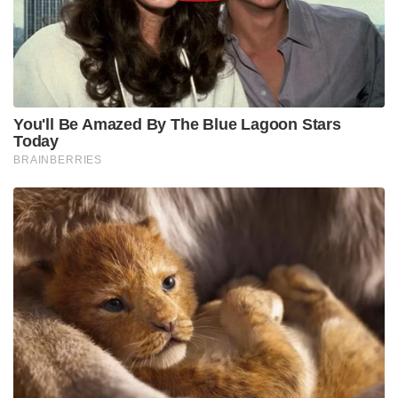
കോച്ച് തളരുമ്പോൾ അക്കാദമിയിലെ സപ്പോർട്ട്
സ്റ്റാഫും, അവർ കഴിഞ്ഞാൽ നെറ്റ് ബൗളർമാരും
വൈഭവിന് പന്തെറിയും. എല്ലാവരും തളരുമ്പോൾ
ബൗളിങ് മെഷീനെ ആശ്രയിച്ചായിരുന്നു ബാറ്റിങ്
പരിശീലനം.
വർഷങ്ങളോളം ആവർത്തിച്ചു ചെയ്ത ഈ കഠിനമായ
പരിശീലനമാണ് വൈഭവിന്റെ ബാറ്റ് സ്വിങ്ങിന് മികച്ച
‘മസിൽ മെമ്മറി’ സമ്മാനിച്ചതെന്നും അതാണ്
സിക്സറുകളായി മാറുന്നതെന്നും കോച്ച്
വ്യക്തമാക്കുന്നു. വൈഭവ് എന്ന ചാമ്പ്യൻ കളിക്കാരനെ
രൂപപ്പെടുത്തുന്നതിൽ മാതാപിതാക്കളായ
സഞ്ജീവിന്റെയും ആരതിയുടെയും ത്യാഗങ്ങൾ
ചെറുതല്ല. സമസ്തിപൂരിൽ നിന്നും രണ്ടര മണിക്കൂർ
വണ്ടി ഓടിച്ചാണ് പിതാവ് സഞ്ജീവ് വൈഭവിനെ
പട്നയിലെ അക്കാദമിയിൽ എത്തിച്ചിരുന്നത്.
അമ്മയുടെ വലിപ്പമേറിയ മനസ്സ്: രാവിലെ 5 മണിക്ക്
അക്കാദമിയിലേക്ക് തിരിക്കുന്നതിനായി വൈഭവിന്റെ