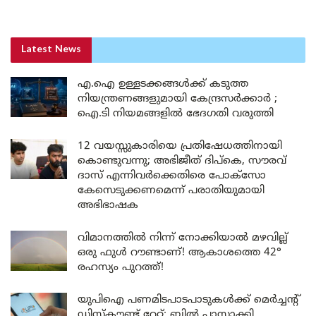
Latest News
എ.ഐ ഉള്ളടക്കങ്ങൾക്ക് കടുത്ത
നിയന്ത്രണങ്ങളുമായി കേന്ദ്രസർക്കാർ ;
ഐ.ടി നിയമങ്ങളിൽ ഭേദഗതി വരുത്തി
12 വയസ്സുകാരിയെ പ്രതിഷേധത്തിനായി
കൊണ്ടുവന്നു; അഭിജീത് ദിപ്കെ, സൗരവ്
ദാസ് എന്നിവർക്കെതിരെ പോക്സോ
കേസെടുക്കണമെന്ന് പരാതിയുമായി
അഭിഭാഷക
വിമാനത്തിൽ നിന്ന് നോക്കിയാൽ മഴവില്ല്
ഒരു ഫുൾ റൗണ്ടാണ്! ആകാശത്തെ 42°
രഹസ്യം പുറത്ത്!
യുപിഐ പണമിടപാടപാടുകൾക്ക് മെർച്ചന്റ്
ഡിസ്കൗണ്ട് റേറ്റ്; ബിൽ പാസാക്കി