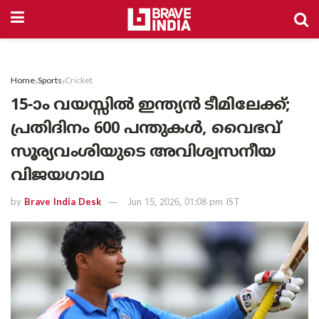
Home
Sports
Cricket
15-ാം വയസ്സിൽ ഇന്ത്യൻ ടീമിലേക്ക്;
പ്രതിദിനം 600 പന്തുകൾ, വൈഭവ്
സൂര്യവംശിയുടെ അവിശ്വസനീയ
വിജയഗാഥ
by
Brave India Desk
Jun 15, 2026, 01:08 pm IST