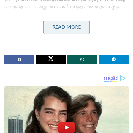
പന്തുകളുടെ എണ്ണം കേട്ടാൽ ആരും അത്ഭുതപ്പെടും.
Stories you may like
READ MORE
കോമൺവെൽത്ത് ഗെയിംസ് പതാക ഏറ്റുവാങ്ങി
ഗുജറാത്ത് മുഖ്യമന്ത്രി; 2030ൽ അഹമ്മദാബാദ്
വേദിയാകും
ഗ്ലാസ്‌ഗോയിൽ ഇന്ത്യൻ ബോക്സിങ് കരുത്ത്:
പ്രിയക്കും സാക്ഷിക്കും അരുന്ധതിക്കും സ്വർണം;
ലവ്‌ലിനയ്ക്ക് വെള്ളി
രാവിലെ 7.30-ന് ആരംഭിക്കുന്ന നെറ്റ് പ്രാക്ടീസ്
വൈകുന്നേരം 4 മണി വരെ നീളും. ദിവസേന എട്ട്
മണിക്കൂറിലധികം നീളുന്ന പരിശീലനത്തിൽ
കുറഞ്ഞത് 100 ഓവറുകൾ വൈഭവ്
നേരിടുമായിരുന്നു. ആദ്യം കോച്ച് മനീഷ് ഓജ നേരിട്ട്
200 മുതൽ 300 വരെ പന്തുകൾ ത്രോഡൗൺ ചെയ്യും.