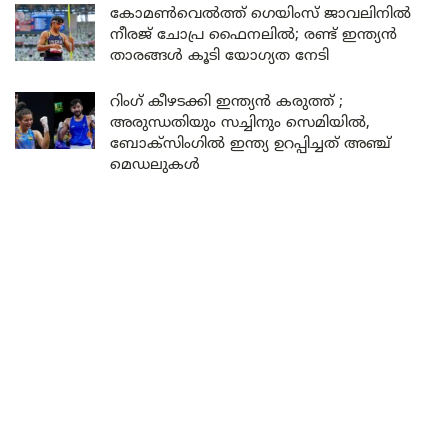
കോമൺവെൽത്ത് ഗെയിംസ് ജാവലിനിൽ
നീരജ് ചോപ്ര ഫൈനലിൽ; രണ്ട് ഇന്ത്യൻ
താരങ്ങൾ കൂടി യോഗ്യത നേടി
റിംഗ് കീഴടക്കി ഇന്ത്യൻ കരുത്ത് ;
അരുന്ധതിയും സച്ചിനും സെമിയിൽ,
ബോക്സിംഗിൽ ഇന്ത്യ ഉറപ്പിച്ചത് അഞ്ച്
മെഡലുകൾ