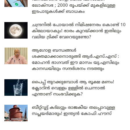
ലോക്സഭ ; 2000 രൂപയ്ക്ക് മുകളിലുള്ള
ഇടപാടുകൾക്ക് ബാധകം
ചന്ദ്രനിൽ പോയാൽ നിമിഷനേരം കൊണ്ട് 10
കിലോയാകും! ഭാരം കുറയ്ക്കാൻ ഇതിലും
വലിയ ട്രിക്ക് വേറെയുണ്ടോ?
ആഗോള ബന്ധങ്ങൾ
ശക്തമാക്കാനൊരുങ്ങി ആർ.എസ്.എസ് :
മോഹൻ ഭാഗവത് ഈ മാസം യു.എസിലും
കാനഡയിലും സന്ദർശനം നടത്തും
പൈപ്പ് തുറക്കുമ്പോൾ ആ രൂക്ഷ മണം!
ക്ലോറിൻ വെള്ളം ഉള്ളിൽ ചെന്നാൽ
എന്താണ് സംഭവിക്കുക?
ബീറ്റ്‌റൂട്ട് കട്‌ലറ്റും രാജകീയ തലപ്പാവുള്ള
സപ്ലയർമാരും! ഇന്ത്യൻ കോഫി ഹൗസ്