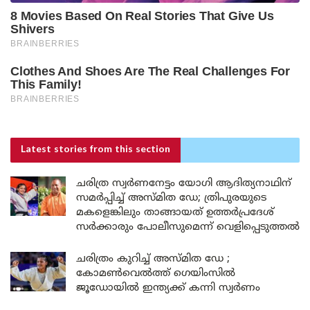
Latest stories
from this section
ചരിത്ര സ്വർണനേട്ടം യോഗി ആദിത്യനാഥിന്
സമർപ്പിച്ച് അസ്മിത ഡേ; ത്രിപുരയുടെ
മകളെങ്കിലും താങ്ങായത് ഉത്തർപ്രദേശ്
സർക്കാരും പോലീസുമെന്ന് വെളിപ്പെടുത്തൽ
ചരിത്രം കുറിച്ച് അസ്മിത ഡേ ;
കോമൺവെൽത്ത് ഗെയിംസിൽ
ജൂഡോയിൽ ഇന്ത്യക്ക് കന്നി സ്വർണം