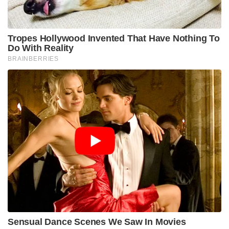
മെസ്സി, ഹാംസ്ട്രിങ് പരിക്കിന്റെ നിഴലിലായിരുന്നു
ടൂർണമെന്റിലേക്ക് എത്തിയത്. എന്നാൽ ആദ്യ
മത്സരത്തിൽ അൾജീരിയക്കെതിരെ ഹാട്രിക്കും
ഇപ്പോൾ ഓസ്ട്രിയക്കെതിരെ ഇരട്ട ഗോളുകളും നേടി
മെസ്സി തന്റെ പഴയ വീര്യം വീണ്ടെടുത്തിരിക്കുകയാണ്.
തങ്ങളെ കടുത്ത രീതിയിൽ പ്രതിരോധിച്ച ഓസ്ട്രിയൻ
ടീമിനെ മെസ്സി പ്രകീർത്തിച്ചു. ആദ്യ മത്സരത്തിൽ
ജോർദാനെ 3-1 ന് തോൽപ്പിച്ചെത്തിയ ഓസ്ട്രിയ
അർജന്റീനയ്ക്ക് കടുത്ത വെല്ലുവിളിയാണ്
ഉയർത്തിയത്.
“വളരെ കഠിനമായ ഒരു വിജയമാണിത്. കളി കടുത്ത
തീവ്രതയുള്ളതായിരിക്കുമെന്ന് ഞങ്ങൾക്ക്
അറിയാമായിരുന്നു. ഈ ലോകകപ്പിലെ എല്ലാ
മത്സരങ്ങളും ഒപ്പത്തിനൊപ്പമുള്ളതാണ്. ആരും
ആർക്കും ഒന്നും വെറുതെ വിട്ടുകൊടുക്കില്ല,” മെസ്സി
കൂട്ടിച്ചേർത്തു.