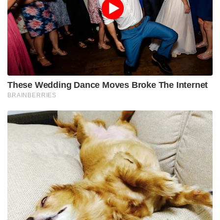
മോശം ഷോട്ടായിരുന്നു അത്. എന്നാൽ ഭാഗ്യവശാൽ
ആ സാഹചര്യത്തെ അനുകൂലമാക്കി മാറ്റാനും ലീഡ്
നേടാനും ഞങ്ങൾക്ക് കഴിഞ്ഞു. വളരെ പ്രധാനപ്പെട്ട
മൂന്ന് പോയിന്റുകളാണ് ഇന്ന് അർജന്റീന
സ്വന്തമാക്കിയത്.”
പെനാൽറ്റി നഷ്ടമായതിന് ശേഷം താളം കളി
വീണ്ടെടുത്ത മെസ്സി, മത്സരത്തിന്റെ 38-ാം മിനിറ്റിൽ
ഡല്ലാസ് കൗബോയ്സ് സ്റ്റേഡിത്തെ
ആവേശക്കടലാക്കിക്കൊണ്ട് അർജന്റീനയുടെ ആദ്യ
ഗോൾ നേടി. ഈ ഗോളോടെ ലോകകപ്പ് ചരിത്രത്തിൽ
ഏറ്റവും കൂടുതൽ ഗോൾ നേടുന്ന താരമെന്ന
റെക്കോർഡ് (17 ഗോളുകൾ) മെസ്സി സ്വന്തം
പേരിലാക്കി. പിന്നീട് രണ്ടാം പകുതിയുടെ ഇഞ്ചുറി
ടൈമിൽ തന്റെ 18-ാം ലോകകപ്പ് ഗോളും നേടി താരം
അർജന്റീനയുടെ വിജയം ഉറപ്പിച്ചു.
തന്റെ കരിയറിലെ ആറാമത്തെ ലോകകപ്പ് കളിക്കുന്ന