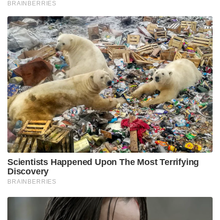
ശനിയാഴ്ച ജോർദാനെതിരെ നടക്കാനിരിക്കുന്ന
മത്സരത്തിൽ ഗ്രൂപ്പ് ചാമ്പ്യന്മാരായി ഒൻപത്
പോയിന്റോടെ അടുത്ത റൗണ്ടിലേക്ക് കടക്കുകയാണ്
ലക്ഷ്യമെന്നും, തങ്ങൾ അർജന്റീനയാണെന്നും ഏത്
എതിരാളിക്കെതിരെയും ജയത്തിനായി മാത്രമേ
കളിക്കൂ എന്നും മെസ്സി വ്യക്തമാക്കി. ഗ്രൂപ്പ്
ജേതാക്കളായാൽ അടുത്ത റൗണ്ടിൽ യുറുഗ്വേയെ
ആയിരിക്കും അർജന്റീനയ്ക്ക് നേരിടേണ്ടി വരിക.
ശനിയാഴ്ചത്തെ മത്സരത്തിൽ മെസ്സിക്ക് പരിശീലകൻ
ലയണൽ സ്കലോണി വിശ്രമം
അനുവദിച്ചേക്കുമെന്നും സൂചനയുണ്ട്.
Tags:
lionel messi
FIFA World Cup 2026