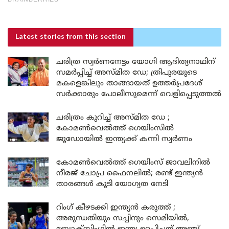
Latest stories
from this section
ചരിത്ര സ്വർണനേട്ടം യോഗി ആദിത്യനാഥിന്
സമർപ്പിച്ച് അസ്മിത ഡേ; ത്രിപുരയുടെ
മകളെങ്കിലും താങ്ങായത് ഉത്തർപ്രദേശ്
സർക്കാരും പോലീസുമെന്ന് വെളിപ്പെടുത്തൽ
ചരിത്രം കുറിച്ച് അസ്മിത ഡേ ;
കോമൺവെൽത്ത് ഗെയിംസിൽ
ജൂഡോയിൽ ഇന്ത്യക്ക് കന്നി സ്വർണം
കോമൺവെൽത്ത് ഗെയിംസ് ജാവലിനിൽ
നീരജ് ചോപ്ര ഫൈനലിൽ; രണ്ട് ഇന്ത്യൻ
താരങ്ങൾ കൂടി യോഗ്യത നേടി
റിംഗ് കീഴടക്കി ഇന്ത്യൻ കരുത്ത് ;
അരുന്ധതിയും സച്ചിനും സെമിയിൽ,