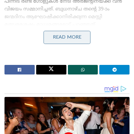
പിന്നീട് രണ്ട് ഗോളുകൾ നേടി അർജന്റീനയ്ക്ക് വൻ
വിജയം സമ്മാനിച്ചത്. ബുധനാഴ്ച തന്റെ 39-ാം
ജന്മദിനം ആഘോഷിക്കാനിരിക്കുന്ന മെസ്സി
മത്സരശേഷം മാധ്യമങ്ങളോട് പറഞ്ഞത്
ഇങ്ങനെയാണ്:
READ MORE
Stories you may like
കോമൺവെൽത്ത് ഗെയിംസ് പതാക ഏറ്റുവാങ്ങി
ഗുജറാത്ത് മുഖ്യമന്ത്രി; 2030ൽ അഹമ്മദാബാദ്
വേദിയാകും
ഗ്ലാസ്‌ഗോയിൽ ഇന്ത്യൻ ബോക്സിങ് കരുത്ത്:
പ്രിയക്കും സാക്ഷിക്കും അരുന്ധതിക്കും സ്വർണം;
ലവ്‌ലിനയ്ക്ക് വെള്ളി
“ഇന്ന് കളിയിൽ ഞാൻ എന്നോട് തന്നെ കടുത്ത ദേഷ്യം
തോന്നിയ ഒരു നിമിഷമുണ്ടായിരുന്നു. കാരണം
എനിക്ക് ലഭിച്ച ആ പെനാൽറ്റി ഞാൻ പാഴാക്കി, വളരെ