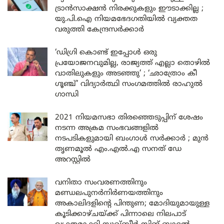
ട്രാൻസാക്ഷൻ നിരക്കുകളും ഈടാക്കില്ല ;
യു.പി.ഐ നിയമഭേദഗതിയിൽ വ്യക്തത
വരുത്തി കേന്ദ്രസർക്കാർ
‘ഡിഗ്രി കൊണ്ട് ഇപ്പോൾ ഒരു
പ്രയോജനവുമില്ല, രാജ്യത്ത് എല്ലാ തൊഴിൽ
വാതിലുകളും അടഞ്ഞു’ ; ‘ഛാത്രോം കീ
ഗൂഞ്ച്’ വിദ്യാർത്ഥി സംഗമത്തിൽ രാഹുൽ
ഗാന്ധി
2021 നിയമസഭാ തിരഞ്ഞെടുപ്പിന് ശേഷം
നടന്ന അക്രമ സംഭവങ്ങളിൽ
നടപടികളുമായി ബംഗാൾ സർക്കാർ ; മുൻ
തൃണമൂൽ എം.എൽ.എ സനത് ഡേ
അറസ്റ്റിൽ
വനിതാ സംവരണത്തിനും
മണ്ഡലപുനർനിർണയത്തിനും
അകാലിദളിന്റെ പിന്തുണ; മോദിയുമായുള്ള
കൂടിക്കാഴ്ചയ്ക്ക് പിന്നാലെ നിലപാട്