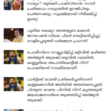
നാറ്റോ’? തുർക്കി-പാകിസ്താൻ -സൗദി
പ്രതിരോധ സഖ്യത്തിൽ ഈജിപ്തും
ചേർന്നേക്കും; സൂക്ഷ്മമായി നിരീക്ഷിച്ച്
ഇന്ത്യ!
പുതിയ തലമുറ ഞങ്ങളുടെ മക്കൾ;
ജനറേഷൻ സിയെ ചിലർ തെറ്റിദ്ധരിപ്പിച്ചു’;
വെളിപ്പെടുത്തി ധർമ്മേന്ദ്ര പ്രധാൻ!
പോലീസിനെ വെല്ലുവിളിച്ച് ഒളിവിൽ കഴിഞ്ഞ
അർജുൻ ആയങ്കി ഒടുവിൽ വലയിൽ;
കണ്ണൂരിലെ അപാർട്മെന്റിൽ നിന്ന്
പൊക്കിയത് നാടകീയമായി!
പാർട്ടിക്ക് വേണ്ടി പ്രതികരിച്ചതിനാണ്
കള്ളക്കേസിൽ ജയിലിൽ അടയ്ക്കപ്പെട്ടത്,
പിന്തുണ വേണ്ട, പിന്നിൽ നിന്ന് കുത്തരുത്;
ജയരാജനെതിരെ ആഞ്ഞടിച്ച് അർജുൻ
ആയങ്കി