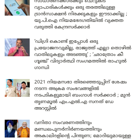
സാധാരണക്കാർക്കും ചെറുകിട
വ്യാപാരികൾക്കും ഒരു തരത്തിലുള്ള
ട്രാൻസാക്ഷൻ നിരക്കുകളും ഈടാക്കില്ല ;
യു.പി.ഐ നിയമഭേദഗതിയിൽ വ്യക്തത
വരുത്തി കേന്ദ്രസർക്കാർ
‘ഡിഗ്രി കൊണ്ട് ഇപ്പോൾ ഒരു
പ്രയോജനവുമില്ല, രാജ്യത്ത് എല്ലാ തൊഴിൽ
വാതിലുകളും അടഞ്ഞു’ ; ‘ഛാത്രോം കീ
ഗൂഞ്ച്’ വിദ്യാർത്ഥി സംഗമത്തിൽ രാഹുൽ
ഗാന്ധി
2021 നിയമസഭാ തിരഞ്ഞെടുപ്പിന് ശേഷം
നടന്ന അക്രമ സംഭവങ്ങളിൽ
നടപടികളുമായി ബംഗാൾ സർക്കാർ ; മുൻ
തൃണമൂൽ എം.എൽ.എ സനത് ഡേ
അറസ്റ്റിൽ
വനിതാ സംവരണത്തിനും
മണ്ഡലപുനർനിർണയത്തിനും
അകാലിദളിന്റെ പിന്തുണ; മോദിയുമായുള്ള