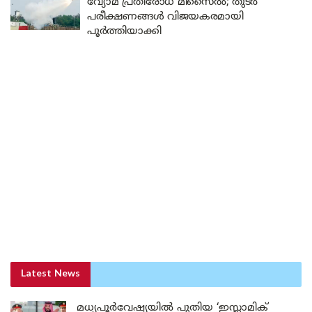
വ്യോമ പ്രതിരോധ മിസൈൽ; തുടർ
പരീക്ഷണങ്ങൾ വിജയകരമായി
പൂർത്തിയാക്കി
Latest News
മധ്യപൂർവേഷ്യയിൽ പുതിയ ‘ഇസ്ലാമിക്