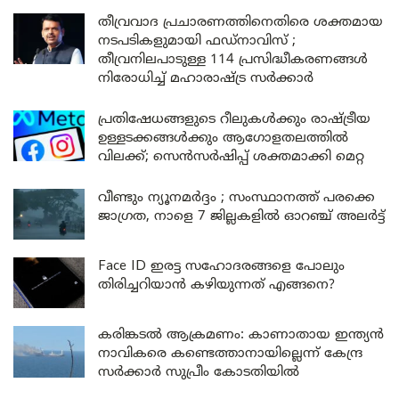
തീവ്രവാദ പ്രചാരണത്തിനെതിരെ ശക്തമായ
നടപടികളുമായി ഫഡ്നാവിസ് ;
തീവ്രനിലപാടുള്ള 114 പ്രസിദ്ധീകരണങ്ങൾ
നിരോധിച്ച് മഹാരാഷ്ട്ര സർക്കാർ
പ്രതിഷേധങ്ങളുടെ റീലുകൾക്കും രാഷ്ട്രീയ
ഉള്ളടക്കങ്ങൾക്കും ആഗോളതലത്തിൽ
വിലക്ക്; സെൻസർഷിപ്പ് ശക്തമാക്കി മെറ്റ
വീണ്ടും ന്യൂനമർദ്ദം ; സംസ്ഥാനത്ത് പരക്കെ
ജാഗ്രത, നാളെ 7 ജില്ലകളിൽ ഓറഞ്ച് അലർട്ട്
Face ID ഇരട്ട സഹോദരങ്ങളെ പോലും
തിരിച്ചറിയാൻ കഴിയുന്നത് എങ്ങനെ?
കരിങ്കടൽ ആക്രമണം: കാണാതായ ഇന്ത്യൻ
നാവികരെ കണ്ടെത്താനായില്ലെന്ന് കേന്ദ്ര
സർക്കാർ സുപ്രീം കോടതിയിൽ