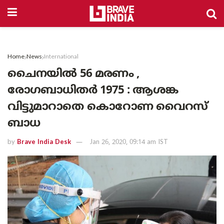
Home
News
International
ചൈനയിൽ 56 മരണം ,
രോഗബാധിതർ 1975 : ആശങ്ക
വിട്ടുമാറാതെ കൊറോണ വൈറസ്
ബാധ
by
Brave India Desk
Jan 26, 2020, 09:14 am IST