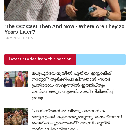
Latest stories
from this section
മധ്യപൂർവേഷ്യയിൽ പുതിയ ‘ഇസ്ലാമിക്
നാറ്റോ’? തുർക്കി-പാകിസ്താൻ -സൗദി
പ്രതിരോധ സഖ്യത്തിൽ ഈജിപ്തും
ചേർന്നേക്കും; സൂക്ഷ്മമായി നിരീക്ഷിച്ച്
ഇന്ത്യ!
‘പാകിസ്താനിൽ വീണ്ടും സൈനിക
അട്ടിമറിക്ക് കളമൊരുങ്ങുന്നു; ഷെഹ്ബാസ്
ഷെരീഫ് പുറത്തേക്ക്!’: ആസിം മുനീർ
സർവ്വാധികാരിയാകും