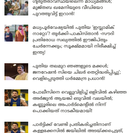
ഗുരുതരാവസ്ഥയിലെന്ന് മാധ്യമങ്ങൾ;
മുജ്തബ ഖമേനിയുടെ വീഡിയോ
പുറത്തുവിട്ട് ഇറാൻ!
മധ്യപൂർവേഷ്യയിൽ പുതിയ ‘ഇസ്ലാമിക്
നാറ്റോ’? തുർക്കി-പാകിസ്താൻ -സൗദി
പ്രതിരോധ സഖ്യത്തിൽ ഈജിപ്തും
ചേർന്നേക്കും; സൂക്ഷ്മമായി നിരീക്ഷിച്ച്
ഇന്ത്യ!
പുതിയ തലമുറ ഞങ്ങളുടെ മക്കൾ;
ജനറേഷൻ സിയെ ചിലർ തെറ്റിദ്ധരിപ്പിച്ചു’;
വെളിപ്പെടുത്തി ധർമ്മേന്ദ്ര പ്രധാൻ!
പോലീസിനെ വെല്ലുവിളിച്ച് ഒളിവിൽ കഴിഞ്ഞ
അർജുൻ ആയങ്കി ഒടുവിൽ വലയിൽ;
കണ്ണൂരിലെ അപാർട്മെന്റിൽ നിന്ന്
പൊക്കിയത് നാടകീയമായി!
പാർട്ടിക്ക് വേണ്ടി പ്രതികരിച്ചതിനാണ്
കള്ളക്കേസിൽ ജയിലിൽ അടയ്ക്കപ്പെട്ടത്,