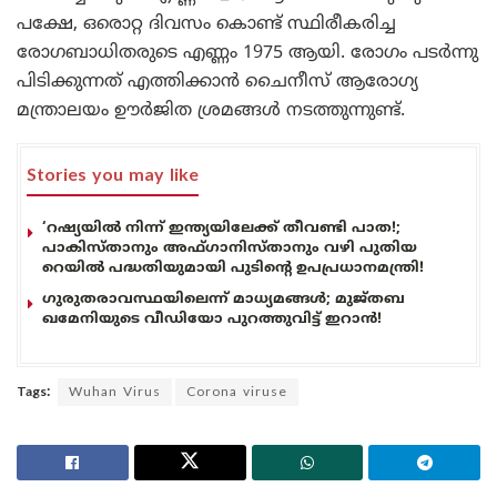
പക്ഷേ, ഒരൊറ്റ ദിവസം കൊണ്ട് സ്ഥിരീകരിച്ച
രോഗബാധിതരുടെ എണ്ണം 1975 ആയി. രോഗം പടർന്നു
പിടിക്കുന്നത് എത്തിക്കാൻ ചൈനീസ് ആരോഗ്യ
മന്ത്രാലയം ഊർജിത ശ്രമങ്ങൾ നടത്തുന്നുണ്ട്.
Stories you may like
‘റഷ്യയിൽ നിന്ന് ഇന്ത്യയിലേക്ക് തീവണ്ടി പാത!;
പാകിസ്താനും അഫ്ഗാനിസ്താനും വഴി പുതിയ
റെയിൽ പദ്ധതിയുമായി പുടിന്റെ ഉപപ്രധാനമന്ത്രി!
ഗുരുതരാവസ്ഥയിലെന്ന് മാധ്യമങ്ങൾ; മുജ്തബ
ഖമേനിയുടെ വീഡിയോ പുറത്തുവിട്ട് ഇറാൻ!
Tags:
Wuhan Virus
Corona viruse