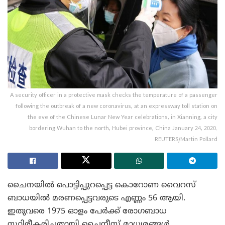
A security officer in a protective mask checks the temperature of a passenger
following the outbreak of a new coronavirus, at an expressway toll station on
the eve of the Chinese Lunar New Year celebrations, in Xianning, a city
bordering Wuhan to the north, Hubei province, China January 24, 2020.
REUTERS/Martin Pollard
ചൈനയിൽ പൊട്ടിപ്പുറപ്പെട്ട കൊറോണ വൈറസ്
ബാധയിൽ മരണപ്പെട്ടവരുടെ എണ്ണം 56 ആയി.
ഇതുവരെ 1975 ഓളം പേർക്ക് രോഗബാധ
സ്ഥിരീകരിച്ചതായി ചൈനീസ് മാധ്യമങ്ങൾ