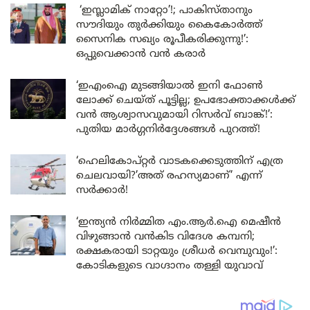
‘ഇസ്ലാമിക് നാറ്റോ’!; പാകിസ്താനും
സൗദിയും തുർക്കിയും കൈകോർത്ത്
സൈനിക സഖ്യം രൂപീകരിക്കുന്നു!’:
ഒപ്പുവെക്കാൻ വൻ കരാർ
‘ഇഎംഐ മുടങ്ങിയാൽ ഇനി ഫോൺ
ലോക്ക് ചെയ്ത് പൂട്ടില്ല; ഉപഭോക്താക്കൾക്ക്
വൻ ആശ്വാസവുമായി റിസർവ് ബാങ്ക്!’:
പുതിയ മാർഗ്ഗനിർദ്ദേശങ്ങൾ പുറത്ത്!
‘ഹെലികോപ്റ്റർ വാടകക്കെടുത്തിന് എത്ര
ചെലവായി?’അത് രഹസ്യമാണ്’ എന്ന്
സർക്കാർ!
‘ഇന്ത്യൻ നിർമ്മിത എം.ആർ.ഐ മെഷീൻ
വിഴുങ്ങാൻ വൻകിട വിദേശ കമ്പനി;
രക്ഷകരായി ടാറ്റയും ശ്രീധർ വെമ്പുവും!’:
കോടികളുടെ വാഗ്ദാനം തള്ളി യുവാവ്