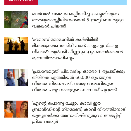
മാർവൽ വരെ കോപ്പിയടിച്ച പ്രകൃതിയുടെ
അത്ഭുതം;സ്റ്റീലിനേക്കാൾ 5 ഇരട്ടി ബലമുള്ള
വലകൾ;ചിലന്തി
‘ഹമാസ് മോഡലിൽ കശ്മീരിൽ
ഭീകരാക്രമണത്തിന് പാക് ഐ.എസ്.ഐ
നീക്കം!’: തുർക്കി പിസ്റ്റളുകളും ഓൺലൈൻ
ബ്രെയിൻവാഷിംഗും
‘പ്രധാനമന്ത്രി ചിലവഴിച്ച ഓരോ 1 രൂപയ്ക്കും
തിരികെ എത്തിയത് 66,000 രൂപയുടെ
വിദേശ നിക്ഷേപം!’: നരേന്ദ്ര മോദിയുടെ
വിദേശ പര്യടനങ്ങളുടെ കണക്ക് പുറത്ത്
‘എന്റെ പൊന്നു ചേട്ടാ, കാവി ഈ
ബ്രാൻഡിന്റെ നിറമാണ്; കാവി നിറത്തിനോട്
യൂട്യൂബർക്ക് അസഹിഷ്ണുത;വാ അടപ്പിച്ച്
പ്രിയ വാര്യർ