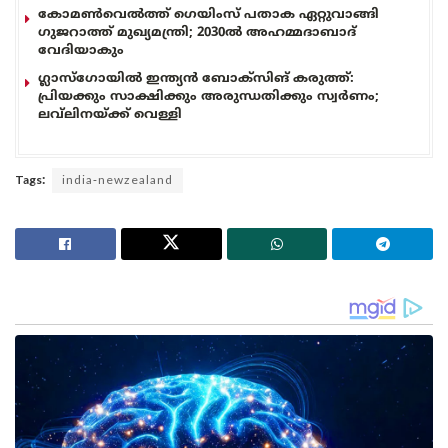
കോമൺവെൽത്ത് ഗെയിംസ് പതാക ഏറ്റുവാങ്ങി
ഗുജറാത്ത് മുഖ്യമന്ത്രി; 2030ൽ അഹമ്മദാബാദ്
വേദിയാകും
ഗ്ലാസ്‌ഗോയിൽ ഇന്ത്യൻ ബോക്സിങ് കരുത്ത്:
പ്രിയക്കും സാക്ഷിക്കും അരുന്ധതിക്കും സ്വർണം;
ലവ്‌ലിനയ്ക്ക് വെള്ളി
Tags:
india-newzealand