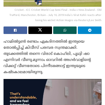
Cricket - ICC Cricket World Cup Semi Final - India v New Zealand - Old
Trafford, Manchester, Britain - July 10, 2019 India's Virat Kohli reacts after
losing his wicket Action Images via Reuters/Lee Smith
ഹാമിൽട്ടൺ രണ്ടാം ഏകദിനത്തിൽ ഇന്ത്യയെ
തോൽപ്പിച്ച് കിവീസ് പരമ്പര സ്വന്തമാക്കി.
തുടക്കത്തിൽ തന്നെ വിരാട് കൊഹ്‌ലി, പൃഥ്വി ഷാ
എന്നിവർ വീണു.മൂന്നാം ഓവറിൽ അഗർവാളിന്റെ
വിക്കറ്റ് വീണതോടെ പിന്നീടങ്ങോട്ട് ഇന്ത്യയുടെ
കഷ്ടകാലമായിരുന്നു.