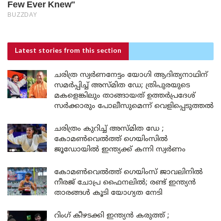
Latest stories
from this section
ചരിത്ര സ്വർണനേട്ടം യോഗി ആദിത്യനാഥിന്
സമർപ്പിച്ച് അസ്മിത ഡേ; ത്രിപുരയുടെ
മകളെങ്കിലും താങ്ങായത് ഉത്തർപ്രദേശ്
സർക്കാരും പോലീസുമെന്ന് വെളിപ്പെടുത്തൽ
ചരിത്രം കുറിച്ച് അസ്മിത ഡേ ;
കോമൺവെൽത്ത് ഗെയിംസിൽ
ജൂഡോയിൽ ഇന്ത്യക്ക് കന്നി സ്വർണം
കോമൺവെൽത്ത് ഗെയിംസ് ജാവലിനിൽ
നീരജ് ചോപ്ര ഫൈനലിൽ; രണ്ട് ഇന്ത്യൻ
താരങ്ങൾ കൂടി യോഗ്യത നേടി
റിംഗ് കീഴടക്കി ഇന്ത്യൻ കരുത്ത് ;