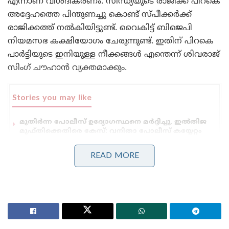
എന്നാണ് വിശദീകരണം. സിന്ധ്യയുടെ രാജിക്ക് പിറകെ
അദ്ദേഹത്തെ പിന്തുണച്ചു കൊണ്ട് സ്പീക്കര്‍ക്ക്
രാജിക്കത്ത് നല്‍കിയിട്ടുണ്ട്. വൈകിട്ട് ബിജെപി
നിയമസഭ കക്ഷിയോഗം ചേരുന്നുണ്ട്. ഇതിന് പിറകെ
പാര്‍ട്ടിയുടെ ഇനിയുള്ള നീക്കങ്ങള്‍ എന്തെന്ന് ശിവരാജ്
സിംഗ് ചൗഹാന്‍ വ്യക്തമാക്കും.
Stories you may like
മുതിർന്ന പോലീസ് ഉദ്യോഗസ്ഥനെ മർദ്ദിച്ചു, ഇൽതിജ
മുഫ്തിക്കെതിരെ കേസ്: വനിതാ പോലീസ് കയ്യേറ്റം
ചെയ്തതെന്ന് പി.ഡി.പി.
ആർ.ജി കർ കേസ്: തെളിവ് നശിപ്പിക്കലിൽ സമഗ്ര
READ MORE
അന്വേഷണത്തിന് പ്രത്യേക സി.ബി.ഐ സംഘത്തെ
നിയോഗിച്ച് കൽക്കട്ട ഹൈക്കോടതി
പ്രധാനമന്ത്രി നരേന്ദ്രമോദിയുമായി സിന്ധ്യ ഇന്ന്
രാവിലെ കൂടിക്കാഴ്ച നടത്തിയിരുന്നു. അദ്ദേഹം മോദി