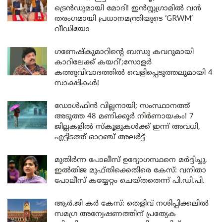
ട്രെൻഡുമായി മോദി! ഇൻസ്റ്റഗ്രാമിൽ വൻ
തരംഗമായി പ്രധാനമന്ത്രിയുടെ ‘GRWM’
വീഡിയോ
ഗണേഷ്കുമാറിന്റെ ബന്ധു കവറുമായി
കാറിലേക്ക് കയറി’;സോളർ
കത്തുവിവാദത്തിൽ വെളിപ്പെടുത്തലുമായി 4
സാക്ഷികൾ!
ഡോൾഫിൻ വില്ലനായി; സംസ്ഥാനത്ത്
അടുത്ത 48 മണിക്കൂർ നിർണായകം! 7
ജില്ലകളിൽ സ്കൂളുകൾക്ക് ഇന്ന് അവധി,
എട്ടിടത്ത് ഓറഞ്ച് അലർട്ട്
മുതിർന്ന പോലീസ് ഉദ്യോഗസ്ഥനെ മർദ്ദിച്ചു,
ഇൽതിജ മുഫ്തിക്കെതിരെ കേസ്: വനിതാ
പോലീസ് കയ്യേറ്റം ചെയ്തതെന്ന് പി.ഡി.പി.
ആർ.ജി കർ കേസ്: തെളിവ് നശിപ്പിക്കലിൽ
സമഗ്ര അന്വേഷണത്തിന് പ്രത്യേക