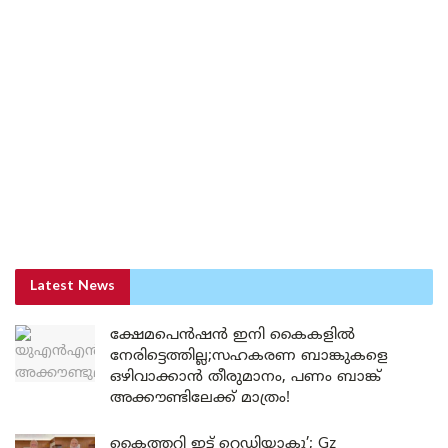
Latest News
ക്ഷേമപെൻഷൻ ഇനി കൈകളിൽ
നേരിട്ടെത്തില്ല;സഹകരണ ബാങ്കുകളെ
ഒഴിവാക്കാൻ തീരുമാനം, പണം ബാങ്ക്
അക്കൗണ്ടിലേക്ക് മാത്രം!
കൈത്തറി ഇട്ട് റെഡിയാകൂ’; Gz