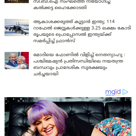
സി.ബി.ഐ സംഘത്തെ നിയോഗിച്ച്
കൽക്കട്ട ഹൈക്കോടതി
ആകാശക്കരുത്ത് കൂട്ടാൻ ഇന്ത്യ; 114
റാഫേൽ ജെറ്റുകൾക്കുള്ള 3.25 ലക്ഷം കോടി
രൂപയുടെ പ്രൊപ്പോസൽ ഇന്ത്യയ്ക്ക്
സമർപ്പിച്ച് ഫ്രാൻസ്
മോദിയെ ഫോണിൽ വിളിച്ച് നെതന്യാഹു :
പശ്ചിമേഷ്യൻ പ്രതിസന്ധിയിലെ നയതന്ത്ര
ബന്ധവും പ്രാദേശിക സുരക്ഷയും
ചർച്ചയായി