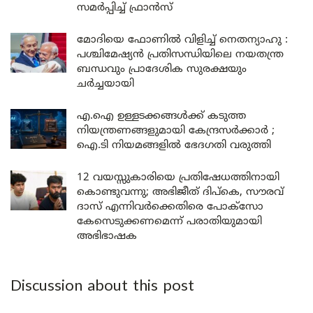
സമർപ്പിച്ച് ഫ്രാൻസ്
മോദിയെ ഫോണിൽ വിളിച്ച് നെതന്യാഹു :
പശ്ചിമേഷ്യൻ പ്രതിസന്ധിയിലെ നയതന്ത്ര
ബന്ധവും പ്രാദേശിക സുരക്ഷയും
ചർച്ചയായി
എ.ഐ ഉള്ളടക്കങ്ങൾക്ക് കടുത്ത
നിയന്ത്രണങ്ങളുമായി കേന്ദ്രസർക്കാർ ;
ഐ.ടി നിയമങ്ങളിൽ ഭേദഗതി വരുത്തി
12 വയസ്സുകാരിയെ പ്രതിഷേധത്തിനായി
കൊണ്ടുവന്നു; അഭിജീത് ദിപ്കെ, സൗരവ്
ദാസ് എന്നിവർക്കെതിരെ പോക്സോ
കേസെടുക്കണമെന്ന് പരാതിയുമായി
അഭിഭാഷക
Discussion about this post