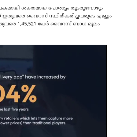
മായി ശക്തമായ പോരാട്ടം തുടരുമ്പോഴും
് ഇതുവരെ വൈറസ് സ്ഥിരീകരിച്ചവരുടെ എണ്ണം
 ഇതുവരെ 1,45,521 പേർ വൈറസ് ബാധ മൂലം