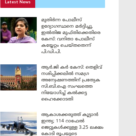
Latest News
മുതിർന്ന പോലീസ്
ഉദ്യോഗസ്ഥനെ മർദ്ദിച്ചു,
ഇൽതിജ മുഫ്തിക്കെതിരെ
കേസ്: വനിതാ പോലീസ്
കയ്യേറ്റം ചെയ്തതെന്ന്
പി.ഡി.പി.
ആർ.ജി കർ കേസ്: തെളിവ്
നശിപ്പിക്കലിൽ സമഗ്ര
അന്വേഷണത്തിന് പ്രത്യേക
സി.ബി.ഐ സംഘത്തെ
നിയോഗിച്ച് കൽക്കട്ട
ഹൈക്കോടതി
ആകാശക്കരുത്ത് കൂട്ടാൻ
ഇന്ത്യ; 114 റാഫേൽ
ജെറ്റുകൾക്കുള്ള 3.25 ലക്ഷം
കോടി രൂപയുടെ