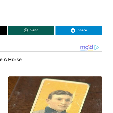
Send
Share