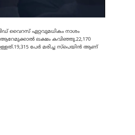
വിഡ് വൈറസ് ഏറ്റവുമധികം നാശം
ം ആറേമുക്കാൽ ലക്ഷം കവിഞ്ഞു.22,170
ള്ളത്.19,315 പേർ മരിച്ച സ്പെയിൻ ആണ്