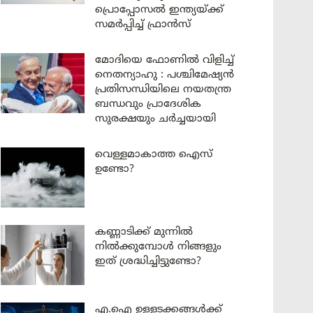
പ്രൊപ്പോസൽ ഇന്ത്യയ്ക്ക്
സമർപ്പിച്ച് ഫ്രാൻസ്
മോദിയെ ഫോണിൽ വിളിച്ച്
നെതന്യാഹു : പശ്ചിമേഷ്യൻ
പ്രതിസന്ധിയിലെ നയതന്ത്ര
ബന്ധവും പ്രാദേശിക
സുരക്ഷയും ചർച്ചയായി
വെള്ളമാകാത്ത ഐസ്
ഉണ്ടോ?
കണ്ണാടിക്ക് മുന്നിൽ
നിൽക്കുമ്പോൾ നിങ്ങളും
ഇത് ശ്രദ്ധിച്ചിട്ടുണ്ടോ?
എ.ഐ ഉള്ളടക്കങ്ങൾക്ക്