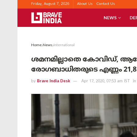
Friday, August 7, 2026
About Us
Contact Us
NEWS
DE
Home
News
International
ശമനമില്ലാതെ കോവിഡ്, ആഗോ
രോഗബാധിതരുടെ എണ്ണം 21,82
by
Brave India Desk
Apr 17, 2020, 07:53 am IST
in