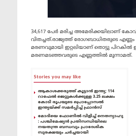
34,617 പേർ മരിച്ച അമേരിക്കയിലാണ് കോ
വിതച്ചത്.രാജ്യത്ത് രോഗബാധിതരുടെ എണ്ണ
മരണവുമായി ഇറ്റലിയാണ് തൊട്ടു പിറകിൽ ഉ
മരണമടഞ്ഞവരുടെ എണ്ണത്തിൽ മൂന്നാമത്.
Stories you may like
ആകാശക്കരുത്ത് കൂട്ടാൻ ഇന്ത്യ; 114
റാഫേൽ ജെറ്റുകൾക്കുള്ള 3.25 ലക്ഷം
കോടി രൂപയുടെ പ്രൊപ്പോസൽ
ഇന്ത്യയ്ക്ക് സമർപ്പിച്ച് ഫ്രാൻസ്
മോദിയെ ഫോണിൽ വിളിച്ച് നെതന്യാഹു
: പശ്ചിമേഷ്യൻ പ്രതിസന്ധിയിലെ
നയതന്ത്ര ബന്ധവും പ്രാദേശിക
സുരക്ഷയും ചർച്ചയായി