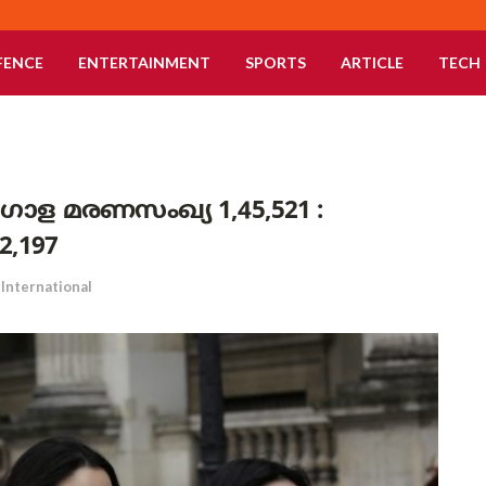
FENCE
ENTERTAINMENT
SPORTS
ARTICLE
TECH
ള മരണസംഖ്യ 1,45,521 :
,197
International