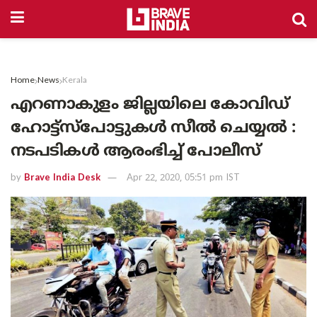
Home
News
Kerala
എറണാകുളം ജില്ലയിലെ കോവിഡ്
ഹോട്ട്സ്പോട്ടുകൾ സീൽ ചെയ്യൽ :
നടപടികൾ ആരംഭിച്ച് പോലീസ്
by
Brave India Desk
Apr 22, 2020, 05:51 pm IST