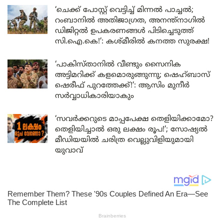
‘ചെക്ക് പോസ്റ്റ് വെട്ടിച്ച് മിന്നൽ പാച്ചൽ;
റംബാനിൽ അതിജാഗ്രത, അനന്ത്നാഗിൽ
ഡിജിറ്റൽ ഉപകരണങ്ങൾ പിടിച്ചെടുത്ത്
സി.ഐ.കെ!’: കശ്മീരിൽ കനത്ത സുരക്ഷ!
‘പാകിസ്താനിൽ വീണ്ടും സൈനിക
അട്ടിമറിക്ക് കളമൊരുങ്ങുന്നു; ഷെഹ്ബാസ്
ഷെരീഫ് പുറത്തേക്ക്!’: ആസിം മുനീർ
സർവ്വാധികാരിയാകും
‘സവർക്കറുടെ മാപ്പപേക്ഷ തെളിയിക്കാമോ?
തെളിയിച്ചാൽ ഒരു ലക്ഷം രൂപ!’; സോഷ്യൽ
മീഡിയയിൽ ചരിത്ര വെല്ലുവിളിയുമായി
യുവാവ്