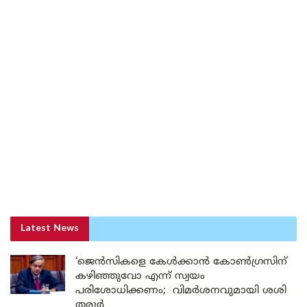
Latest News
‘ജെൻസികളെ കേൾക്കാൻ കോൺഗ്രസിന്
കഴിഞ്ഞുവോ എന്ന് സ്വയം
പരിശോധിക്കണം; വിമർശനവുമായി ശശി
തരൂർ