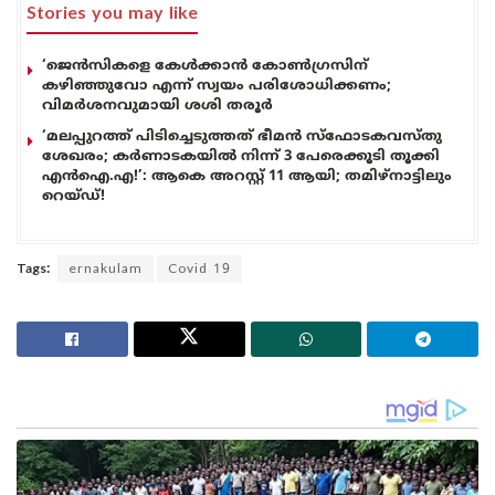
Stories you may like
‘ജെൻസികളെ കേൾക്കാൻ കോൺഗ്രസിന്
കഴിഞ്ഞുവോ എന്ന് സ്വയം പരിശോധിക്കണം;
വിമർശനവുമായി ശശി തരൂർ
‘മലപ്പുറത്ത് പിടിച്ചെടുത്തത് ഭീമൻ സ്ഫോടകവസ്തു
ശേഖരം; കർണാടകയിൽ നിന്ന് 3 പേരെക്കൂടി തൂക്കി
എൻഐ.എ!’: ആകെ അറസ്റ്റ് 11 ആയി; തമിഴ്‌നാട്ടിലും
റെയ്ഡ്!
Tags:
ernakulam
Covid 19