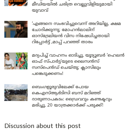
മീഡിയയിൽ ചരിത്ര വെല്ലുവിളിയുമായി
യുവാവ്
‘എങ്ങനെ സംഭവിച്ചുവെന്ന് അറിയില്ല, ക്ഷമ
ചോദിക്കുന്നു; മോഹൻലാലിന്
ഓസ്ട്രേലിയൻ വിസ നിഷേധിച്ചതായി
റിപ്പോർട്ട് ,മാപ്പ് പറഞ്ഞ് താരം
മദ്യപിച്ച് വാഹനം ഓടിച്ചു, യൂട്യൂബർ ‘ഹെലൻ
ഓഫ് സ്പാർട്ട’യുടെ ലൈസൻസ്
സസ്പെൻഡ് ചെയ്തു; ക്ലാസിലും
പങ്കെടുക്കണം!
ബെംഗളൂരുവിലേക്ക് പോയ
കെഎസ്ആർടിസി ബസ് മറിഞ്ഞ്
ദാരുണാപകടം: ഡ്രൈവറും കണ്ടക്ടറും
മരിച്ചു, 20 യാത്രക്കാർക്ക് പരുക്ക്!
Discussion about this post