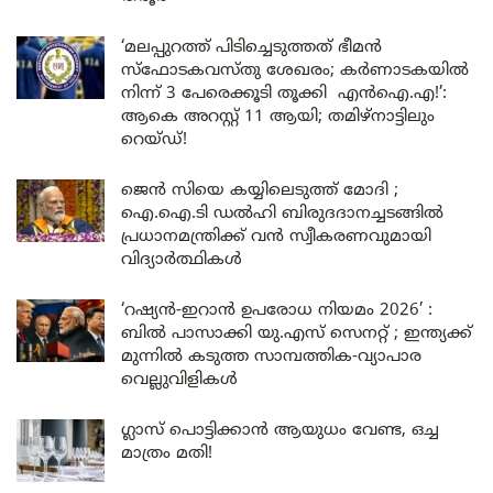
‘മലപ്പുറത്ത് പിടിച്ചെടുത്തത് ഭീമൻ
സ്ഫോടകവസ്തു ശേഖരം; കർണാടകയിൽ
നിന്ന് 3 പേരെക്കൂടി തൂക്കി എൻഐ.എ!’:
ആകെ അറസ്റ്റ് 11 ആയി; തമിഴ്‌നാട്ടിലും
റെയ്ഡ്!
ജെൻ സിയെ കയ്യിലെടുത്ത് മോദി ;
ഐ.ഐ.ടി ഡൽഹി ബിരുദദാനച്ചടങ്ങിൽ
പ്രധാനമന്ത്രിക്ക് വൻ സ്വീകരണവുമായി
വിദ്യാർത്ഥികൾ
‘റഷ്യൻ-ഇറാൻ ഉപരോധ നിയമം 2026’ :
ബിൽ പാസാക്കി യു.എസ് സെനറ്റ് ; ഇന്ത്യക്ക്
മുന്നിൽ കടുത്ത സാമ്പത്തിക-വ്യാപാര
വെല്ലുവിളികൾ
ഗ്ലാസ് പൊട്ടിക്കാൻ ആയുധം വേണ്ട, ഒച്ച
മാത്രം മതി!