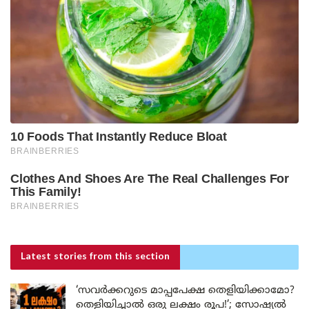
Latest stories
from this section
‘സവർക്കറുടെ മാപ്പപേക്ഷ തെളിയിക്കാമോ?
തെളിയിച്ചാൽ ഒരു ലക്ഷം രൂപ!’; സോഷ്യൽ