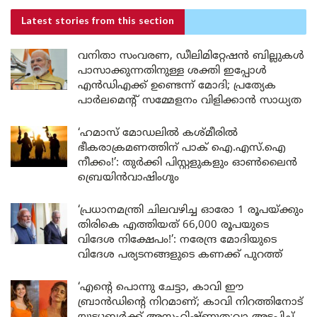
Latest stories
from this section
വനിതാ സംവരണ, ഡീലിമിറ്റേഷൻ ബില്ലുകൾ
പാസാക്കുന്നതിനുള്ള ശക്തി ഇപ്പോൾ
എൻഡിഎക്ക് ഉണ്ടെന്ന് മോദി; പ്രത്യേക
പാർലമെന്റ് സമ്മേളനം വിളിക്കാൻ സാധ്യത
‘ഹമാസ് മോഡലിൽ കശ്മീരിൽ
ഭീകരാക്രമണത്തിന് പാക് ഐ.എസ്.ഐ
നീക്കം!’: തുർക്കി പിസ്റ്റളുകളും ഓൺലൈൻ
ബ്രെയിൻവാഷിംഗും
‘പ്രധാനമന്ത്രി ചിലവഴിച്ച ഓരോ 1 രൂപയ്ക്കും
തിരികെ എത്തിയത് 66,000 രൂപയുടെ
വിദേശ നിക്ഷേപം!’: നരേന്ദ്ര മോദിയുടെ
വിദേശ പര്യടനങ്ങളുടെ കണക്ക് പുറത്ത്
‘എന്റെ പൊന്നു ചേട്ടാ, കാവി ഈ
ബ്രാൻഡിന്റെ നിറമാണ്; കാവി നിറത്തിനോട്