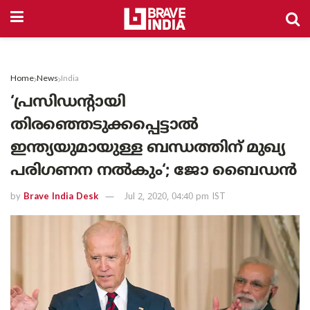
Home
News
India
‘പ്രസിഡന്റായി
തിരഞ്ഞെടുക്കപ്പെട്ടാൽ
ഇന്ത്യയുമായുള്ള ബന്ധത്തിന് മുഖ്യ
പരിഗണന നൽകും‘; ജോ ബൈഡൻ
by
Brave India Desk
Jul 2, 2020, 04:40 pm IST