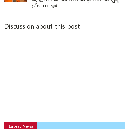
യൂട്യൂബർക്ക് അസഹിഷ്ണുത;വാ അടപ്പിച്ച്
പ്രിയ വാര്യർ
Discussion about this post
Latest News