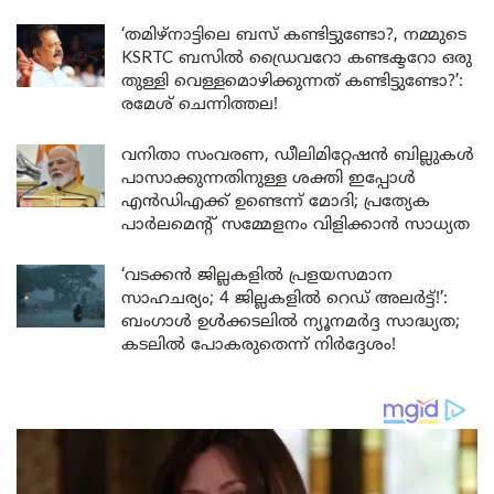
‘തമിഴ്‌നാട്ടിലെ ബസ് കണ്ടിട്ടുണ്ടോ?, നമ്മുടെ
KSRTC ബസിൽ ഡ്രൈവറോ കണ്ടക്ടറോ ഒരു
തുള്ളി വെള്ളമൊഴിക്കുന്നത് കണ്ടിട്ടുണ്ടോ?’:
രമേശ് ചെന്നിത്തല!
വനിതാ സംവരണ, ഡീലിമിറ്റേഷൻ ബില്ലുകൾ
പാസാക്കുന്നതിനുള്ള ശക്തി ഇപ്പോൾ
എൻഡിഎക്ക് ഉണ്ടെന്ന് മോദി; പ്രത്യേക
പാർലമെന്റ് സമ്മേളനം വിളിക്കാൻ സാധ്യത
‘വടക്കൻ ജില്ലകളിൽ പ്രളയസമാന
സാഹചര്യം; 4 ജില്ലകളിൽ റെഡ് അലർട്ട്!’:
ബംഗാൾ ഉൾക്കടലിൽ ന്യൂനമർദ്ദ സാദ്ധ്യത;
കടലിൽ പോകരുതെന്ന് നിർദ്ദേശം!