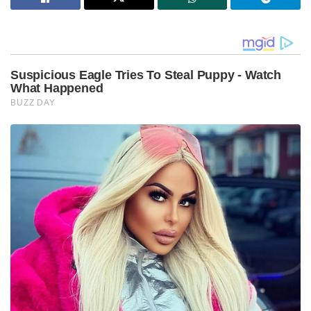
ക്ഷേമപെൻഷൻ ഇനി കൈകളിൽ
നേരിട്ടെത്തില്ല;സഹകരണ ബാങ്കുകളെ ഒഴിവാക്കാൻ
തീരുമാനം, പണം ബാങ്ക് അക്കൗണ്ടിലേക്ക് മാത്രം!
കൈത്തറി ഇട്ട് റെഡിയാകൂ’; Gz ട്രെൻഡുമായി മോദി!
ഇൻസ്റ്റഗ്രാമിൽ വൻ തരംഗമായി പ്രധാനമന്ത്രിയുടെ
‘GRWM’ വീഡിയോ
കൊവിഡ് ബാധ വ്യാപകമായ നാളുകൾ തൊട്ട്
ആശ്രമത്തിൽ പുറത്തു നിന്നുള്ളവർക്ക് പ്രവേശനമോ
താമസ സൗകര്യമോ നൽകാറില്ലെന്ന് ഭാരവാഹികൾ
വിശദീകരിക്കുന്നു. ഈ സാഹചര്യത്തിൽ ഇത്തരമൊരു
തെറ്റ് കടന്നു കൂടിയത് എങ്ങനെയെന്ന്
അന്തേവാസികളും ഭാരവാഹികളും
ആശ്ചര്യപ്പെടുകയാണ്.
Tags:
fake news
Covid 19 Kerala
Swami Chidanandapuri