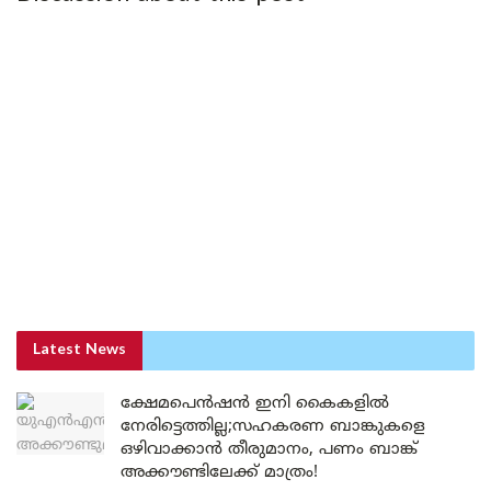
Latest News
ക്ഷേമപെൻഷൻ ഇനി കൈകളിൽ
നേരിട്ടെത്തില്ല;സഹകരണ ബാങ്കുകളെ
ഒഴിവാക്കാൻ തീരുമാനം, പണം ബാങ്ക്
അക്കൗണ്ടിലേക്ക് മാത്രം!