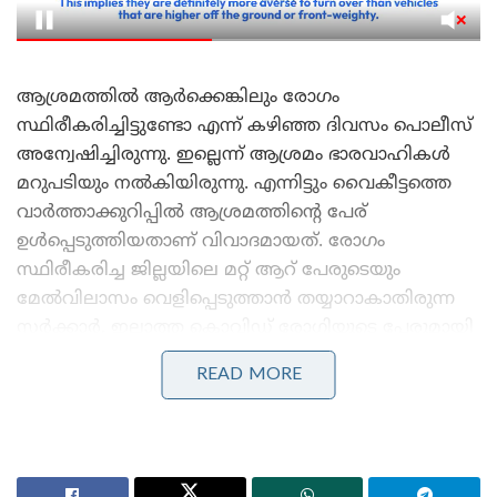
ആശ്രമത്തിൽ ആർക്കെങ്കിലും രോഗം
സ്ഥിരീകരിച്ചിട്ടുണ്ടോ എന്ന് കഴിഞ്ഞ ദിവസം പൊലീസ്
അന്വേഷിച്ചിരുന്നു. ഇല്ലെന്ന് ആശ്രമം ഭാരവാഹികൾ
മറുപടിയും നൽകിയിരുന്നു. എന്നിട്ടും വൈകീട്ടത്തെ
വാർത്താക്കുറിപ്പിൽ ആശ്രമത്തിന്റെ പേര്
ഉൾപ്പെടുത്തിയതാണ് വിവാദമായത്. രോഗം
സ്ഥിരീകരിച്ച ജില്ലയിലെ മറ്റ് ആറ് പേരുടെയും
മേൽവിലാസം വെളിപ്പെടുത്താൻ തയ്യാറാകാതിരുന്ന
സർക്കാർ, ഇല്ലാത്ത കൊവിഡ് രോഗിയുടെ പേരുമായി
ബന്ധപ്പെടുത്തി ആശ്രമത്തിന്റെ പേര്
READ MORE
ഉപയോഗിച്ചതിൽ പ്രതിഷേധം ഉയർന്നിട്ടുണ്ട്.
Stories you may like