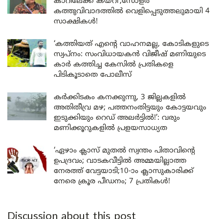
കാറിലേക്ക് കയറി’;സോളർ
കത്തുവിവാദത്തിൽ വെളിപ്പെടുത്തലുമായി 4
സാക്ഷികൾ!
‘കത്തിയത് എന്റെ വാഹനമല്ല, കോടികളുടെ
സ്വപ്നം: സംവിധായകൻ വിജീഷ് മണിയുടെ
കാർ കത്തിച്ച കേസിൽ പ്രതികളെ
പിടികൂടാതെ പോലീസ്
കർക്കിടകം കനക്കുന്നു, 3 ജില്ലകളിൽ
അതിതീവ്ര മഴ; പത്തനംതിട്ടയും കോട്ടയവും
ഇടുക്കിയും റെഡ് അലർട്ടിൽ!’: വരും
മണിക്കൂറുകളിൽ പ്രളയസാധ്യത
‘ഏഴാം ക്ലാസ് മുതൽ സ്വന്തം പിതാവിന്റെ
ഉപദ്രവം; വാടകവീട്ടിൽ അമ്മയില്ലാത്ത
നേരത്ത് വേട്ടയാടി;10-ാം ക്ലാസുകാരിക്ക്
നേരെ ക്രൂര പീഡനം; 7 പ്രതികൾ!
Discussion about this post