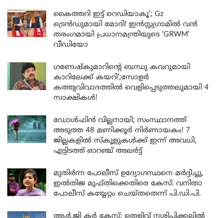
കൈത്തറി ഇട്ട് റെഡിയാകൂ’; Gz
ട്രെൻഡുമായി മോദി! ഇൻസ്റ്റഗ്രാമിൽ വൻ
തരംഗമായി പ്രധാനമന്ത്രിയുടെ ‘GRWM’
വീഡിയോ
ഗണേഷ്കുമാറിന്റെ ബന്ധു കവറുമായി
കാറിലേക്ക് കയറി’;സോളർ
കത്തുവിവാദത്തിൽ വെളിപ്പെടുത്തലുമായി 4
സാക്ഷികൾ!
ഡോൾഫിൻ വില്ലനായി; സംസ്ഥാനത്ത്
അടുത്ത 48 മണിക്കൂർ നിർണായകം! 7
ജില്ലകളിൽ സ്കൂളുകൾക്ക് ഇന്ന് അവധി,
എട്ടിടത്ത് ഓറഞ്ച് അലർട്ട്
മുതിർന്ന പോലീസ് ഉദ്യോഗസ്ഥനെ മർദ്ദിച്ചു,
ഇൽതിജ മുഫ്തിക്കെതിരെ കേസ്: വനിതാ
പോലീസ് കയ്യേറ്റം ചെയ്തതെന്ന് പി.ഡി.പി.
ആർ.ജി കർ കേസ്: തെളിവ് നശിപ്പിക്കലിൽ